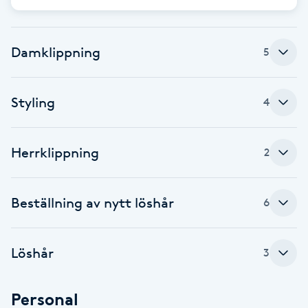
Cryoterapi
D
Damklippning
5
Damklippning
Dermapen
Styling
4
Diamantslipning
Herrklippning
2
E
Enzympeeling
Beställning av nytt löshår
6
Extensions
Löshår
3
Extensions borttagning
Personal
Eyeliner-tatuering