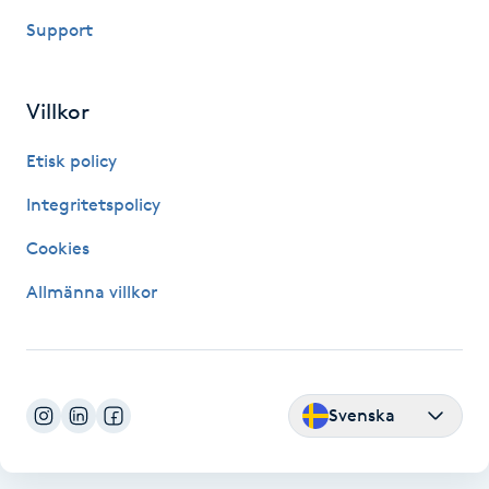
Support
Kinesiologi
Kinesisk medicin
Villkor
Kiropraktik
Etisk policy
Integritetspolicy
Klangmassage
Cookies
Klippning
Allmänna villkor
Klippning & Slingor
Klippning ungdom
Svenska
Koppningsmassage