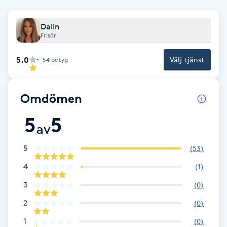
F
Dalin
Frisör
Face framing
5.0
Välj tjänst
54
betyg
Faceliftmassage
Fet hårbotten
Omdömen
5
5
Fettreducering
av
5
(
53
)
Fibromassage
4
(
1
)
Fillers
3
(
0
)
2
(
0
)
Fotmassage
1
(
0
)