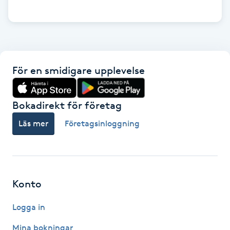
Hårborttagning
Hårbottenbehandling
Hårförlängning
För en smidigare upplevelse
Hårvård
Bokadirekt för företag
Hälsa
Läs mer
Företagsinloggning
Hälsprickor
I
Konto
Idrottsmassage
Logga in
IPL
Mina bokningar