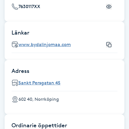
Föning
7630117XX
G
Gel naglar
Länkar
www.bydalinjomaa.com
Gelenaglar
Gellack
Adress
Gellack med förstärkning
Sankt Persgatan 45
Gravidmassage
602 40, Norrköping
Gravidyoga
Ordinarie öppettider
Gruppträning