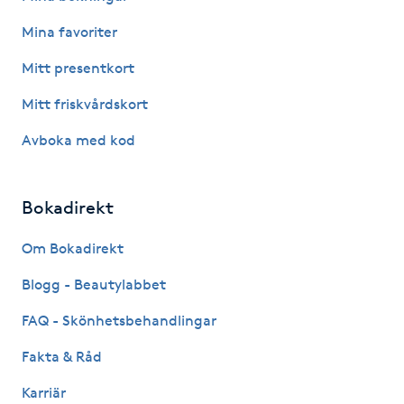
Mina favoriter
IPL hårborttagning
Mitt presentkort
IR-massage
Mitt friskvårdskort
J
Avboka med kod
Japansk massage
K
Bokadirekt
K18
Om Bokadirekt
Katun fransar
Blogg - Beautylabbet
FAQ - Skönhetsbehandlingar
Kemisk peeling
Fakta & Råd
Keratinbehandling
Karriär