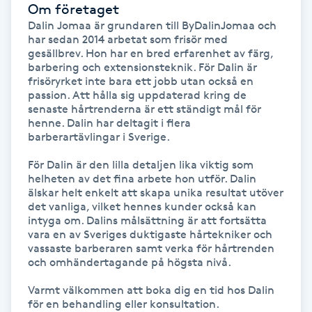
Om företaget
Hot Stone Massage
Dalin Jomaa är grundaren till ByDalinJomaa och 
har sedan 2014 arbetat som frisör med 
Hot yoga
gesällbrev. Hon har en bred erfarenhet av färg, 
barbering och extensionsteknik. För Dalin är 
frisöryrket inte bara ett jobb utan också en 
Hudföryngring
passion. Att hålla sig uppdaterad kring de 
senaste hårtrenderna är ett ständigt mål för 
henne. Dalin har deltagit i flera 
Huduppstramning
barberartävlingar i Sverige. 

Hudvård
För Dalin är den lilla detaljen lika viktig som 
helheten av det fina arbete hon utför. Dalin 
älskar helt enkelt att skapa unika resultat utöver 
Hyaluronsyra
det vanliga, vilket hennes kunder också kan 
intyga om. Dalins målsättning är att fortsätta 
vara en av Sveriges duktigaste hårtekniker och 
Hyperhidros
vassaste barberaren samt verka för hårtrenden 
och omhändertagande på högsta nivå.

Hypnos
Varmt välkommen att boka dig en tid hos Dalin 
för en behandling eller konsultation.
