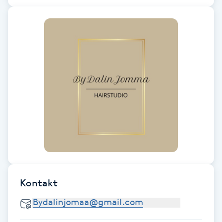
Fransk manikyr
Fransrengöring
Frekvensterapi
Friskvård
Friskvårdsmassage
Frisör
Funktionsanalys
Kontakt
Färgning