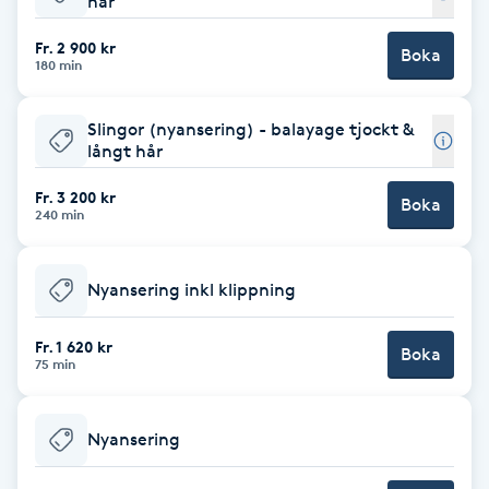
hår
Babylights
Fr. 2 900 kr
Boka
180 min
Balayage
Slingor (nyansering) - balayage tjockt &
långt hår
Bambumassage
Fr. 3 200 kr
Boka
240 min
Barber
Barnklippning
Nyansering inkl klippning
BIAB
Fr. 1 620 kr
Boka
75 min
Blowout
Nyansering
Bottenfärg