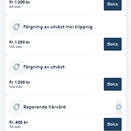
Fr. 1 200 kr
Boka
60 min
Brynformning
Färgning av utväxt inkl klippnig
Brynfärgning
Fr. 1 250 kr
Brynplockning
Boka
135 min
Bröllopsuppsättning
Färgning av utväxt
C
Fr. 1 200 kr
Celluliter
Boka
120 min
Coachning
Reperande hårvård
Color correction
Fr. 400 kr
Boka
30 min