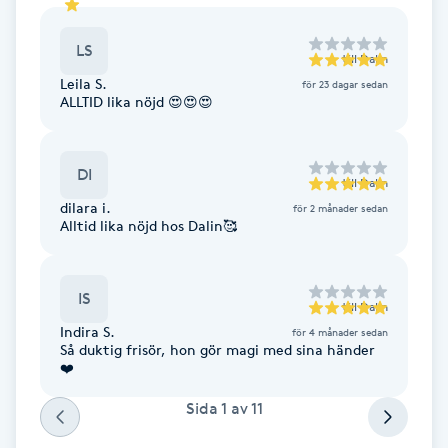
Fotsvamp
LS
till
Dalin
Fotvård
Leila S.
för 23 dagar sedan
ALLTID lika nöjd 😍😍😍
Fransar
DI
till
Dalin
Fransborttagning
dilara i.
för 2 månader sedan
Alltid lika nöjd hos Dalin🥰
Fransfärgning
IS
Fransförlängning
till
Dalin
Indira S.
för 4 månader sedan
Så duktig frisör, hon gör magi med sina händer
Fransförlängning Megavolym
❤️
Sida
1
av
11
Fransförlängning Volym