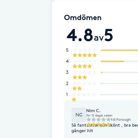
Brynformning
Omdömen
4.8
5
Brynfärgning
av
Brynplockning
5
4
Bröllopsuppsättning
3
C
2
Celluliter
1
Coachning
Nim C.
NC
för 12 dagar sedan
till
Forough
Color correction
Så fantastisk och skönt , bra b
gånger hit