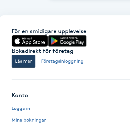
Eyeliner-tatuering
F
Face framing
För en smidigare upplevelse
Faceliftmassage
Bokadirekt för företag
Fet hårbotten
Läs mer
Företagsinloggning
Fettreducering
Fibromassage
Konto
Fillers
Logga in
Mina bokningar
Fotmassage