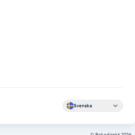
Svenska
© Bokadirekt
2026