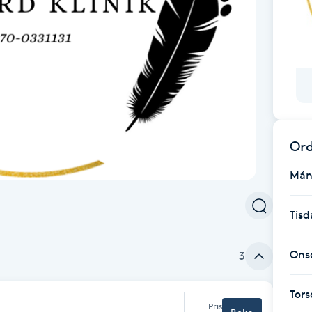
Ord
Mån
Tisd
Ons
3
Tor
Pris