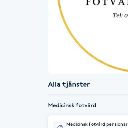
Alternativmedicin
Andningsmassage
Ansiktslyft utan kirurgi
Aromamassage
Ashtanga Yoga
Alla tjänster
Ayurveda
Ayurvedisk Massage
Medicinsk fotvård
Ansiktsbehandling djuprengörande
Medicinsk Fotvård pensionär
B