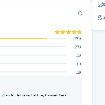
4
(
183
)
(
43
)
(
3
)
(
1
)
(
0
)
emötande. Det säkert att jag kommer flera