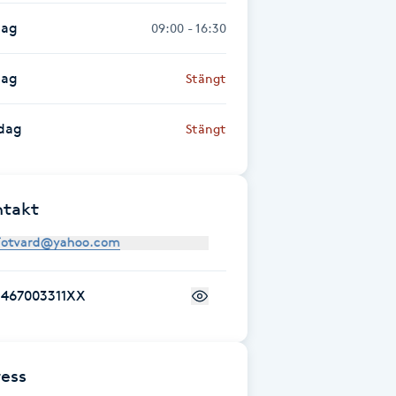
dag
09:00 - 16:30
dag
Stängt
dag
Stängt
ntakt
+467003311XX
ess