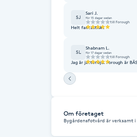
Cryoterapi
Sari J.
D
SJ
för 15 dagar sedan
till
Forough
Helt fantastiskt
Damklippning
Dermapen
Shabnam L.
SL
för 17 dagar sedan
till
Forough
Diamantslipning
Jag är jättenöjd. Forough är BÄS
E
Enzympeeling
Extensions
Om företaget
Bygårdensfotvård är verksamt i 
Extensions borttagning