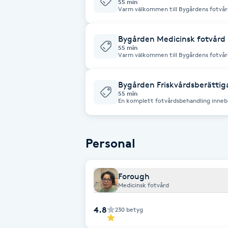
55 min
Varm välkommen till Bygårdens fotvård 
får ett mjukgörande bubbligt fotbad. 
Babylights
fötter med en fotstatus slip, form och klipp av dina naglar. Kallositet och ev.
liktornar avlägsnas och om andra fotp
behandling Behandlingen avsluta
Bygården Medicinsk fotvård
55 min
Balayage
Varm välkommen till Bygårdens fotvård 
får ett mjukgörande bubbligt fotbad. 
fötter med en fotstatus slip, form och klipp av dina naglar. Kallositet och ev.
liktornar avlägsnas och om andra fotp
Bambumassage
behandling Behandlingen avsluta
Bygården Friskvårdsberättig
55 min
En komplett fotvårdsbehandling innebar
Barber
använda ett friskvårdsbidrag arbetsgiv
Barnklippning
Personal
BIAB
Forough
Medicinsk fotvård
Blowout
4.8
230
betyg
Bottenfärg