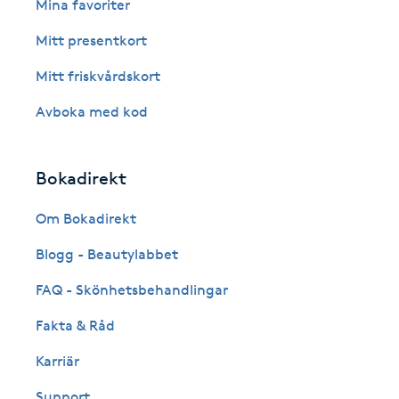
Mina favoriter
Fotsvamp
Mitt presentkort
Fotvård
Mitt friskvårdskort
Avboka med kod
Fransar
Fransborttagning
Bokadirekt
Om Bokadirekt
Fransfärgning
Blogg - Beautylabbet
Fransförlängning
FAQ - Skönhetsbehandlingar
Fransförlängning Megavolym
Fakta & Råd
Karriär
Fransförlängning Volym
Support