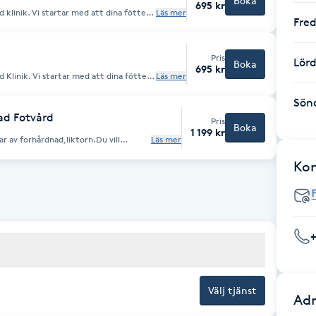
Boka
695 kr
klinik. Vi startar med att dina fötter
Läs mer
Fre
Därefter påbörjas behandlingen av dina
roblem har upptäckts så påbörjas en
s med en skön fotmassage.
Pris
Lör
Boka
695 kr
Klinik. Vi startar med att dina fötter
Läs mer
Därefter påbörjas behandlingen av dina
Sön
roblem har upptäckts så påbörjas en
s med en skön fotmassage.
ad Fotvård
Pris
Boka
1 199 kr
 av forhårdnad,liktorn.Du vill
Läs mer
aren. (priset är inkl. moms)
Ko
Välj tjänst
Adr