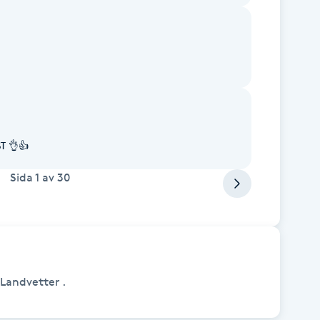
T 👌👍
Sida
1
av
30
Landvetter .