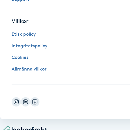
Fransk manikyr
Villkor
Fransrengöring
Etisk policy
Frekvensterapi
Integritetspolicy
Friskvård
Cookies
Allmänna villkor
Friskvårdsmassage
Frisör
Funktionsanalys
Färgning