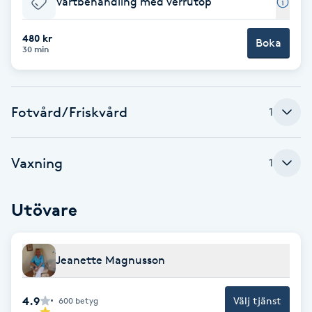
Vårtbehandling med verrutop
Brynformning
480 kr
Boka
30 min
Brynfärgning
Brynplockning
Fotvård/Friskvård
1
Bröllopsuppsättning
Vaxning
1
C
Celluliter
Utövare
Coachning
Jeanette Magnusson
Color correction
4.9
Välj tjänst
600
betyg