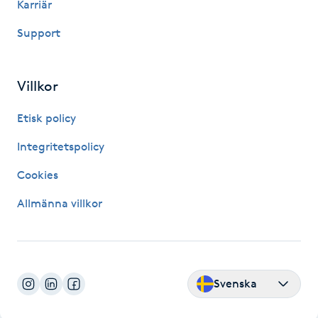
Karriär
Hårborttagning
Support
Hårbottenbehandling
Villkor
Hårförlängning
Etisk policy
Hårvård
Integritetspolicy
Hälsa
Cookies
Allmänna villkor
Hälsprickor
I
Idrottsmassage
Svenska
IPL