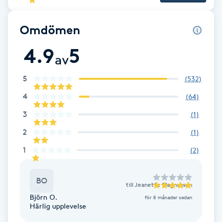
Cryoterapi
D
Omdömen
Damklippning
4.9
5
av
Dermapen
5
(
532
)
4
(
64
)
Diamantslipning
E
3
(
1
)
2
(
1
)
Enzympeeling
1
(
2
)
Extensions
BO
till
Jeanette Magnusson
Extensions borttagning
Björn O.
för 8 månader sedan
Härlig upplevelse
Eyeliner-tatuering