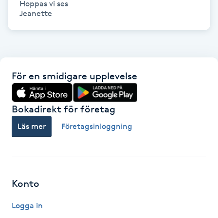
Hoppas vi ses

Jeanette
Gua Sha-massage
H
Hatha Yoga
För en smidigare upplevelse
Headspa
Bokadirekt för företag
Healing
Läs mer
Företagsinloggning
Herrklippning
HIFU
Konto
Hollywood Peel
Logga in