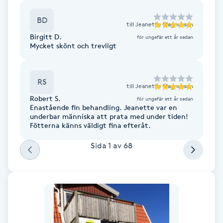
F
BD
till
Jeanette Magnusson
Birgitt D.
Face framing
för ungefär ett år sedan
Mycket skönt och trevligt
Faceliftmassage
RS
till
Jeanette Magnusson
Fet hårbotten
Robert S.
för ungefär ett år sedan
Enastående fin behandling. Jeanette var en
underbar människa att prata med under tiden!
Fettreducering
Fötterna känns väldigt fina efteråt.
Sida
1
av
68
Fibromassage
Fillers
Fotmassage