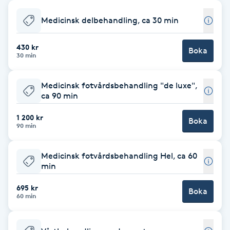
Babylights
Medicinsk delbehandling, ca 30 min
Balayage
430 kr
Boka
30 min
Bambumassage
Medicinsk fotvårdsbehandling "de luxe",
ca 90 min
Barber
1 200 kr
Boka
90 min
Barnklippning
Medicinsk fotvårdsbehandling Hel, ca 60
BIAB
min
695 kr
Blowout
Boka
60 min
Bottenfärg