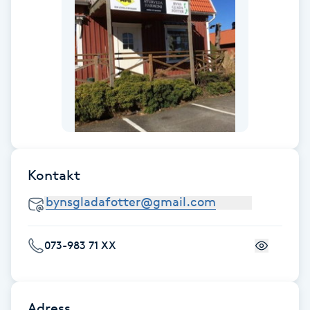
Fotsvamp
Fotvård
Fransar
Fransborttagning
Fransfärgning
Kontakt
Fransförlängning
073-983 71 XX
Fransförlängning Megavolym
Fransförlängning Volym
Adress