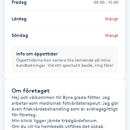
Fredag
09:00 - 15:00
Föning
G
Lördag
Stängt
Gel naglar
Söndag
Stängt
Gelenaglar
Info om öppettider
Öppettiderna kan variera lite beroende på mina
Gellack
kundbokningar. Vid ett spontant besök, ring före!
Gellack med förstärkning
Om företaget
Gravidmassage
Hej och välkommen till Byns glada fötter. Jag 
arbetar som medicinsk fotvårdsterapeut. Jag gör 
även friskvårdsbehandling som är avdragsgiltligt 
Gravidyoga
för företag.

Min klinik ligger jämte trädgårdsforum.

Om du vill ha hembesök utföres det också.

Gruppträning