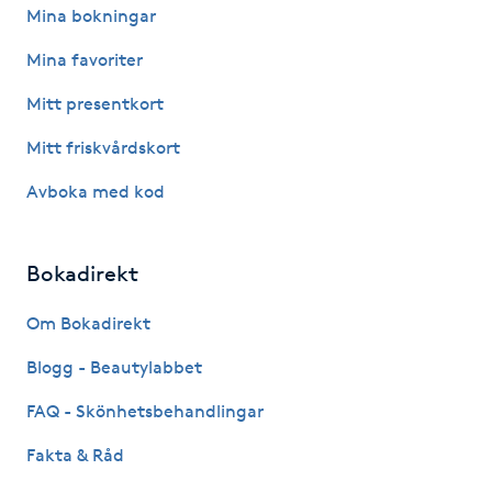
Hot Stone Massage
Mina bokningar
Mina favoriter
Hot yoga
Mitt presentkort
Hudföryngring
Mitt friskvårdskort
Avboka med kod
Huduppstramning
Hudvård
Bokadirekt
Hyaluronsyra
Om Bokadirekt
Blogg - Beautylabbet
Hyperhidros
FAQ - Skönhetsbehandlingar
Hypnos
Fakta & Råd