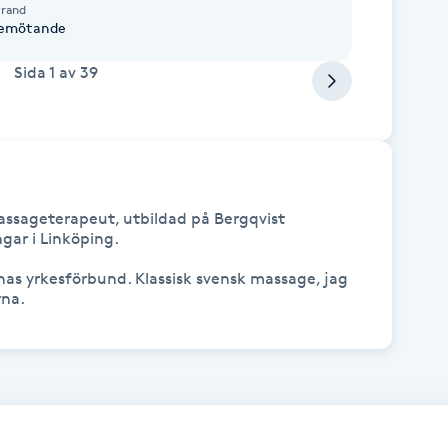
trand
ing Trevlig bemötande
Sida
1
av
39
assageterapeut, utbildad på Bergqvist 
ar i Linköping.

as yrkesförbund. Klassisk svensk massage, jag 