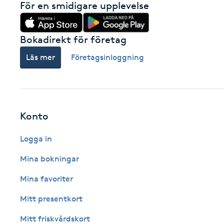
För en smidigare upplevelse
Fotsvamp
Bokadirekt för företag
Fotvård
Läs mer
Företagsinloggning
Fransar
Fransborttagning
Konto
Fransfärgning
Logga in
Fransförlängning
Mina bokningar
Mina favoriter
Fransförlängning Megavolym
Mitt presentkort
Fransförlängning Volym
Mitt friskvårdskort