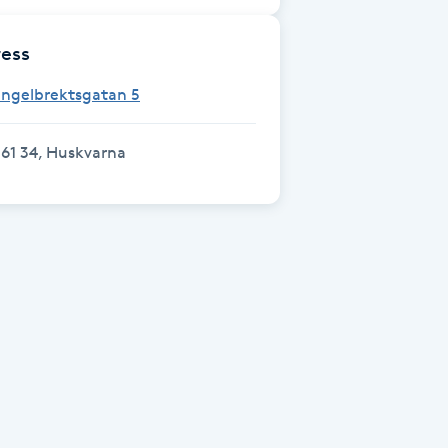
ess
Engelbrektsgatan 5
61 34, Huskvarna