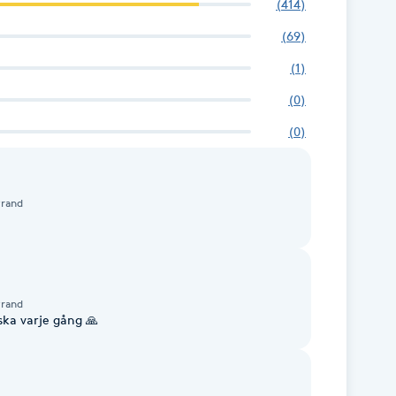
(
414
)
(
69
)
(
1
)
(
0
)
(
0
)
trand
trand
ka varje gång 🙏