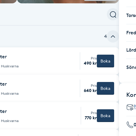
Tor
Fre
4
Lör
ter
Pris
Boka
490 kr
n Huskvarna
Sön
ter
Pris
Boka
640 kr
n Huskvarna
Ko
ter
Pris
Boka
770 kr
n Huskvarna