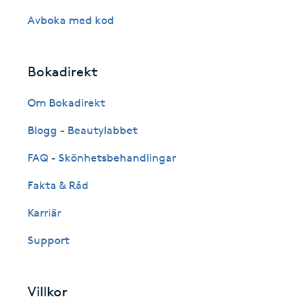
Fransk manikyr
Avboka med kod
Fransrengöring
Bokadirekt
Frekvensterapi
Om Bokadirekt
Blogg - Beautylabbet
Friskvård
FAQ - Skönhetsbehandlingar
Friskvårdsmassage
Fakta & Råd
Frisör
Karriär
Support
Funktionsanalys
Färgning
Villkor