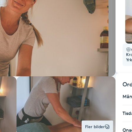
Kr
Yr
Ord
Mån
Tisd
Fler bilder
Ons