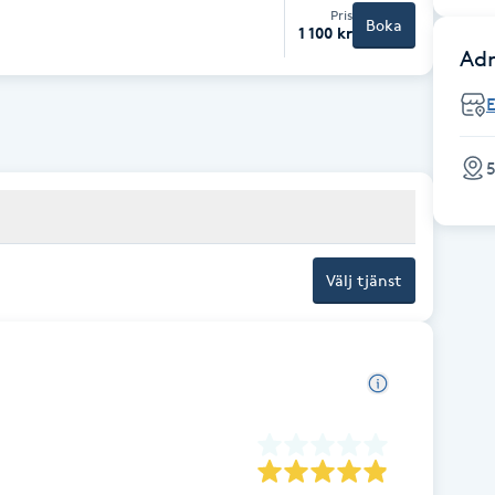
Pris
Boka
1 100 kr
Adr
5
Välj tjänst