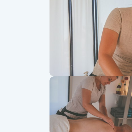
Alternativmedicin
Andningsmassage
Ansiktslyft utan kirurgi
Aromamassage
Ashtanga Yoga
Ayurveda
Ayurvedisk Massage
Ansiktsbehandling djuprengörande
B