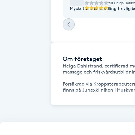
Eyeliner-tatuering
till
Helga Dahls
Mycket bra behandl
F
Face framing
Faceliftmassage
Om företaget
Fet hårbotten
Helga Dahlstrand, certifierad m
massage och friskvårdsutbildning
Fettreducering
Försäkrad via Kroppsterapeutern
Fibromassage
Fillers
Fotmassage