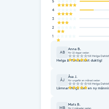
5
Cryoterapi
4
D
3
Damklippning
2
Dermapen
1
Anna B.
Diamantslipning
AB
för 22 dagar sedan
till
Helga Dahls
E
Helga är fantastiskt duktig!
Enzympeeling
Åsa J.
ÅJ
för ungefär en månad sedan
Extensions
till
Helga Dahls
Lämnar Helga som en ny männis
Extensions borttagning
Mats B.
MB
för 2 månader sedan