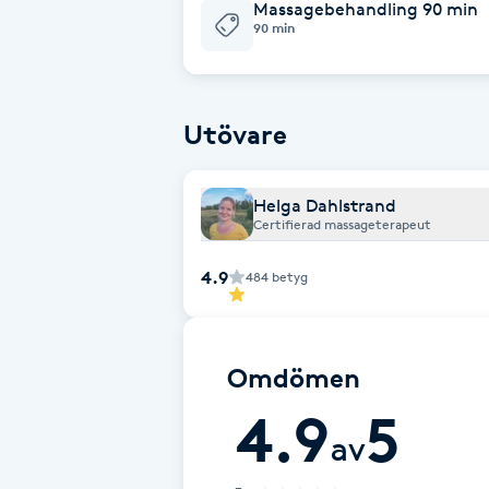
Massagebehandling 90 min
90 min
Brynformning
Brynfärgning
Utövare
Brynplockning
Helga Dahlstrand
Certifierad massageterapeut
Bröllopsuppsättning
C
4.9
484
betyg
Celluliter
Omdömen
Coachning
4.9
5
av
Color correction