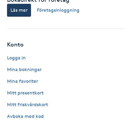
Fotsvamp
Läs mer
Företagsinloggning
Fotvård
Fransar
Konto
Fransborttagning
Logga in
Mina bokningar
Fransfärgning
Mina favoriter
Fransförlängning
Mitt presentkort
Fransförlängning Megavolym
Mitt friskvårdskort
Avboka med kod
Fransförlängning Volym