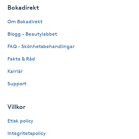
Fransk manikyr
Bokadirekt
Om Bokadirekt
Fransrengöring
Blogg - Beautylabbet
Frekvensterapi
FAQ - Skönhetsbehandlingar
Friskvård
Fakta & Råd
Karriär
Friskvårdsmassage
Support
Frisör
Villkor
Funktionsanalys
Etisk policy
Färgning
Integritetspolicy