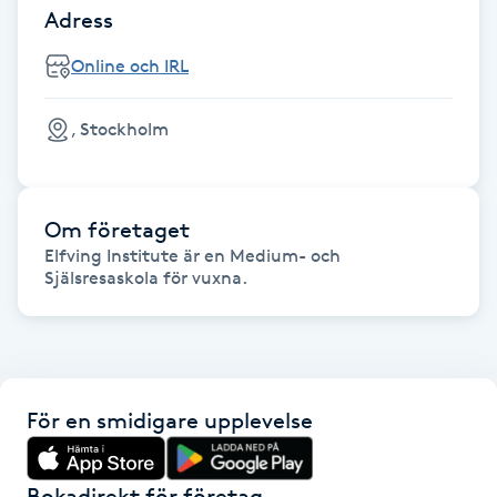
Adress
F
Online och IRL
Face framing
, Stockholm
Faceliftmassage
Fet hårbotten
Om företaget
Elfving Institute är en Medium- och 
Fettreducering
Själsresaskola för vuxna.
Fibromassage
Fillers
För en smidigare upplevelse
Fotmassage
Bokadirekt för företag