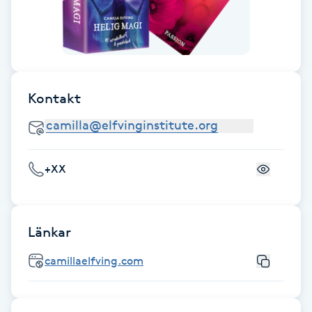
Cryoterapi
D
Damklippning
Kontakt
Dermapen
Diamantslipning
E
+XX
Enzympeeling
Länkar
Extensions
camillaelfving.com
Extensions borttagning
Eyeliner-tatuering