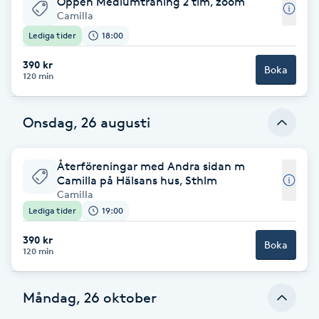
Öppen Mediumträning 2 tim, zoom
Camilla
Babylights
Lediga tider
18:00
390 kr
Balayage
Boka
120 min
Bambumassage
Onsdag, 26 augusti
Barber
Återföreningar med Andra sidan m
Camilla på Hälsans hus, Sthlm
Barnklippning
Camilla
Lediga tider
19:00
BIAB
390 kr
Boka
120 min
Blowout
Måndag, 26 oktober
Bottenfärg