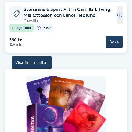
Storseans & Spirit Art m Camilla Elfving,
Brynformning
Mia Ottosson och Elinor Hedlund
Camilla
Brynfärgning
Lediga tider
18:30
390 kr
Boka
Brynplockning
120 min
Bröllopsuppsättning
Visa fler resultat
C
Celluliter
Coachning
Color correction