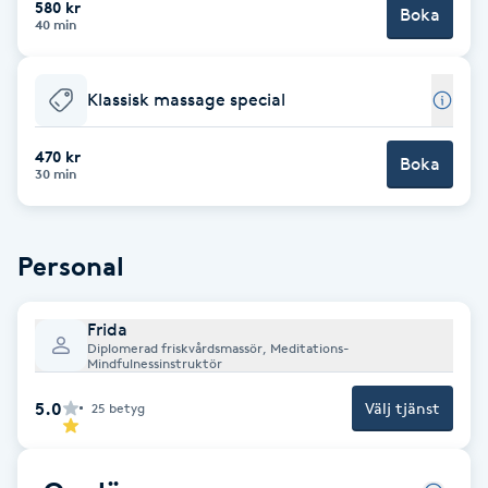
580 kr
Boka
40 min
Brynformning
Klassisk massage special
Brynfärgning
470 kr
Brynplockning
Boka
30 min
Bröllopsuppsättning
C
Personal
Celluliter
Frida
Diplomerad friskvårdsmassör, Meditations-
Mindfulnessinstruktör
Coachning
5.0
Välj tjänst
25
betyg
Color correction