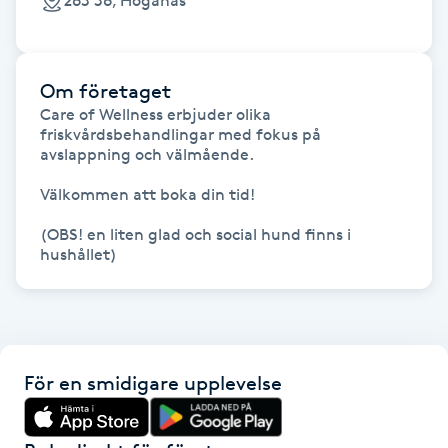
263 36, Höganäs
Fransk manikyr
Fransrengöring
Om företaget
Care of Wellness erbjuder olika 
Frekvensterapi
friskvårdsbehandlingar med fokus på 
avslappning och välmående. 

Friskvård
Välkommen att boka din tid!

(OBS! en liten glad och social hund finns i 
Friskvårdsmassage
hushållet)
Frisör
Funktionsanalys
För en smidigare upplevelse
Färgning