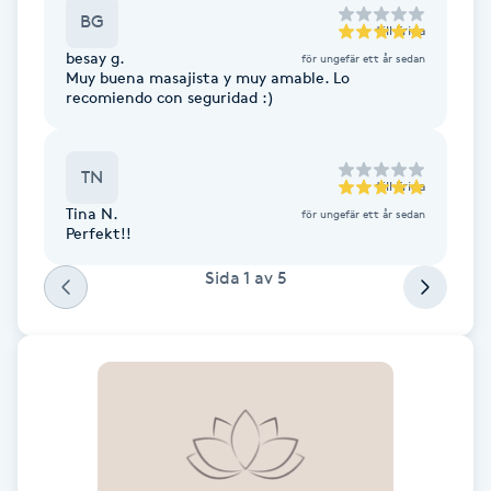
BG
F
till
Frida
besay g.
för ungefär ett år sedan
Muy buena masajista y muy amable. Lo
Face framing
recomiendo con seguridad :)
Faceliftmassage
TN
till
Frida
Fet hårbotten
Tina N.
för ungefär ett år sedan
Perfekt!!
Fettreducering
Sida
1
av
5
Fibromassage
Fillers
Fotmassage