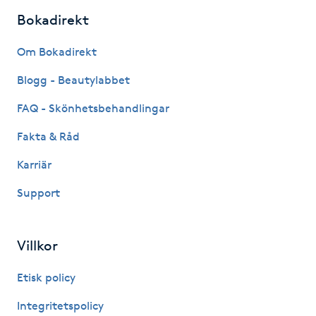
Bokadirekt
Gua Sha-massage
Om Bokadirekt
H
Blogg - Beautylabbet
Hatha Yoga
FAQ - Skönhetsbehandlingar
Headspa
Fakta & Råd
Karriär
Healing
Support
Herrklippning
Villkor
HIFU
Etisk policy
Hollywood Peel
Integritetspolicy