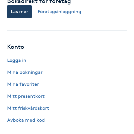
Bokadirekt för företag
Föning
Läs mer
Företagsinloggning
G
Gel naglar
Konto
Gelenaglar
Logga in
Gellack
Mina bokningar
Gellack med förstärkning
Mina favoriter
Mitt presentkort
Gravidmassage
Mitt friskvårdskort
Gravidyoga
Avboka med kod
Gruppträning