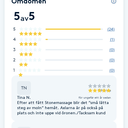
Omdömen
Cryoterapi
D
5
5
av
Damklippning
5
(
24
)
4
(
1
)
Dermapen
3
(
0
)
Diamantslipning
2
(
0
)
E
1
(
0
)
Enzympeeling
TN
till
Frida
Extensions
Tina N.
för ungefär ett år sedan
Efter att fått Stonemassage blir det ”små lätta
steg av moln” hemåt. Axlarna är på också på
Extensions borttagning
plats och inte uppe vid öronen./Tacksam kund
Eyeliner-tatuering