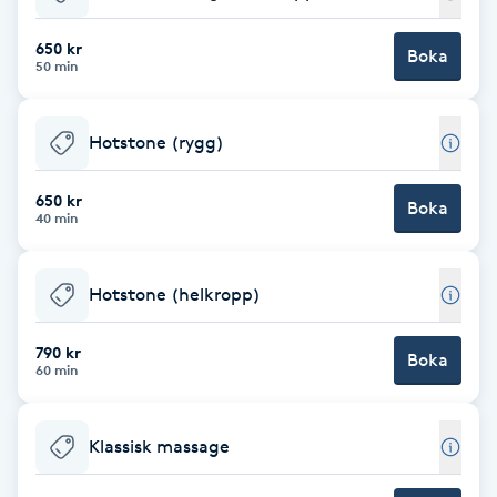
Babylights
650 kr
Boka
50 min
Balayage
Hotstone (rygg)
Bambumassage
650 kr
Boka
40 min
Barber
Barnklippning
Hotstone (helkropp)
BIAB
790 kr
Boka
60 min
Blowout
Klassisk massage
Bottenfärg