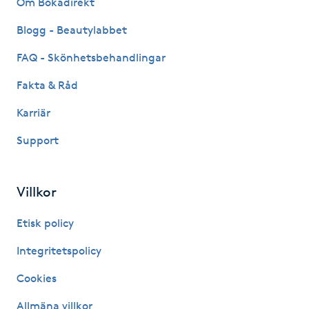
Om Bokadirekt
Hot Stone Massage
Blogg - Beautylabbet
Hot yoga
FAQ - Skönhetsbehandlingar
Fakta & Råd
Hudföryngring
Karriär
Huduppstramning
Support
Hudvård
Villkor
Hyaluronsyra
Etisk policy
Hyperhidros
Integritetspolicy
Cookies
Hypnos
Allmäna villkor