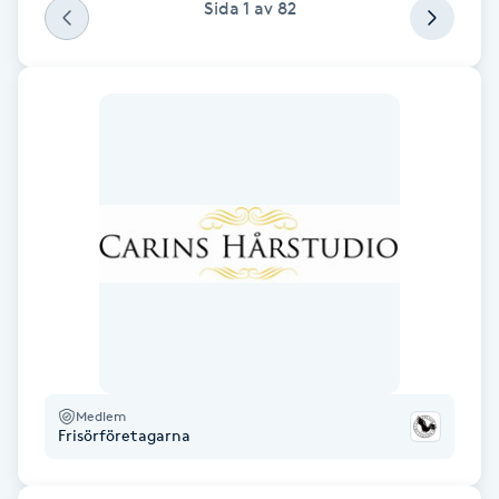
Sida
1
av
82
F
Face framing
Faceliftmassage
Fet hårbotten
Fettreducering
Fibromassage
Fillers
Medlem
Frisörföretagarna
Fotmassage