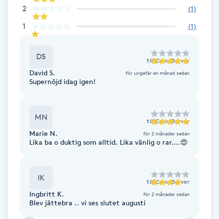
Cryoterapi
2
(
1
)
D
1
(
1
)
Damklippning
DS
till
Carin Berver
Dermapen
David S.
för ungefär en månad sedan
Supernöjd idag igen!
Diamantslipning
E
MN
till
Carin Berver
Marie N.
för 2 månader sedan
Enzympeeling
Lika ba o duktig som alltid. Lika vänlig o rar….😍
Extensions
IK
till
Carin Berver
Extensions borttagning
Ingbritt K.
för 2 månader sedan
Blev jättebra .. vi ses slutet augusti
Eyeliner-tatuering