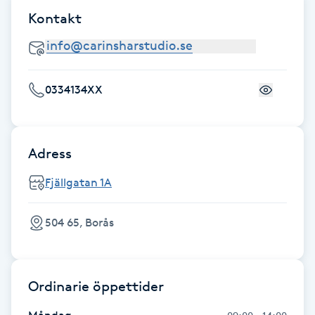
Fotsvamp
Kontakt
Fotvård
0334134XX
Fransar
Fransborttagning
Adress
Fransfärgning
Fjällgatan 1A
Fransförlängning
504 65, Borås
Fransförlängning Megavolym
Ordinarie öppettider
Fransförlängning Volym