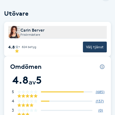
Brynformning
Utövare
Brynfärgning
Carin Berver
Frisörmästare
Brynplockning
4.8
Välj tjänst
824
betyg
Bröllopsuppsättning
C
Omdömen
Celluliter
4.8
5
av
Coachning
5
(
685
)
4
(
137
)
Color correction
3
(
0
)