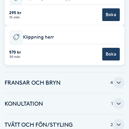
Babylights
295 kr
Boka
15 min
Balayage
Klippning herr
Bambumassage
570 kr
Boka
30 min
Barber
Barnklippning
FRANSAR OCH BRYN
4
BIAB
KONULTATION
1
Blowout
Bottenfärg
TVÄTT OCH FÖN/STYLING
2