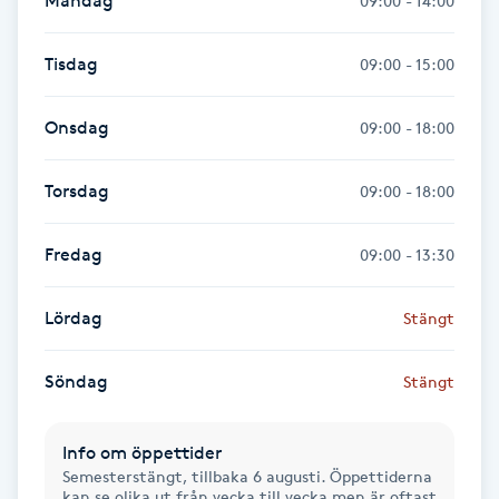
Måndag
09:00 - 14:00
Fransk manikyr
Tisdag
09:00 - 15:00
Fransrengöring
Onsdag
09:00 - 18:00
Frekvensterapi
Torsdag
09:00 - 18:00
Friskvård
Fredag
09:00 - 13:30
Friskvårdsmassage
Lördag
Stängt
Frisör
Söndag
Stängt
Funktionsanalys
Info om öppettider
Färgning
Semesterstängt, tillbaka 6 augusti. Öppettiderna
kan se olika ut från vecka till vecka men är oftast