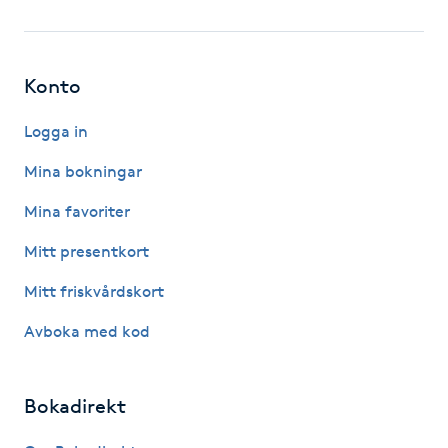
Gua Sha-massage
H
Konto
Hatha Yoga
Logga in
Mina bokningar
Headspa
Mina favoriter
Healing
Mitt presentkort
Mitt friskvårdskort
Herrklippning
Avboka med kod
HIFU
Bokadirekt
Hollywood Peel