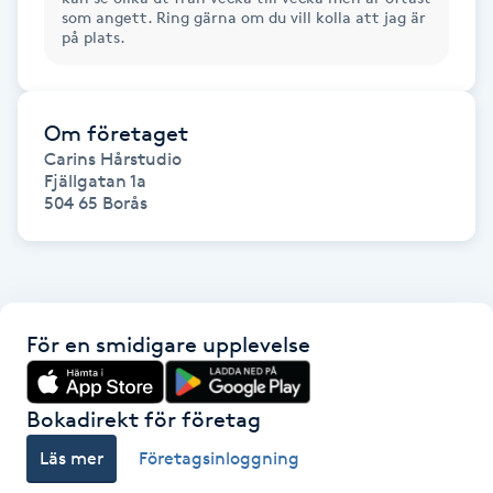
som angett. Ring gärna om du vill kolla att jag är
Föning
på plats.
G
Gel naglar
Om företaget
Carins Hårstudio

Gelenaglar
Fjällgatan 1a

504 65 Borås
Gellack
Gellack med förstärkning
För en smidigare upplevelse
Gravidmassage
Bokadirekt för företag
Gravidyoga
Läs mer
Företagsinloggning
Gruppträning