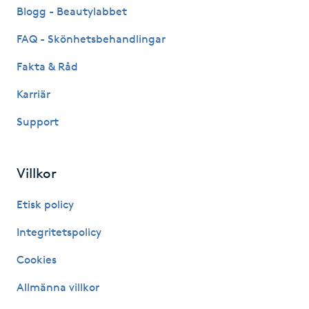
Hårborttagning
Blogg - Beautylabbet
FAQ - Skönhetsbehandlingar
Hårbottenbehandling
Fakta & Råd
Hårförlängning
Karriär
Support
Hårvård
Hälsa
Villkor
Hälsprickor
Etisk policy
I
Integritetspolicy
Idrottsmassage
Cookies
Allmänna villkor
IPL