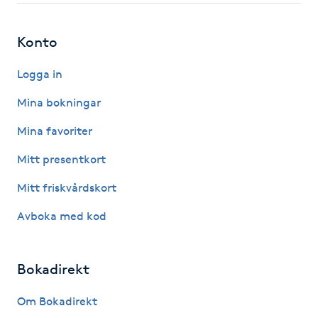
Hot Stone Massage
Konto
Hot yoga
Logga in
Hudföryngring
Mina bokningar
Huduppstramning
Mina favoriter
Mitt presentkort
Hudvård
Mitt friskvårdskort
Hyaluronsyra
Avboka med kod
Hyperhidros
Bokadirekt
Hypnos
Om Bokadirekt