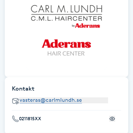
F
Face framing
Faceliftmassage
Fet hårbotten
Fettreducering
Kontakt
Fibromassage
Fillers
0211815XX
Fotmassage