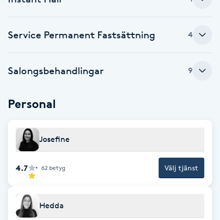
Babylights
Service Permanent Fastsättning
4
Balayage
Salongsbehandlingar
9
Bambumassage
Barber
Personal
Barnklippning
Josefine
BIAB
4.7
Välj tjänst
62
betyg
Blowout
Hedda
Bottenfärg