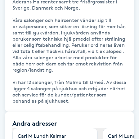
Aderans Haircenter samt tre frisörgrossister i 
Föning
Sverige, Danmark och Norge.

G
Våra salonger och haircenter vänder sig till 
privatpersoner, som söker en lösning för mer hår, 
Gel naglar
samt till sjukvården. I sjukvården används 
peruker som tekniska hjälpmedel efter strålning 
eller cellgiftsbehandling. Peruker ordineras även 
Gelenaglar
vid totalt eller fläckvis håravfall, vid t.ex alopeci. 
Alla våra salonger arbetar med produkter för 
både herr och dam och tar emot rekvistion från 
Gellack
region/landsting.

Vi har 12 salonger, från Malmö till Umeå. Av dessa 
Gellack med förstärkning
ligger 4 salonger på sjukhus och erbjuder närhet 
och service för de kunder/patienter som 
Gravidmassage
behandlas på sjukhuset.
Gravidyoga
Andra adresser
Gruppträning
Carl M Lundh Kalmar
Carl M Lund