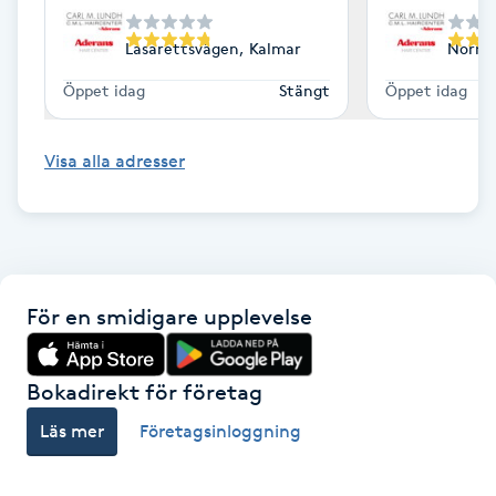
Gua Sha-massage
Lasarettsvägen, Kalmar
Norrla
H
Öppet idag
Stängt
Öppet idag
Hatha Yoga
Visa alla adresser
Headspa
Healing
För en smidigare upplevelse
Herrklippning
HIFU
Bokadirekt för företag
Läs mer
Företagsinloggning
Hollywood Peel