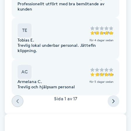
Cryoterapi
Professionellt utfört med bra bemötande av
kunden
D
Damklippning
TE
till
Josefine
Tobias E.
för 4 dagar sedan
Dermapen
Trevlig lokal underbar personal. Jättefin
klippning.
Diamantslipning
E
AC
till
Hedda
Enzympeeling
Armelana C.
för 5 dagar sedan
Trevlig och hjälpsam personal
Extensions
Sida
1
av
17
Extensions borttagning
Eyeliner-tatuering