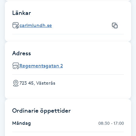
Fotsvamp
Länkar
Fotvård
carlmlundh.se
Fransar
Adress
Fransborttagning
Regementsgatan 2
Fransfärgning
723 45, Västerås
Fransförlängning
Fransförlängning Megavolym
Ordinarie öppettider
Måndag
08:30 - 17:00
Fransförlängning Volym