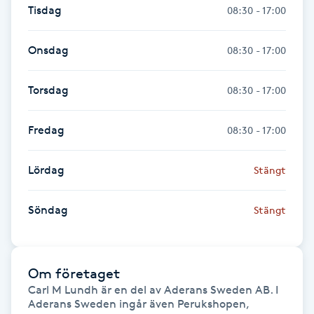
Tisdag
08:30 - 17:00
Fransk manikyr
Onsdag
08:30 - 17:00
Fransrengöring
Torsdag
08:30 - 17:00
Frekvensterapi
Fredag
08:30 - 17:00
Friskvård
Lördag
Stängt
Friskvårdsmassage
Söndag
Frisör
Stängt
Funktionsanalys
Om företaget
Färgning
Carl M Lundh är en del av Aderans Sweden AB. I 
Aderans Sweden ingår även Perukshopen, 