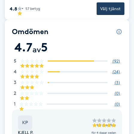
4.8
Välj tjänst
57
betyg
Brynformning
Brynfärgning
Omdömen
4.7
5
Brynplockning
av
5
Bröllopsuppsättning
(
92
)
C
4
(
24
)
3
(
3
)
Celluliter
2
(
0
)
Coachning
1
(
0
)
Color correction
KP
till
Josefine
KJELL P.
för 4 dagar sedan