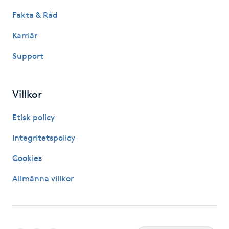
Fakta & Råd
IPL hårborttagning
Karriär
IR-massage
Support
J
Japansk massage
Villkor
K
Etisk policy
K18
Integritetspolicy
Katun fransar
Cookies
Allmänna villkor
Kemisk peeling
Keratinbehandling