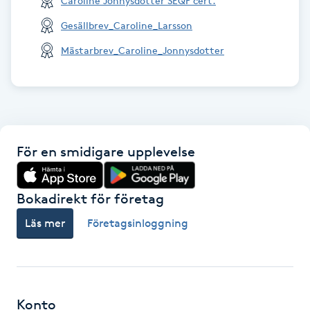
Caroline Jonnysdotter SEQF cert.
Hot Stone Massage
Gesällbrev_Caroline_Larsson
Hot yoga
Mästarbrev_Caroline_Jonnysdotter
Hudföryngring
Huduppstramning
För en smidigare upplevelse
Hudvård
Bokadirekt för företag
Hyaluronsyra
Läs mer
Företagsinloggning
Hyperhidros
Hypnos
Konto