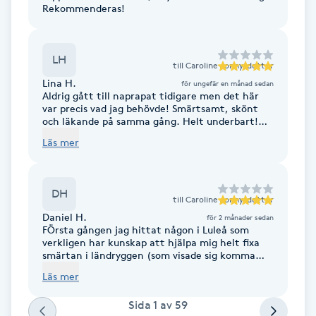
Cryoterapi
Rekommenderas!
D
Damklippning
LH
till
Caroline Jonnysdotter
Lina H.
för ungefär en månad sedan
Aldrig gått till naprapat tidigare men det här
Dermapen
var precis vad jag behövde! Smärtsamt, skönt
och läkande på samma gång. Helt underbart!
Kommer boka igen.
Diamantslipning
Läs mer
E
DH
Enzympeeling
till
Caroline Jonnysdotter
Daniel H.
för 2 månader sedan
FÖrsta gången jag hittat någon i Luleå som
Extensions
verkligen har kunskap att hjälpa mig helt fixa
smärtan i ländryggen (som visade sig komma
från för korta höftböjare och som krävde
Extensions borttagning
Läs mer
"manuell" stretchning genom att Caroline tröck
in i magen för att tänja ut fiolsträngen som gick
Sida
1
av
59
därigenom)! TACK Caroline - jag kan verkligen
Eyeliner-tatuering