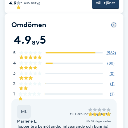
4.9
Välj tjänst
645
betyg
Brynformning
Omdömen
Brynfärgning
4.9
5
av
Brynplockning
5
(
562
)
Bröllopsuppsättning
4
(
80
)
C
3
(
0
)
Celluliter
2
(
1
)
1
(
2
)
Coachning
ML
Color correction
till
Caroline Jonnysdotter
Marlene L.
för 18 dagar sedan
Toppenbra bemötande, inlyssnande och kunnig!