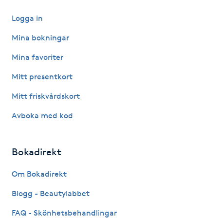
Hårborttagning
Logga in
Hårbottenbehandling
Mina bokningar
Mina favoriter
Hårförlängning
Mitt presentkort
Hårvård
Mitt friskvårdskort
Hälsa
Avboka med kod
Hälsprickor
Bokadirekt
I
Om Bokadirekt
Idrottsmassage
Blogg - Beautylabbet
IPL
FAQ - Skönhetsbehandlingar