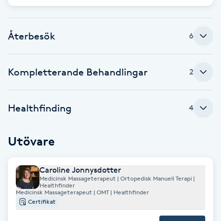
Babylights
Återbesök
6
Balayage
Kompletterande Behandlingar
2
Bambumassage
Barber
Healthfinding
4
Barnklippning
Utövare
BIAB
Caroline Jonnysdotter
Medicinsk Massageterapeut | Ortopedisk Manuell Terapi |
Blowout
Healthfinder
Medicinsk Massageterapeut | OMT | Healthfinder
Certifikat
Bottenfärg