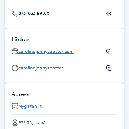
Fotsvamp
073-033 89 XX
Fotvård
Fransar
Länkar
carolinejonnysdotter.com
Fransborttagning
carolinejonnysdotter
Fransfärgning
Fransförlängning
Adress
Fransförlängning Megavolym
Nygatan 10
Fransförlängning Volym
972 33, Luleå