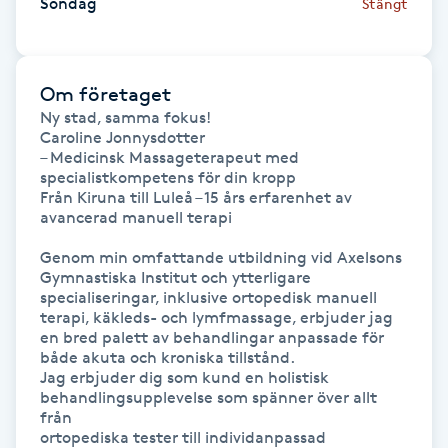
Söndag
Stängt
Föning
G
Om företaget
Gel naglar
Ny stad, samma fokus!

Caroline Jonnysdotter

Gelenaglar
– Medicinsk Massageterapeut med 
specialistkompetens för din kropp

Från Kiruna till Luleå – 15 års erfarenhet av 
Gellack
avancerad manuell terapi

Genom min omfattande utbildning vid Axelsons 
Gellack med förstärkning
Gymnastiska Institut och ytterligare 
specialiseringar, inklusive ortopedisk manuell 
terapi, käkleds- och lymfmassage, erbjuder jag 
Gravidmassage
en bred palett av behandlingar anpassade för 
både akuta och kroniska tillstånd.

Jag erbjuder dig som kund en holistisk 
Gravidyoga
behandlingsupplevelse som spänner över allt 
från

Gruppträning
ortopediska tester till individanpassad 