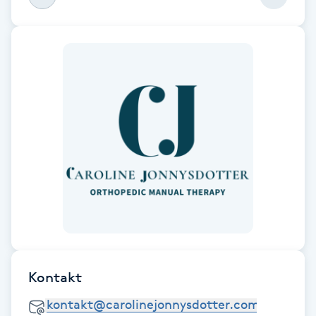
rekommendera alla med smärtor att boka
behandling hos dig!!
F
Face framing
Faceliftmassage
Fet hårbotten
Fettreducering
Fibromassage
Fillers
Kontakt
Fotmassage