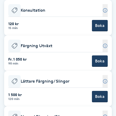
Babylights
Konsultation
Balayage
120 kr
Boka
15 min
Bambumassage
Färgning Utväxt
Barber
Fr. 1 050 kr
Boka
90 min
Barnklippning
Lättare Färgning/ Slingor
BIAB
1 500 kr
Blowout
Boka
120 min
Bottenfärg