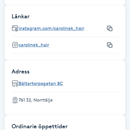
Fransk manikyr
Länkar
Fransrengöring
instagram.com/carolinek_hair
Frekvensterapi
carolinek_hair
Friskvård
Adress
Friskvårdsmassage
Bältartorpsgatan 8C
Frisör
761 32, Norrtälje
Funktionsanalys
Färgning
Ordinarie öppettider