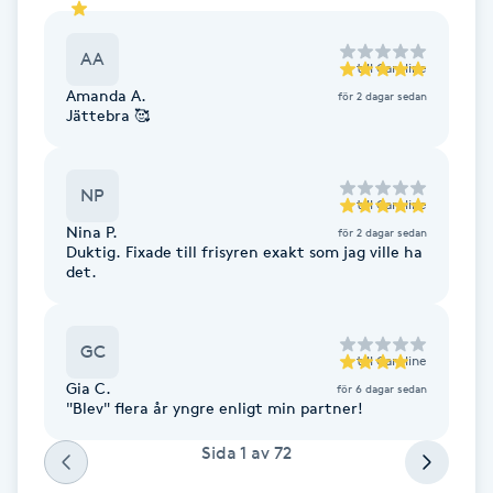
F
AA
till
Caroline
Face framing
Amanda A.
för 2 dagar sedan
Jättebra 🥰
Faceliftmassage
NP
till
Caroline
Fet hårbotten
Nina P.
för 2 dagar sedan
Duktig. Fixade till frisyren exakt som jag ville ha
Fettreducering
det.
Fibromassage
GC
till
Caroline
Gia C.
för 6 dagar sedan
Fillers
"Blev" flera år yngre enligt min partner!
Sida
1
av
72
Fotmassage