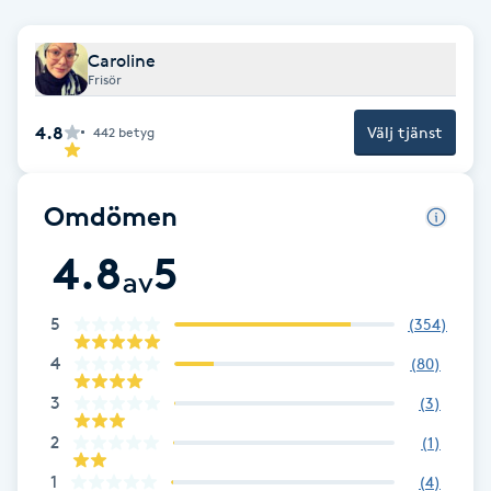
Cryoterapi
D
Caroline
Frisör
Damklippning
4.8
Välj tjänst
442
betyg
Dermapen
Omdömen
Diamantslipning
E
4.8
5
av
Enzympeeling
5
(
354
)
4
Extensions
(
80
)
3
(
3
)
Extensions borttagning
2
(
1
)
1
(
4
)
Eyeliner-tatuering