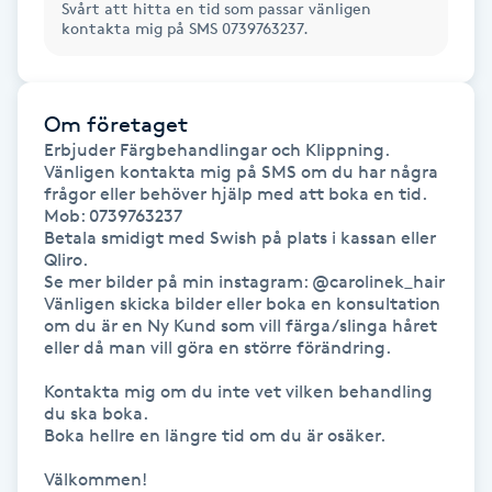
Svårt att hitta en tid som passar vänligen
kontakta mig på SMS 0739763237.
Gua Sha-massage
H
Om företaget
Hatha Yoga
Erbjuder Färgbehandlingar och Klippning.

Vänligen kontakta mig på SMS om du har några 
frågor eller behöver hjälp med att boka en tid. 
Headspa
Mob: 0739763237

Betala smidigt med Swish på plats i kassan eller 
Healing
Qliro.

Se mer bilder på min instagram: @carolinek_hair

Vänligen skicka bilder eller boka en konsultation 
Herrklippning
om du är en Ny Kund som vill färga/slinga håret 
eller då man vill göra en större förändring. 

HIFU
Kontakta mig om du inte vet vilken behandling 
du ska boka. 

Boka hellre en längre tid om du är osäker.

Hollywood Peel