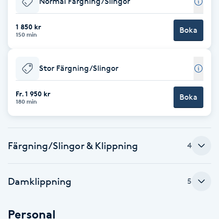
Normal Färgning/Slingor
Brynformning
1 850 kr
Boka
150 min
Brynfärgning
Stor Färgning/Slingor
Brynplockning
Fr. 1 950 kr
Boka
Bröllopsuppsättning
180 min
C
Celluliter
Färgning/Slingor & Klippning
4
Coachning
Damklippning
5
Color correction
Personal