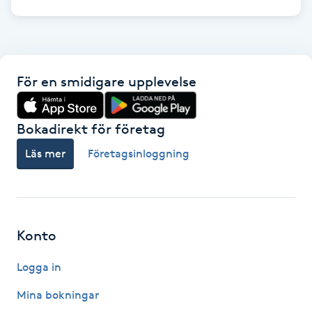
Hot Stone Massage
Hot yoga
För en smidigare upplevelse
Hudföryngring
Huduppstramning
Bokadirekt för företag
Läs mer
Företagsinloggning
Hudvård
Hyaluronsyra
Konto
Hyperhidros
Logga in
Hypnos
Mina bokningar