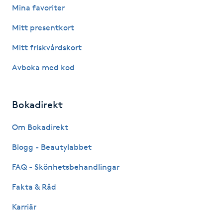
Hårborttagning
Mina favoriter
Mitt presentkort
Hårbottenbehandling
Mitt friskvårdskort
Hårförlängning
Avboka med kod
Hårvård
Bokadirekt
Hälsa
Om Bokadirekt
Hälsprickor
Blogg - Beautylabbet
I
FAQ - Skönhetsbehandlingar
Idrottsmassage
Fakta & Råd
Karriär
IPL