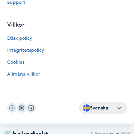
Support
IPL hårborttagning
Villkor
IR-massage
J
Etisk policy
Integritetspolicy
Japansk massage
K
Cookies
Allmäna villkor
K18
Katun fransar
Svenska
Kemisk peeling
Keratinbehandling