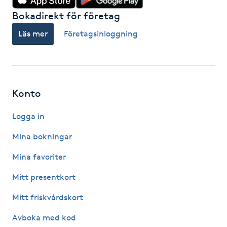
Hårborttagning
Bokadirekt för företag
Läs mer
Företagsinloggning
Hårbottenbehandling
Hårförlängning
Hårvård
Konto
Logga in
Hälsa
Mina bokningar
Hälsprickor
Mina favoriter
I
Mitt presentkort
Idrottsmassage
Mitt friskvårdskort
IPL
Avboka med kod