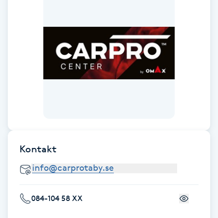
Fotsvamp
Fotvård
Fransar
Fransborttagning
Fransfärgning
Fransförlängning
Kontakt
Fransförlängning Megavolym
084-104 58 XX
Fransförlängning Volym