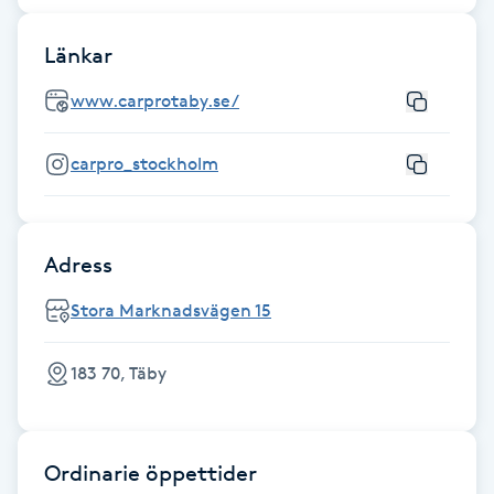
Fransk manikyr
Länkar
Fransrengöring
www.carprotaby.se/
Frekvensterapi
carpro_stockholm
Friskvård
Adress
Friskvårdsmassage
Stora Marknadsvägen 15
Frisör
183 70, Täby
Funktionsanalys
Färgning
Ordinarie öppettider