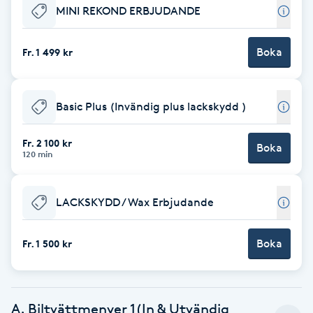
MINI REKOND ERBJUDANDE
Babylights
Boka
Fr. 1 499 kr
Balayage
Bambumassage
Basic Plus (Invändig plus lackskydd )
Barber
Fr. 2 100 kr
Boka
120 min
Barnklippning
LACKSKYDD / Wax Erbjudande
BIAB
Boka
Fr. 1 500 kr
Blowout
Bottenfärg
A. Biltvättmenyer 1(In & Utvändig