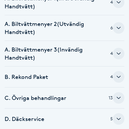
4
Handtvätt)
Brynformning
A. Biltvättmenyer 2(Utvändig
Brynfärgning
6
Handtvätt)
Brynplockning
A. Biltvättmenyer 3(Invändig
4
Handtvätt)
Bröllopsuppsättning
C
B. Rekond Paket
4
Celluliter
C. Övriga behandlingar
13
Coachning
Color correction
D. Däckservice
5