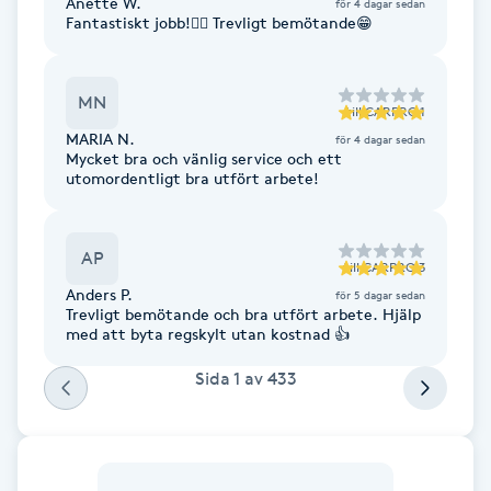
Anette W.
för 4 dagar sedan
Fantastiskt jobb!👍🏽 Trevligt bemötande😁
F
Face framing
MN
till
CARPRO 1
MARIA N.
för 4 dagar sedan
Faceliftmassage
Mycket bra och vänlig service och ett
utomordentligt bra utfört arbete!
Fet hårbotten
AP
Fettreducering
till
CARPRO 3
Anders P.
för 5 dagar sedan
Trevligt bemötande och bra utfört arbete. Hjälp
Fibromassage
med att byta regskylt utan kostnad 👍
Sida
1
av
433
Fillers
Fotmassage