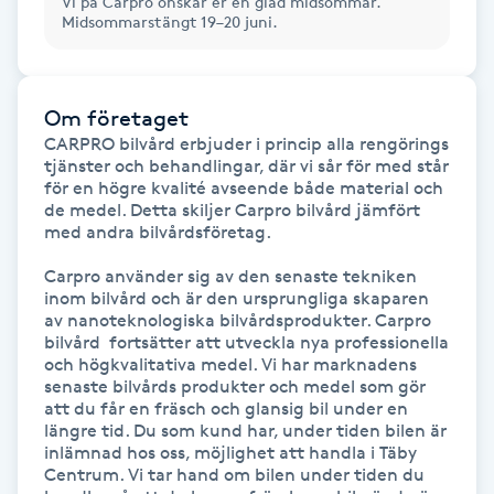
Vi på Carpro önskar er en glad midsommar.
Midsommarstängt 19–20 juni.
Gua Sha-massage
H
Om företaget
Hatha Yoga
CARPRO bilvård erbjuder i princip alla rengörings 
tjänster och behandlingar, där vi sår för med står 
för en högre kvalité avseende både material och 
Headspa
de medel. Detta skiljer Carpro bilvård jämfört 
med andra bilvårdsföretag.

Healing
Carpro använder sig av den senaste tekniken 
inom bilvård och är den ursprungliga skaparen 
av nanoteknologiska bilvårdsprodukter. Carpro 
Herrklippning
bilvård  fortsätter att utveckla nya professionella 
och högkvalitativa medel. Vi har marknadens 
HIFU
senaste bilvårds produkter och medel som gör 
att du får en fräsch och glansig bil under en 
längre tid. Du som kund har, under tiden bilen är 
Hollywood Peel
inlämnad hos oss, möjlighet att handla i Täby 
Centrum. Vi tar hand om bilen under tiden du 