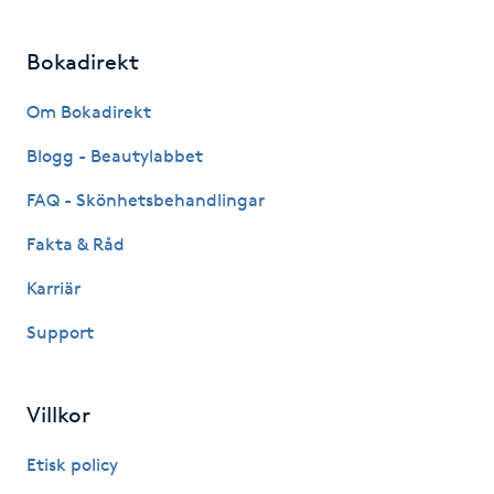
IPL hårborttagning
Bokadirekt
IR-massage
Om Bokadirekt
J
Blogg - Beautylabbet
Japansk massage
FAQ - Skönhetsbehandlingar
K
Fakta & Råd
K18
Karriär
Support
Katun fransar
Kemisk peeling
Villkor
Keratinbehandling
Etisk policy