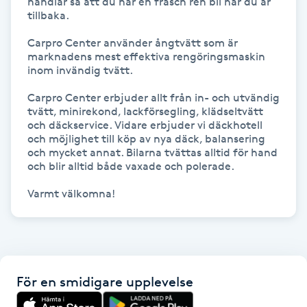
handlar så att du har en fräsch ren bil när du är 
Hot Stone Massage
tillbaka.

Carpro Center använder ångtvätt som är 
Hot yoga
marknadens mest effektiva rengöringsmaskin 
inom invändig tvätt.

Hudföryngring
Carpro Center erbjuder allt från in- och utvändig 
tvätt, minirekond, lackförsegling, klädseltvätt 
Huduppstramning
och däckservice. Vidare erbjuder vi däckhotell 
och möjlighet till köp av nya däck, balansering 
och mycket annat. Bilarna tvättas alltid för hand 
Hudvård
och blir alltid både vaxade och polerade.

Varmt välkomna!
Hyaluronsyra
Hyperhidros
Hypnos
För en smidigare upplevelse