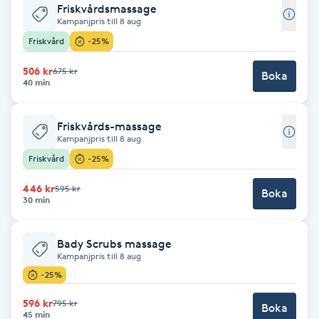
Friskvårdsmassage
Kampanjpris till 8 aug
Babylights
Friskvård
-25%
Balayage
506 kr
675 kr
Boka
40 min
Bambumassage
Friskvårds-massage
Kampanjpris till 8 aug
Barber
Friskvård
-25%
Barnklippning
446 kr
595 kr
Boka
30 min
BIAB
Bady Scrubs massage
Kampanjpris till 8 aug
Blowout
-25%
596 kr
795 kr
Bottenfärg
Boka
45 min