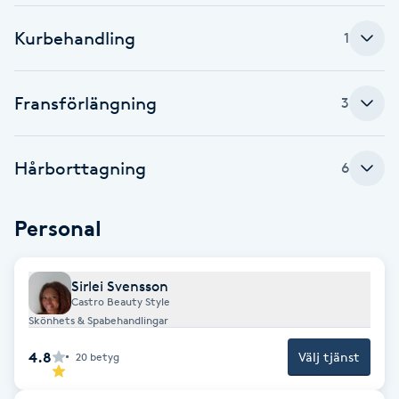
Cryoterapi
D
Kurbehandling
1
Damklippning
Fransförlängning
3
Dermapen
Hårborttagning
6
Diamantslipning
E
Personal
Enzympeeling
Sirlei Svensson
Extensions
Castro Beauty Style
Skönhets & Spabehandlingar
Extensions borttagning
4.8
Välj tjänst
20
betyg
Eyeliner-tatuering