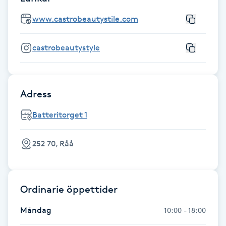
Föning
www.castrobeautystile.com
G
castrobeautystyle
Gel naglar
Gelenaglar
Adress
Gellack
Batteritorget 1
Gellack med förstärkning
252 70, Råå
Gravidmassage
Ordinarie öppettider
Gravidyoga
Måndag
10:00 - 18:00
Gruppträning