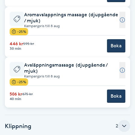
Brynformning
Aromavslappnings massage (djupgående
/ mjuk)
Kampanjpris till 8 aug
Brynfärgning
-25%
446 kr
595 kr
Brynplockning
Boka
30 min
Bröllopsuppsättning
Avsläppningsmassage (djupgående /
mjuk)
C
Kampanjpris till 8 aug
-25%
Celluliter
506 kr
675 kr
Boka
40 min
Coachning
Color correction
Klippning
2