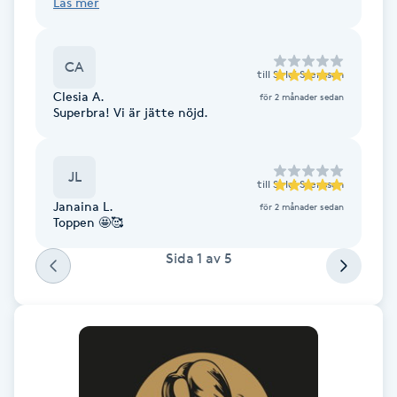
Läs mer
Fotsvamp
CA
Fotvård
till
Sirlei Svensson
Clesia A.
för 2 månader sedan
Superbra! Vi är jätte nöjd.
Fransar
Fransborttagning
JL
till
Sirlei Svensson
Janaina L.
för 2 månader sedan
Fransfärgning
Toppen 🤩🥰
Sida
1
av
5
Fransförlängning
Fransförlängning Megavolym
Fransförlängning Volym