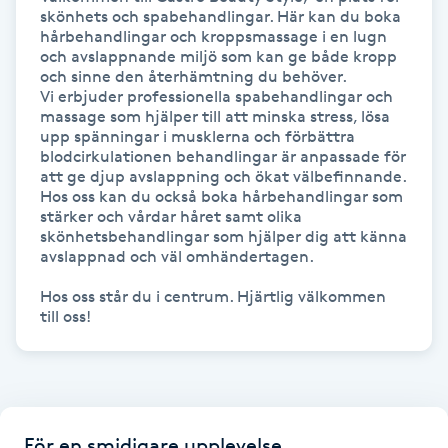
Hot Stone Massage
skönhets och spabehandlingar. Här kan du boka 
hårbehandlingar och kroppsmassage i en lugn 
och avslappnande miljö som kan ge både kropp 
Hot yoga
och sinne den återhämtning du behöver.

Vi erbjuder professionella spabehandlingar och 
massage som hjälper till att minska stress, lösa 
Hudföryngring
upp spänningar i musklerna och förbättra 
blodcirkulationen behandlingar är anpassade för 
att ge djup avslappning och ökat välbefinnande.

Huduppstramning
Hos oss kan du också boka hårbehandlingar som 
stärker och vårdar håret samt olika 
Hudvård
skönhetsbehandlingar som hjälper dig att känna 
avslappnad och väl omhändertagen.

Hyaluronsyra
Hos oss står du i centrum. Hjärtlig välkommen 
till oss!
Hyperhidros
Hypnos
För en smidigare upplevelse