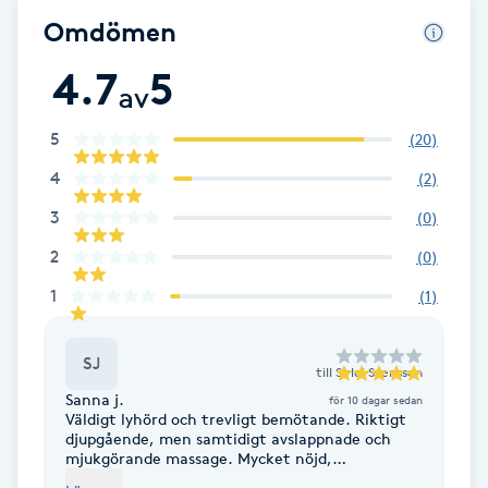
Omdömen
F
4.7
5
Face framing
av
5
(
20
)
Faceliftmassage
4
(
2
)
Fet hårbotten
3
(
0
)
2
(
0
)
Fettreducering
1
(
1
)
Fibromassage
SJ
till
Sirlei Svensson
Fillers
Sanna j.
för 10 dagar sedan
Väldigt lyhörd och trevligt bemötande. Riktigt
djupgående, men samtidigt avslappnade och
Fotmassage
mjukgörande massage. Mycket nöjd,
rekommenderar!