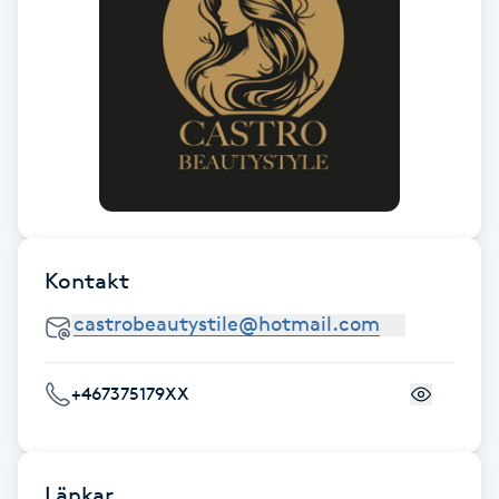
Fransk manikyr
Fransrengöring
Frekvensterapi
Friskvård
Friskvårdsmassage
Kontakt
Frisör
+467375179XX
Funktionsanalys
Färgning
Länkar