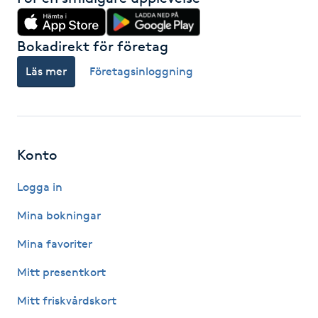
Hårborttagning
Bokadirekt för företag
Hårbottenbehandling
Läs mer
Företagsinloggning
Hårförlängning
Hårvård
Konto
Hälsa
Logga in
Hälsprickor
Mina bokningar
I
Mina favoriter
Idrottsmassage
Mitt presentkort
Mitt friskvårdskort
IPL