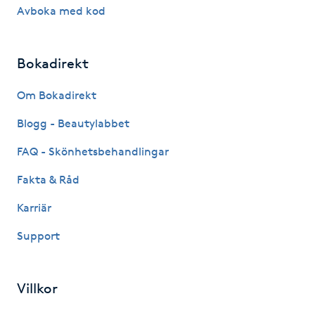
Avboka med kod
IPL hårborttagning
Bokadirekt
IR-massage
J
Om Bokadirekt
Japansk massage
Blogg - Beautylabbet
K
FAQ - Skönhetsbehandlingar
K18
Fakta & Råd
Karriär
Katun fransar
Support
Kemisk peeling
Villkor
Keratinbehandling