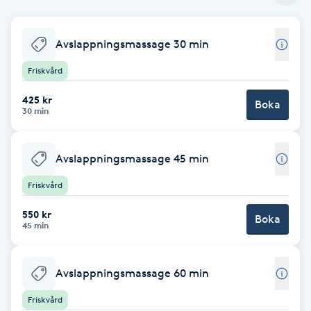
Babylights
Avslappningsmassage 30 min
Balayage
Friskvård
425 kr
Bambumassage
Boka
30 min
Barber
Avslappningsmassage 45 min
Barnklippning
Friskvård
550 kr
Boka
BIAB
45 min
Blowout
Avslappningsmassage 60 min
Bottenfärg
Friskvård