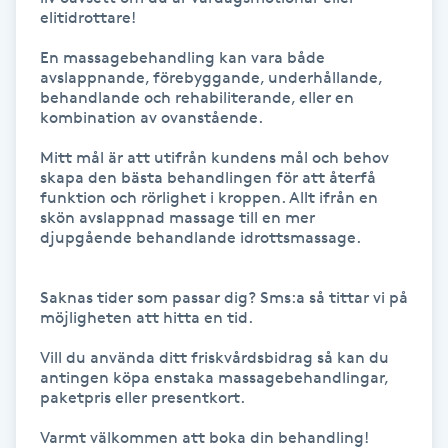
elitidrottare! 

Föning
G
En massagebehandling kan vara både 
avslappnande, förebyggande, underhållande, 
behandlande och rehabiliterande, eller en 
Gel naglar
kombination av ovanstående. 

Gelenaglar
Mitt mål är att utifrån kundens mål och behov 
skapa den bästa behandlingen för att återfå 
funktion och rörlighet i kroppen. Allt ifrån en 
Gellack
skön avslappnad massage till en mer 
djupgående behandlande idrottsmassage. 

Gellack med förstärkning
Saknas tider som passar dig? Sms:a så tittar vi på 
möjligheten att hitta en tid. 

Gravidmassage
Vill du använda ditt friskvårdsbidrag så kan du 
antingen köpa enstaka massagebehandlingar, 
Gravidyoga
paketpris eller presentkort.

Gruppträning
Varmt välkommen att boka din behandling! 