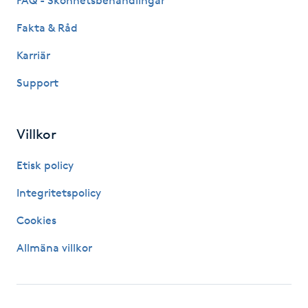
FAQ - Skönhetsbehandlingar
IPL hårborttagning
Fakta & Råd
Karriär
IR-massage
Support
J
Japansk massage
Villkor
K
Etisk policy
K18
Integritetspolicy
Katun fransar
Cookies
Allmäna villkor
Kemisk peeling
Keratinbehandling