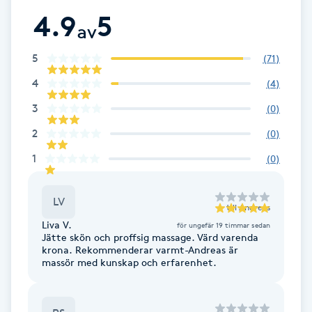
Cryoterapi
4.9
5
D
av
5
Damklippning
(
71
)
4
(
4
)
Dermapen
3
(
0
)
2
(
0
)
Diamantslipning
1
E
(
0
)
Enzympeeling
LV
till
Andreas
Liva V.
för ungefär 19 timmar sedan
Extensions
Jätte skön och proffsig massage. Värd varenda
krona. Rekommenderar varmt-Andreas är
massör med kunskap och erfarenhet.
Extensions borttagning
Eyeliner-tatuering