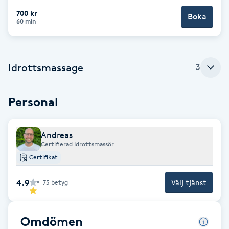
700 kr
Boka
Brynformning
60 min
Brynfärgning
Idrottsmassage
3
Brynplockning
Personal
Bröllopsuppsättning
C
Andreas
Certifierad Idrottsmassör
Celluliter
Certifikat
Coachning
4.9
Välj tjänst
75
betyg
Color correction
Omdömen