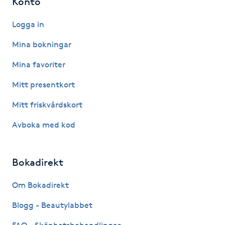
Konto
Hårborttagning
Logga in
Hårbottenbehandling
Mina bokningar
Hårförlängning
Mina favoriter
Mitt presentkort
Hårvård
Mitt friskvårdskort
Hälsa
Avboka med kod
Hälsprickor
Bokadirekt
I
Om Bokadirekt
Idrottsmassage
Blogg - Beautylabbet
IPL