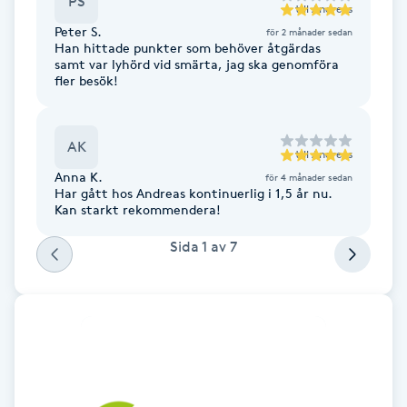
PS
till
Andreas
F
Peter S.
för 2 månader sedan
Han hittade punkter som behöver åtgärdas
samt var lyhörd vid smärta, jag ska genomföra
Face framing
fler besök!
Faceliftmassage
AK
till
Andreas
Fet hårbotten
Anna K.
för 4 månader sedan
Har gått hos Andreas kontinuerlig i 1,5 år nu.
Kan starkt rekommendera!
Fettreducering
Sida
1
av
7
Fibromassage
Fillers
Fotmassage