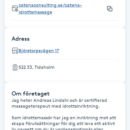
catenaconsulting.se/catena-
Fransk manikyr
idrottsmassage
Fransrengöring
Adress
Frekvensterapi
Björstorpsvägen 17
Friskvård
522 33, Tidaholm
Friskvårdsmassage
Frisör
Om företaget
Jag heter Andreas Lindahl och är certifierad 
Funktionsanalys
massageterapeut med idrottsinriktning. 

Som idrottsmassör har jag en inriktning mot att 
Färgning
skapa förutsättningar för dig att leva ett aktivt 
liv oavsett om du är vardagsmotionär eller 