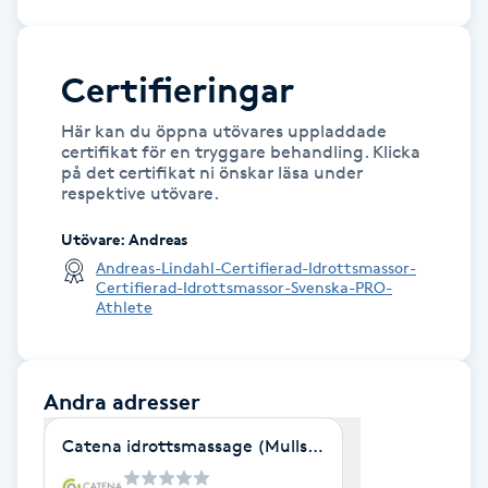
Gua Sha-massage
Certifieringar
H
Här kan du öppna utövares uppladdade
Hatha Yoga
certifikat för en tryggare behandling. Klicka
på det certifikat ni önskar läsa under
respektive utövare.
Headspa
Utövare
:
Andreas
Healing
Andreas-Lindahl-Certifierad-Idrottsmassor-
Certifierad-Idrottsmassor-Svenska-PRO-
Athlete
Herrklippning
HIFU
Andra adresser
Hollywood Peel
Catena idrottsmassage (Mullsjö)