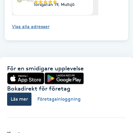
Hot Stone Massage
Torsgatan 19, Mullsjö
Hot yoga
Visa alla adresser
Hudföryngring
Huduppstramning
För en smidigare upplevelse
Hudvård
Hyaluronsyra
Bokadirekt för företag
Läs mer
Företagsinloggning
Hyperhidros
Hypnos