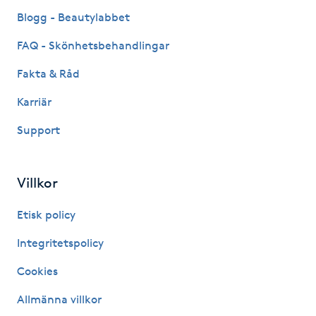
Blogg - Beautylabbet
IPL hårborttagning
FAQ - Skönhetsbehandlingar
IR-massage
Fakta & Råd
J
Karriär
Japansk massage
Support
K
K18
Villkor
Etisk policy
Katun fransar
Integritetspolicy
Kemisk peeling
Cookies
Keratinbehandling
Allmänna villkor