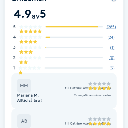
F
4.9
5
av
Face framing
5
(
285
)
4
(
24
)
Faceliftmassage
3
(
1
)
Fet hårbotten
2
(
0
)
1
(
3
)
Fettreducering
MM
Fibromassage
till
Catrine Axelsson Holistics
Mariana M.
för ungefär en månad sedan
Alltid så bra !
Fillers
Fotmassage
AB
till
Catrine Axelsson Holistics