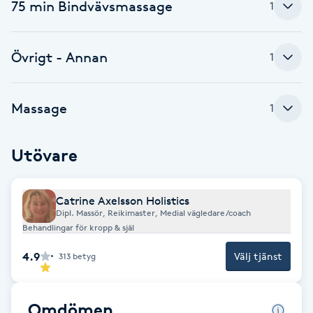
Cryoterapi
75 min Bindvävsmassage
1
D
Övrigt - Annan
1
Damklippning
Dermapen
Massage
1
Diamantslipning
Utövare
E
Enzympeeling
Catrine Axelsson Holistics
Dipl. Massör, Reikimaster, Medial vägledare/coach
Behandlingar för kropp & själ
Extensions
4.9
Välj tjänst
313
betyg
Extensions borttagning
Omdömen
Eyeliner-tatuering