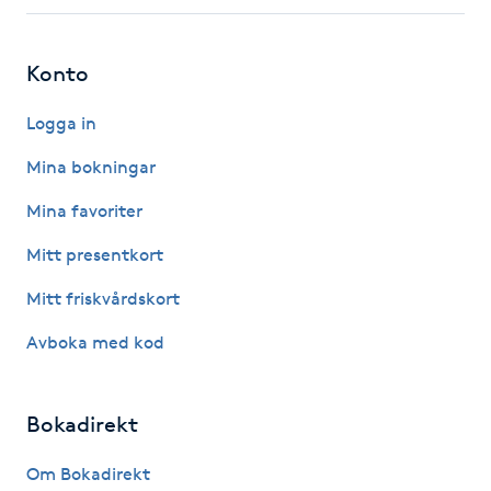
Hårborttagning
Konto
Hårbottenbehandling
Logga in
Hårförlängning
Mina bokningar
Hårvård
Mina favoriter
Mitt presentkort
Hälsa
Mitt friskvårdskort
Hälsprickor
Avboka med kod
I
Idrottsmassage
Bokadirekt
IPL
Om Bokadirekt