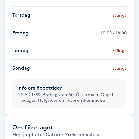
Gua Sha-massage
Torsdag
Stängt
H
Fredag
10:00 - 18:00
Hatha Yoga
Lördag
Stängt
Headspa
Söndag
Stängt
Healing
Info om öppettider
Herrklippning
NY ADRESS: Brahegatan 60, Östermalm Öppet
Fredagar. Helgtider enl. överenskommelse.
HIFU
Hollywood Peel
Om företaget
Hej, jag heter Catrine Axelsson och är 