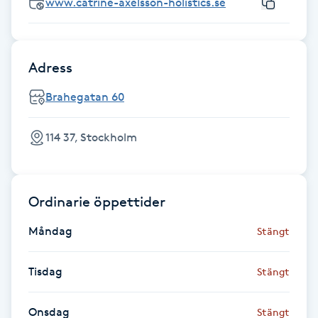
www.catrine-axelsson-holistics.se
Föning
G
Adress
Gel naglar
Brahegatan 60
Gelenaglar
114 37, Stockholm
Gellack
Gellack med förstärkning
Ordinarie öppettider
Gravidmassage
Måndag
Stängt
Gravidyoga
Tisdag
Stängt
Gruppträning
Onsdag
Stängt