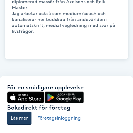
diplomerad massör från Axelsons och Reiki 
Hot Stone Massage
Master. 

Jag arbetar också som medium/coach och 
kanaliserar ner budskap från andevärlden i  
Hot yoga
automatskrift, medial vägledning med svar på 
livsfrågor.

Hudföryngring
Huduppstramning
Hudvård
För en smidigare upplevelse
Hyaluronsyra
Hyperhidros
Bokadirekt för företag
Läs mer
Företagsinloggning
Hypnos