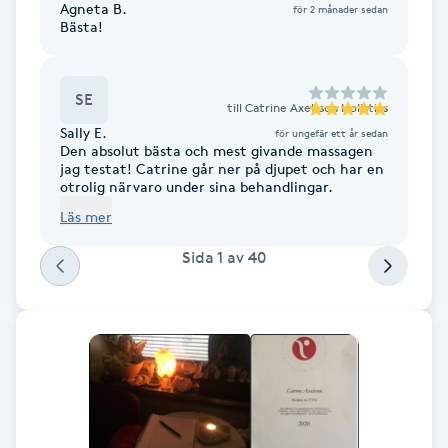
Agneta B.
för 2 månader sedan
Fotsvamp
Bästa!
Fotvård
SE
till
Catrine Axelsson Holistics
Fransar
Sally E.
för ungefär ett år sedan
Den absolut bästa och mest givande massagen
jag testat! Catrine går ner på djupet och har en
otrolig närvaro under sina behandlingar.
Fransborttagning
Läs mer
Fransfärgning
Sida
1
av
40
Fransförlängning
Fransförlängning Megavolym
Fransförlängning Volym