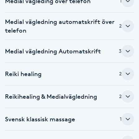
Medial vägleding över telefon
1
Brynformning
Medial vägledning automatskrift över
2
Brynfärgning
telefon
Brynplockning
Medial vägledning Automatskrift
3
Bröllopsuppsättning
Reiki healing
C
2
Celluliter
Reikihealing & Medialvägledning
2
Coachning
Svensk klassisk massage
1
Color correction