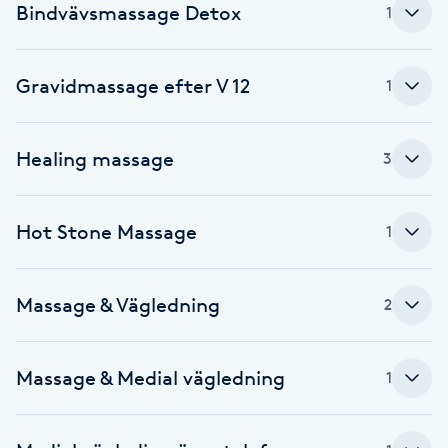
Bindvävsmassage Detox
1
Babylights
Gravidmassage efter V 12
1
Balayage
Bambumassage
Healing massage
3
Barber
Hot Stone Massage
1
Barnklippning
Massage & Vägledning
2
BIAB
Blowout
Massage & Medial vägledning
1
Bottenfärg