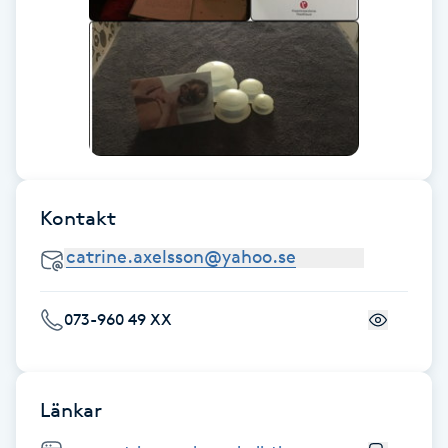
Fransk manikyr
Fransrengöring
Frekvensterapi
Friskvård
Kontakt
Friskvårdsmassage
Frisör
073-960 49 XX
Funktionsanalys
Länkar
Färgning