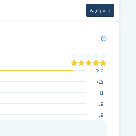
Välj tjänst
(
210
)
(
25
)
(
1
)
(
0
)
(
0
)