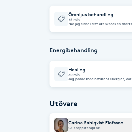
Fotsvamp
Öronljus behandling
45 min
När jag eldar i ditt öra skapas en skor
Fotvård
trumhinnan buktar utåt. Du får själv se
nedre delen på ljuset. En avkopplande o
mycket öronvax, kli, klåda och eksem, 
yrsel och bihålleinflammation. Även bra för dig som använder öronproppar,
Fransar
hörapparat och hörselkoppor. Jag titta
före och efter behandling och smörjer 
Energibehandling
Fransborttagning
Healing
Fransfärgning
60 min
Jag jobbar med naturens energier, där 
kroppen, vilka kan vara upphov till 
healer och kund kan dessa energiblock
Fransförlängning
möjlighet till självläkning kan påbörjas
balansering och samtal på 15 min. Jag erbjuder även transhealing, bokas på,
som är en väldigt effektiv healingform
Utövare
ta emot någon från andevärlden, såso
Fransförlängning Megavolym
Transhealingen är mycket mer ”kirurgis
att det under vissa behandlingar blir s
klienten. Du får alltid det som du behö
samtal.
Carina Sahlqvist Elofsson
Fransförlängning Volym
CE Kroppsterapi AB