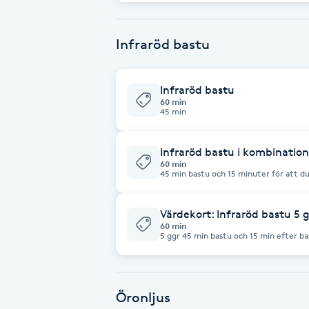
Eyeliner-tatuering
Öronakupunktur Ljusterapi Mätning av akupunktur systemet Återbesök
blodanalys Skicka mig gärna ett meddelande innan, så jag vet just din
problematik. Må så gott!
F
Infraröd bastu
Face framing
Infraröd bastu
Faceliftmassage
60 min
45 min
Fet hårbotten
Infraröd bastu i kombinatio
60 min
Fettreducering
45 min bastu och 15 minuter för att d
dricka ur, när du bastar. Ta med egen 
Fibromassage
Värdekort: Infraröd bastu 5 gg
60 min
5 ggr 45 min bastu och 15 min efter ba
kunna dricka, när du bastar och en ha
Fillers
Fotmassage
Öronljus