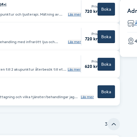
fri
Pris
Boka
Adr
720 kr
unktur och ljusterapi. Mätning av
Läs mer
lingen anpassas alltid utefter dina
d massage, koppning, gua sha eller
Pris
Boka
720 kr
handling med infrarött ljus och
Läs mer
Pris
Boka
620 kr
en till 2 akupunktur återbesök till ett
Läs mer
boka
Boka
ttagning och vilka tjänster/behandlingar jag
Läs mer
ick i min verksamhet och få ta del av min
behandlingar
n.
3