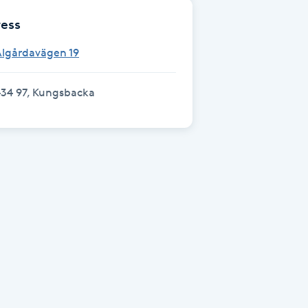
ess
Ålgårdavägen 19
434 97, Kungsbacka