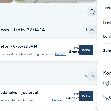
Tor
Fre
efon - 0705-22 04 14
1
Lör
lefon - 0705-22 04 14
Pris
Boka
Sön
Gratis
 passar dina behov bäst. Jag hjälper dig
Läs mer
ika behov, samt boka. Jag ringer

Ko
5
danalys - ljusterapi
Pris
Boka
1 499 kr
ystem och behandling med
Läs mer
 ljus, samt öronakupunktur med