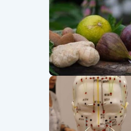
Alternativmedicin
Andningsmassage
Ansiktslyft utan kirurgi
Aromamassage
Ashtanga Yoga
Ayurveda
Ayurvedisk Massage
Ansiktsbehandling djuprengörande
B