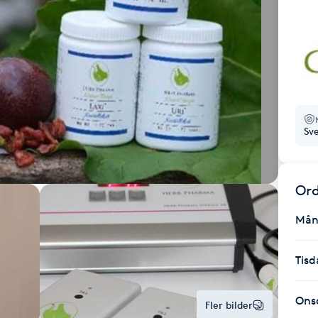
Sv
Ord
Mån
Tisd
Ons
Fler bilder