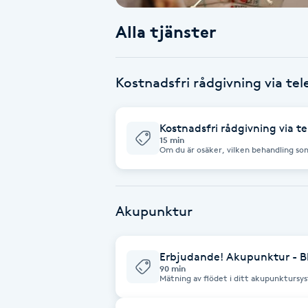
Alla tjänster
Babylights
Balayage
Kostnadsfri rådgivning via tel
Bambumassage
Kostnadsfri rådgivning via te
15 min
Barber
Om du är osäker, vilken behandling som
att hitta rätt behandling utifrån dina specif
upp dig på den bokade tiden./Carina 
Barnklippning
Akupunktur
BIAB
Erbjudande! Akupunktur - Blo
Blowout
90 min
Mätning av flödet i ditt akupunkturs
högteknologisk akupunktur, infrarött
örtplåster. Blodanalys, torrblod och färskblod. Ljusterapi ingår i alla
Bottenfärg
akupunktur behandlingarna. Rekommendationer av kosttillskott utifrån