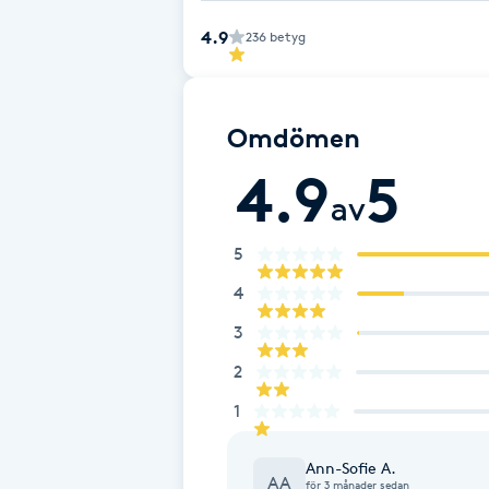
Fransk manikyr
4.9
236
betyg
Fransrengöring
Omdömen
Frekvensterapi
4.9
5
av
Friskvård
5
Friskvårdsmassage
4
3
Frisör
2
Funktionsanalys
1
Färgning
Ann-Sofie A.
AA
för 3 månader sedan