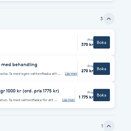
3
Pris
Boka
370 kr
n med behandling
Pris
Boka
270 kr
uscha. Ta med egen vattenflaska att
Läs mer
handduk.
r 1000 kr (ord. pris 1775 kr)
Pris
Boka
1 775 kr
stun. Ta med vattenflaska för att
Läs mer
ndduk.
1