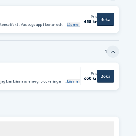
Pris
Boka
455 kr
tstenseffekt. Vax sugs upp i konan och
Läs mer
 resultatet, när jag klipper sönder
ch rofyll behandling, vilken är bra vid
huvudvärk, stress relaterad tinnitus,
r alltid i dina öron med ett otoskop
med öronljusolja.
1
Pris
Boka
650 kr
jag kan känna av energi blockeringar i
Läs mer
sjukdom. Genom sammarbete mellan
eringar lösas upp och kroppens
. I behandlingen ingår även chakra
 där jag som healer öppnar upp för att
m guider, medicinmän och läkare.
k” än vanlig healing vilket kan innebära
nabba ”fysiska” förändringar för
ver just nu. I behandlingen ingår 15 min