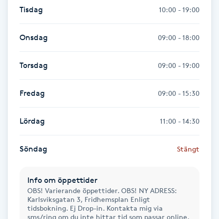
Tisdag
10:00 - 19:00
Gua Sha-massage
H
Onsdag
09:00 - 18:00
Hatha Yoga
Torsdag
09:00 - 19:00
Headspa
Fredag
09:00 - 15:30
Healing
Lördag
11:00 - 14:30
Herrklippning
Söndag
Stängt
HIFU
Info om öppettider
OBS! Varierande öppettider. OBS! NY ADRESS:
Hollywood Peel
Karlsviksgatan 3, Fridhemsplan Enligt
tidsbokning. Ej Drop-in. Kontakta mig via
sms/ring om du inte hittar tid som passar online.