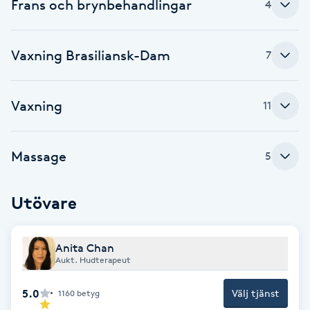
Cryoterapi
Frans och brynbehandlingar
4
D
Vaxning Brasiliansk-Dam
7
Damklippning
Dermapen
Vaxning
11
Diamantslipning
Massage
5
E
Enzympeeling
Utövare
Extensions
Anita Chan
Aukt. Hudterapeut
Extensions borttagning
5.0
Välj tjänst
1160
betyg
Eyeliner-tatuering