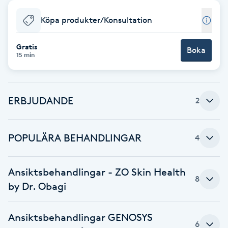
Babylights
Köpa produkter/Konsultation
Balayage
Gratis
Boka
15 min
Bambumassage
ERBJUDANDE
2
Barber
Barnklippning
POPULÄRA BEHANDLINGAR
4
BIAB
Ansiktsbehandlingar - ZO Skin Health
8
by Dr. Obagi
Blowout
Ansiktsbehandlingar GENOSYS
Bottenfärg
6