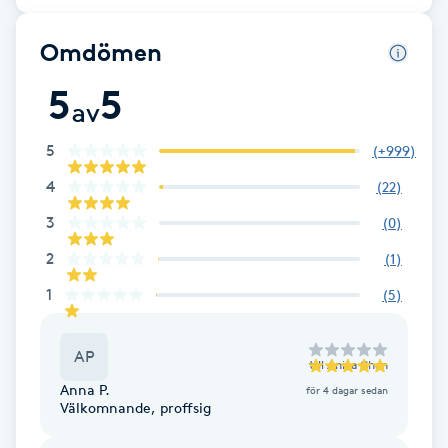
F
Omdömen
Face framing
5
5
av
Faceliftmassage
5
(
+999
)
4
(
22
)
Fet hårbotten
3
(
0
)
Fettreducering
2
(
1
)
1
(
5
)
Fibromassage
Fillers
AP
till
Anita Chan
Anna P.
för 4 dagar sedan
Välkomnande, proffsig
Fotmassage