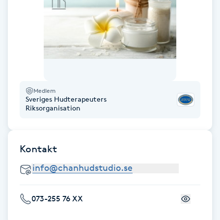
Fransk manikyr
Fransrengöring
Frekvensterapi
Medlem
Friskvård
Sveriges Hudterapeuters
Riksorganisation
Friskvårdsmassage
Frisör
Kontakt
Funktionsanalys
073-255 76 XX
Färgning