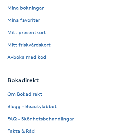
Mina bokningar
IPL hårborttagning
Mina favoriter
IR-massage
Mitt presentkort
J
Mitt friskvårdskort
Japansk massage
Avboka med kod
K
K18
Bokadirekt
Om Bokadirekt
Katun fransar
Blogg - Beautylabbet
Kemisk peeling
FAQ - Skönhetsbehandlingar
Keratinbehandling
Fakta & Råd