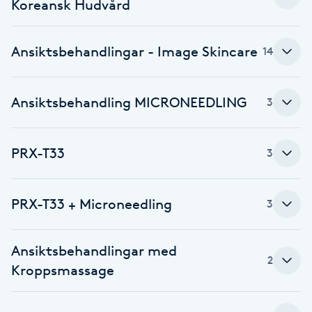
Koreansk Hudvård
Brynformning
Ansiktsbehandlingar - Image Skincare
14
Brynfärgning
Ansiktsbehandling MICRONEEDLING
3
Brynplockning
Bröllopsuppsättning
PRX-T33
3
C
Celluliter
PRX-T33 + Microneedling
3
Coachning
Ansiktsbehandlingar med
2
Kroppsmassage
Color correction