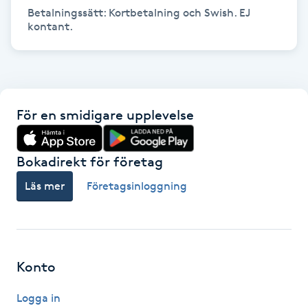
Hårborttagning
Betalningssätt: Kortbetalning och Swish. EJ 
kontant. 
Hårbottenbehandling
Hårförlängning
För en smidigare upplevelse
Hårvård
Bokadirekt för företag
Hälsa
Läs mer
Företagsinloggning
Hälsprickor
I
Idrottsmassage
Konto
IPL
Logga in