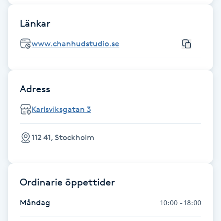
Föning
Länkar
G
www.chanhudstudio.se
Gel naglar
Gelenaglar
Adress
Gellack
Karlsviksgatan 3
Gellack med förstärkning
112 41, Stockholm
Gravidmassage
Ordinarie öppettider
Gravidyoga
Måndag
10:00 - 18:00
Gruppträning