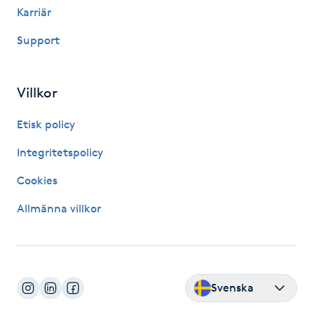
Karriär
Kinesiologi
Support
Kinesisk medicin
Villkor
Kiropraktik
Etisk policy
Klangmassage
Integritetspolicy
Klippning
Cookies
Allmänna villkor
Klippning & Slingor
Klippning ungdom
Svenska
Koppningsmassage