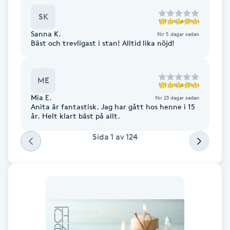
Fotsvamp
SK
till
Anita Chan
Sanna K.
för 5 dagar sedan
Fotvård
Bäst och trevligast i stan! Alltid lika nöjd!
Fransar
ME
till
Anita Chan
Fransborttagning
Mia E.
för 23 dagar sedan
Anita är fantastisk. Jag har gått hos henne i 15
år. Helt klart bäst på allt.
Fransfärgning
Sida
1
av
124
Fransförlängning
Fransförlängning Megavolym
Fransförlängning Volym