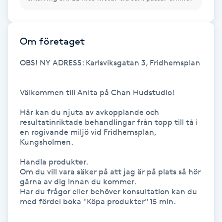
Hot Stone Massage
Hot yoga
Om företaget
Hudföryngring
OBS! NY ADRESS: Karlsviksgatan 3, Fridhemsplan 

Huduppstramning
Välkommen till Anita på Chan Hudstudio!

Här kan du njuta av avkopplande och 
Hudvård
resultatinriktade behandlingar från topp till tå i 
en rogivande miljö vid Fridhemsplan, 
Kungsholmen.

Hyaluronsyra
Handla produkter. 

Om du vill vara säker på att jag är på plats så hör 
Hyperhidros
gärna av dig innan du kommer.

Har du frågor eller behöver konsultation kan du 
Hypnos
med fördel boka "Köpa produkter" 15 min.
