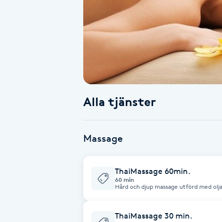
Alternativmedicin
Andningsmassage
Ansiktslyft utan kirurgi
Aromamassage
Alla tjänster
Ashtanga Yoga
Massage
Ayurveda
ThaiMassage 60min.
Ayurvedisk Massage
60 min
Hård och djup massage utförd med olja
Ansiktsbehandling djuprengörande
ThaiMassage 30 min.
B