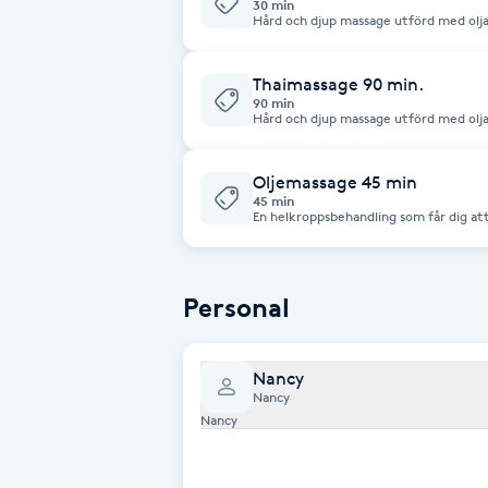
30 min
Hård och djup massage utförd med olja
Babylights
Thaimassage 90 min.
90 min
Balayage
Hård och djup massage utförd med olja
Bambumassage
Oljemassage 45 min
45 min
En helkroppsbehandling som får dig att
Barber
används härlig aromatisk olja och både 
känna dig utvilad och för att förbättra 
Barnklippning
Personal
BIAB
Nancy
Nancy
Blowout
Nancy
Bottenfärg