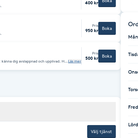
Boka
400 kr
.
Ord
Pris
Boka
950 kr
.
Mån
Pris
Tisd
Boka
500 kr
 känna dig avslappnad och upplivad. Här
Läs mer
kropp och själ stimuleras för att du ska
din hälsa.
Ons
Tor
Fre
Lör
Välj tjänst