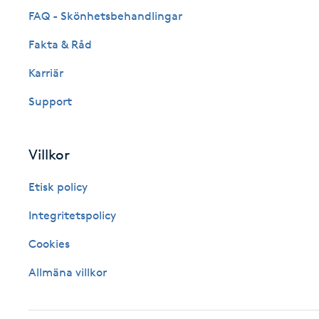
FAQ - Skönhetsbehandlingar
Fotsvamp
Fakta & Råd
Fotvård
Karriär
Fransar
Support
Fransborttagning
Villkor
Fransfärgning
Etisk policy
Integritetspolicy
Fransförlängning
Cookies
Fransförlängning Megavolym
Allmäna villkor
Fransförlängning Volym