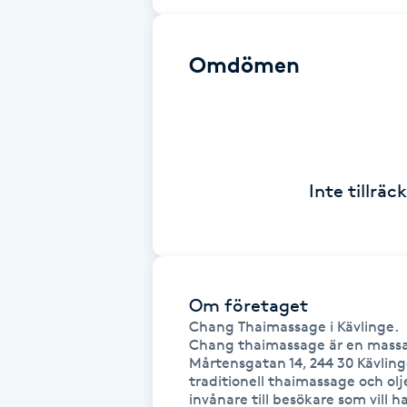
Brynformning
Omdömen
Brynfärgning
Brynplockning
Inte tillrä
Bröllopsuppsättning
C
Celluliter
Om företaget
Coachning
Chang Thaimassage i Kävlinge.

Chang thaimassage är en massag
Mårtensgatan 14, 244 30 Kävlinge.
Color correction
traditionell thaimassage och olj
invånare till besökare som vill h