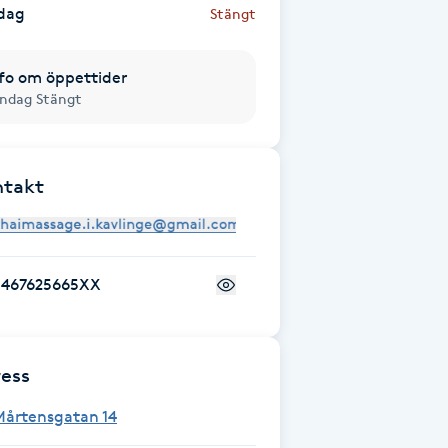
dag
Stängt
fo om öppettider
ndag Stängt
ntakt
+467625665XX
ess
Mårtensgatan 14