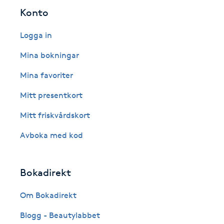
Eyeliner-tatuering
Konto
F
Logga in
Face framing
Mina bokningar
Faceliftmassage
Mina favoriter
Mitt presentkort
Fet hårbotten
Mitt friskvårdskort
Fettreducering
Avboka med kod
Fibromassage
Bokadirekt
Fillers
Om Bokadirekt
Fotmassage
Blogg - Beautylabbet