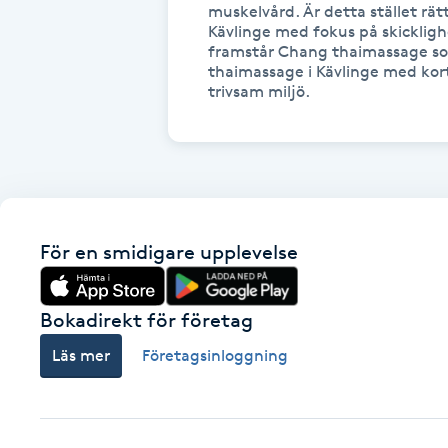
Cryoterapi
muskelvård. Är detta stället rät
Kävlinge med fokus på skicklig
D
framstår Chang thaimassage som 
thaimassage i Kävlinge med kort 
Damklippning
trivsam miljö.
Dermapen
Diamantslipning
E
För en smidigare upplevelse
Enzympeeling
Bokadirekt för företag
Extensions
Läs mer
Företagsinloggning
Extensions borttagning