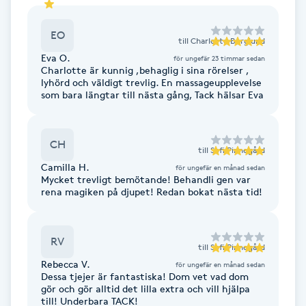
Fotsvamp
EO
till
Charlotte Berglund
Fotvård
Eva O.
för ungefär 23 timmar sedan
Charlotte är kunnig ,behaglig i sina rörelser ,
lyhörd och väldigt trevlig. En massageupplevelse
Fransar
som bara längtar till nästa gång, Tack hälsar Eva
Fransborttagning
CH
till
Sofi Pinnegård
Fransfärgning
Camilla H.
för ungefär en månad sedan
Mycket trevligt bemötande! Behandli gen var
rena magiken på djupet! Redan bokat nästa tid!
Fransförlängning
RV
Fransförlängning Megavolym
till
Sofi Pinnegård
Rebecca V.
för ungefär en månad sedan
Dessa tjejer är fantastiska! Dom vet vad dom
Fransförlängning Volym
gör och gör alltid det lilla extra och vill hjälpa
till! Underbara TACK!