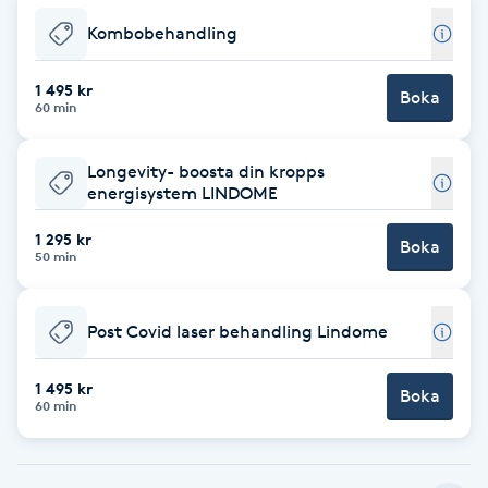
Kombobehandling
Brynformning
1 495 kr
Boka
Brynfärgning
60 min
Brynplockning
Longevity- boosta din kropps
energisystem LINDOME
Bröllopsuppsättning
1 295 kr
Boka
C
50 min
Celluliter
Post Covid laser behandling Lindome
Coachning
1 495 kr
Boka
60 min
Color correction