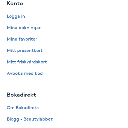
Konto
Hårborttagning
Logga in
Hårbottenbehandling
Mina bokningar
Hårförlängning
Mina favoriter
Mitt presentkort
Hårvård
Mitt friskvårdskort
Hälsa
Avboka med kod
Hälsprickor
I
Bokadirekt
Idrottsmassage
Om Bokadirekt
Blogg - Beautylabbet
IPL