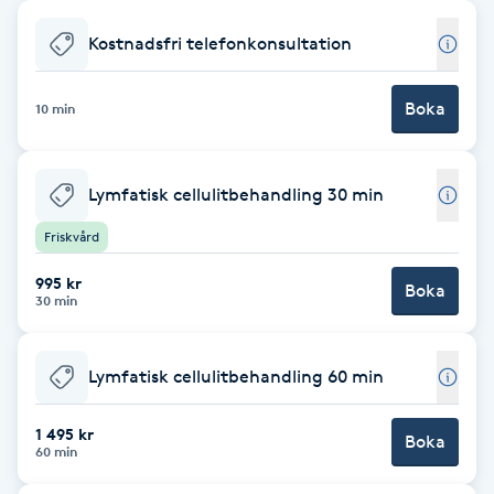
Babylights
Kostnadsfri telefonkonsultation
Balayage
Boka
10 min
Bambumassage
Lymfatisk cellulitbehandling 30 min
Barber
Friskvård
995 kr
Barnklippning
Boka
30 min
BIAB
Lymfatisk cellulitbehandling 60 min
Blowout
1 495 kr
Boka
60 min
Bottenfärg