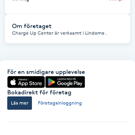
Hot Stone Massage
Hot yoga
Om företaget
Charge Up Center är verksamt i Lindome .
Hudföryngring
Huduppstramning
För en smidigare upplevelse
Hudvård
Hyaluronsyra
Bokadirekt för företag
Läs mer
Företagsinloggning
Hyperhidros
Hypnos