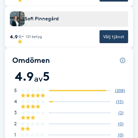
F
Sofi Pinnegård
Face framing
4.9
Välj tjänst
121
betyg
Faceliftmassage
Fet hårbotten
Omdömen
4.9
5
Fettreducering
av
5
(
208
)
Fibromassage
4
(
15
)
Fillers
3
(
2
)
2
(
0
)
Fotmassage
1
(
0
)