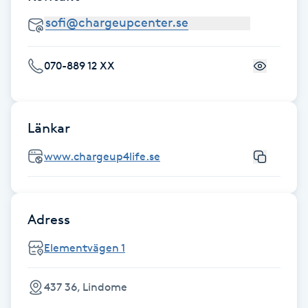
Föning
G
070-889 12 XX
Gel naglar
Gelenaglar
Länkar
Gellack
www.chargeup4life.se
Gellack med förstärkning
Adress
Gravidmassage
Elementvägen 1
Gravidyoga
437 36, Lindome
Gruppträning