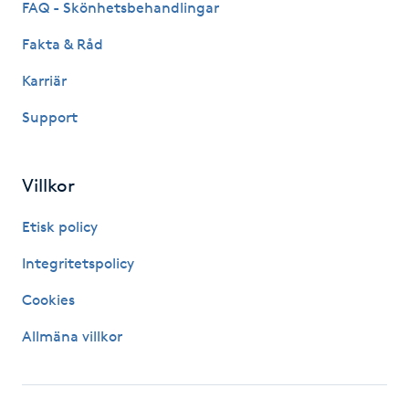
FAQ - Skönhetsbehandlingar
IPL hårborttagning
Fakta & Råd
Karriär
IR-massage
J
Support
Japansk massage
Villkor
K
Etisk policy
K18
Integritetspolicy
Katun fransar
Cookies
Kemisk peeling
Allmäna villkor
Keratinbehandling