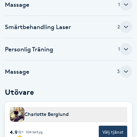
Cryoterapi
Massage
1
D
Damklippning
Smärtbehandling Laser
2
Dermapen
Personlig Träning
1
Diamantslipning
E
Massage
3
Enzympeeling
Utövare
Extensions
Charlotte Berglund
Extensions borttagning
4.9
Välj tjänst
104
betyg
Eyeliner-tatuering