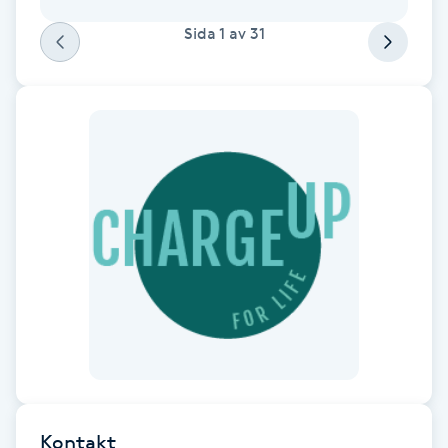
Fransk manikyr
Sida
1
av
31
Fransrengöring
Frekvensterapi
Friskvård
Friskvårdsmassage
Frisör
Funktionsanalys
Färgning
Kontakt