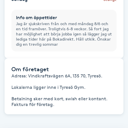
Fransk manikyr
Info om öppettider
Fransrengöring
Jag är sjukskriven från och med måndag 8/6 och
en tid framöver. Troligtvis 6-8 veckor. Så fort jag
har möjlighet att börja jobba igen så lägger jag ut
Frekvensterapi
lediga tider här på Bokadirekt. Håll utkik. Önskar
dig en trevlig sommar
Friskvård
Om företaget
Friskvårdsmassage
Adress: Vindkraftsvägen 6A, 135 70, Tyresö. 

Frisör
Lokalerna ligger inne i Tyresö Gym.

Betalning sker med kort, swish eller kontant. 

Funktionsanalys
Färgning