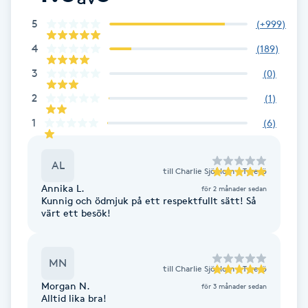
5
(
+999
)
Brynformning
4
(
189
)
Brynfärgning
3
(
0
)
2
(
1
)
Brynplockning
1
(
6
)
Bröllopsuppsättning
C
AL
till
Charlie Sjöblom - Tyresö
Annika L.
för 2 månader sedan
Celluliter
Kunnig och ödmjuk på ett respektfullt sätt! Så
värt ett besök!
Coachning
MN
till
Charlie Sjöblom - Tyresö
Color correction
Morgan N.
för 3 månader sedan
Alltid lika bra!