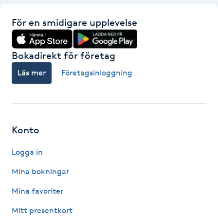
Föning
För en smidigare upplevelse
G
Gel naglar
Bokadirekt för företag
Läs mer
Företagsinloggning
Gelenaglar
Gellack
Konto
Gellack med förstärkning
Logga in
Gravidmassage
Mina bokningar
Gravidyoga
Mina favoriter
Mitt presentkort
Gruppträning