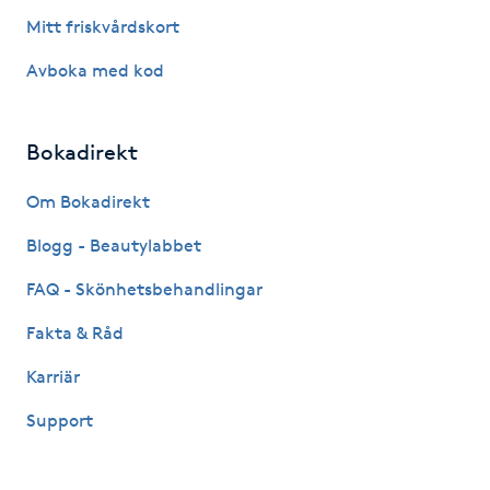
Mitt friskvårdskort
Gua Sha-massage
Avboka med kod
H
Hatha Yoga
Bokadirekt
Headspa
Om Bokadirekt
Blogg - Beautylabbet
Healing
FAQ - Skönhetsbehandlingar
Herrklippning
Fakta & Råd
Karriär
HIFU
Support
Hollywood Peel