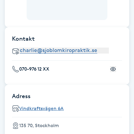
F
Face framing
Kontakt
Faceliftmassage
Fet hårbotten
070-976 12 XX
Fettreducering
Fibromassage
Adress
Fillers
Vindkraftsvägen 6A
Fotmassage
135 70, Stockholm