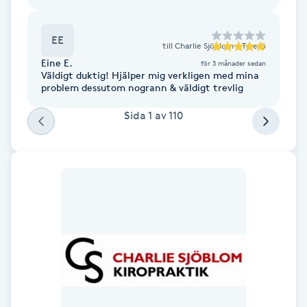
Cryoterapi
D
EE
till
Charlie Sjöblom - Tyresö
Damklippning
Eine E.
för 3 månader sedan
Väldigt duktig! Hjälper mig verkligen med mina
problem dessutom nogrann & väldigt trevlig
Dermapen
Sida
1
av
110
Diamantslipning
E
Enzympeeling
Extensions
Extensions borttagning
Eyeliner-tatuering