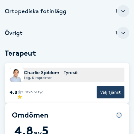
Ortopediska fotinlägg
Babylights
1
Balayage
Övrigt
1
Bambumassage
Terapeut
Barber
Charlie Sjöblom - Tyresö
Barnklippning
Leg. Kiropraktor
4.8
Välj tjänst
1196
betyg
BIAB
Blowout
Omdömen
4.8
5
Bottenfärg
av