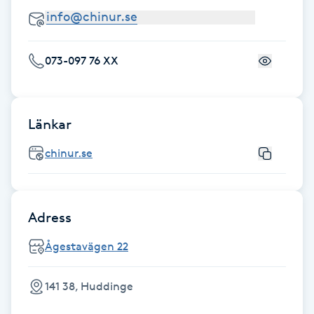
Fransk manikyr
Fransrengöring
073-097 76 XX
Frekvensterapi
Länkar
Friskvård
chinur.se
Friskvårdsmassage
Frisör
Adress
Ågestavägen 22
Funktionsanalys
141 38, Huddinge
Färgning