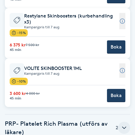
Brynformning
Restylane Skinboosters (kurbehandling
x3)
Kampanjpris till 7 aug
Brynfärgning
-15%
Brynplockning
6 375 kr
7 500 kr
Boka
45 min
Bröllopsuppsättning
VOLITE SKINBOOSTER 1ML
C
Kampanjpris till 7 aug
-10%
Celluliter
3 600 kr
4 000 kr
Boka
45 min
Coachning
Color correction
PRP- Platelet Rich Plasma (utförs av
2
läkare)