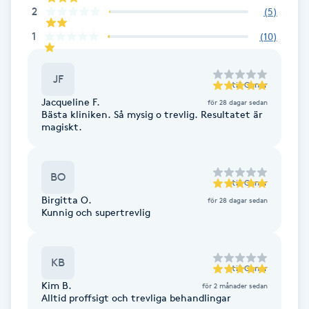
2
(
5
)
F
1
(
10
)
Face framing
JF
till
Chnor
Faceliftmassage
Jacqueline F.
för 28 dagar sedan
Bästa kliniken. Så mysig o trevlig. Resultatet är
magiskt.
Fet hårbotten
Fettreducering
BO
till
Chnor
Birgitta O.
för 28 dagar sedan
Fibromassage
Kunnig och supertrevlig
Fillers
KB
till
Chnor
Fotmassage
Kim B.
för 2 månader sedan
Alltid proffsigt och trevliga behandlingar