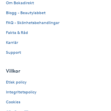
Om Bokadirekt
IPL hårborttagning
Blogg - Beautylabbet
FAQ - Skönhetsbehandlingar
IR-massage
J
Fakta & Råd
Karriär
Japansk massage
K
Support
K18
Villkor
Katun fransar
Etisk policy
Kemisk peeling
Integritetspolicy
Cookies
Keratinbehandling