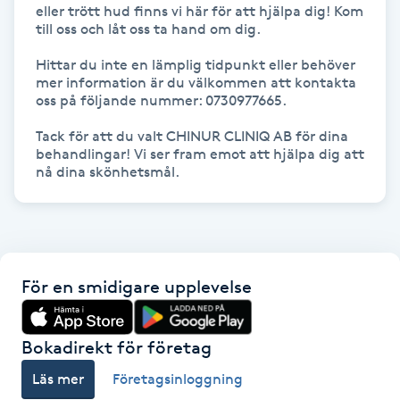
Hot Stone Massage
eller trött hud finns vi här för att hjälpa dig! Kom 
till oss och låt oss ta hand om dig.

Hot yoga
Hittar du inte en lämplig tidpunkt eller behöver 
mer information är du välkommen att kontakta 
oss på följande nummer: 0730977665.

Hudföryngring
Tack för att du valt CHINUR CLINIQ AB för dina 
behandlingar! Vi ser fram emot att hjälpa dig att 
Huduppstramning
nå dina skönhetsmål.
Hudvård
Hyaluronsyra
För en smidigare upplevelse
Hyperhidros
Bokadirekt för företag
Hypnos
Läs mer
Företagsinloggning