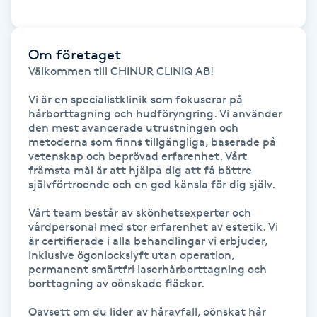
Gua Sha-massage
Om företaget
H
Välkommen till CHINUR CLINIQ AB!

Hatha Yoga
Vi är en specialistklinik som fokuserar på 
hårborttagning och hudföryngring. Vi använder 
Headspa
den mest avancerade utrustningen och 
metoderna som finns tillgängliga, baserade på 
vetenskap och beprövad erfarenhet. Vårt 
Healing
främsta mål är att hjälpa dig att få bättre 
självförtroende och en god känsla för dig själv.

Herrklippning
Vårt team består av skönhetsexperter och 
vårdpersonal med stor erfarenhet av estetik. Vi 
är certifierade i alla behandlingar vi erbjuder, 
HIFU
inklusive ögonlockslyft utan operation, 
permanent smärtfri laserhårborttagning och 
borttagning av oönskade fläckar.

Hollywood Peel
Oavsett om du lider av håravfall, oönskat hår 