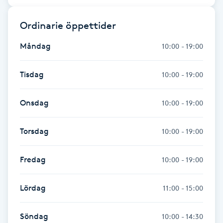
Föning
Ordinarie öppettider
G
Måndag
10:00 - 19:00
Gel naglar
Tisdag
10:00 - 19:00
Gelenaglar
Onsdag
10:00 - 19:00
Gellack
Torsdag
10:00 - 19:00
Gellack med förstärkning
Fredag
10:00 - 19:00
Gravidmassage
Lördag
11:00 - 15:00
Gravidyoga
Söndag
10:00 - 14:30
Gruppträning