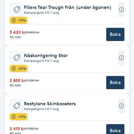
Fillers Tear Trough från (under ögonen)
Babylights
Kampanjpris till 7 aug
-10%
Balayage
3 420 kr
3 800 kr
Boka
35 min
Bambumassage
Näskorrigering Stor
Barber
Kampanjpris till 7 aug
-20%
Barnklippning
2 800 kr
3 500 kr
Boka
45 min
BIAB
Restylane Skinboosters
Kampanjpris till 7 aug
Blowout
-10%
Bottenfärg
2 610 kr
2 900 kr
Boka
45 min