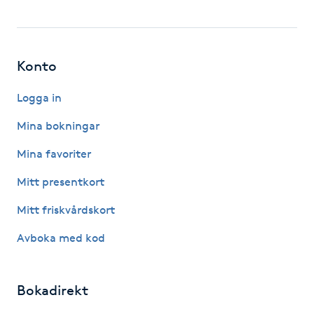
Hårborttagning
Hårbottenbehandling
Konto
Hårförlängning
Logga in
Mina bokningar
Hårvård
Mina favoriter
Hälsa
Mitt presentkort
Hälsprickor
Mitt friskvårdskort
I
Avboka med kod
Idrottsmassage
Bokadirekt
IPL