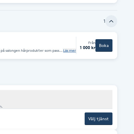
1
Från
Boka
1 000 kr
vi på salongen hårprodukter som passa
Läs mer
t och Afro hår. . Varan behandling
iktig för oss att känna var som
 dig som
ör mer info du är välkommen in
en in.
Välj tjänst