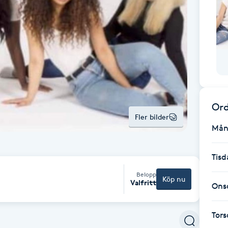
Ord
Fler bilder
Mån
Tisd
Belopp
Köp nu
Valfritt
Ons
Tor