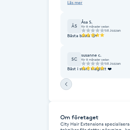
Läs mer
naturlig. Har skandinaviskt hår
Fransk manikyr
och läkemedelsbehandling. Efte
det som en del av mig, det blir 
Åsa S.
Fransrengöring
ÅS
för 8 månader sedan
till
Jozzan
Bästa bästa 🤩♥️
Frekvensterapi
susanne c.
Friskvård
SC
för 8 månader sedan
till
Jozzan
Bäst i stan, magiskt ❤️
Friskvårdsmassage
Frisör
Funktionsanalys
Om företaget
Färgning
City Hair Extensions specialiser
tekniker för detta: påsyning , ke