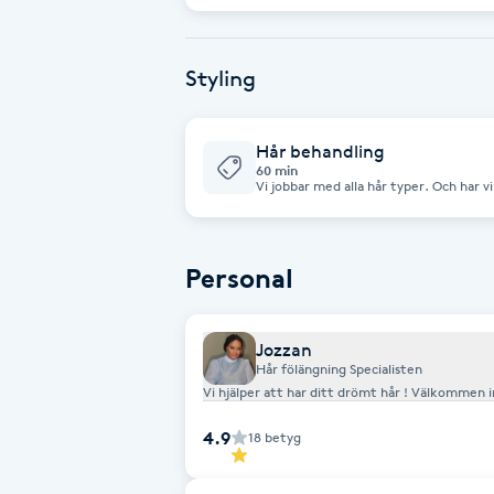
Eyeliner-tatuering
hår ) du kan tar gärna ditt eget och hjälper vi dig att fixa jobbet. Varmt
välkommen.
F
Styling
Face framing
Hår behandling
Faceliftmassage
60 min
Vi jobbar med alla hår typer. Och har 
bra med allt hår . Färgat, skadad , tun
Fet hårbotten
produkter är tillvärkar i Sverige. Det v
innehåll produkterna . För dig som har Afro hår eller mix hår har vi en bra
behandling som tar fram ditt värker lökigt Afro hår . Vi ge råd för
har svart att hantera själv eran hår.F
Personal
Fettreducering
Fibromassage
Jozzan
Hår fölängning Specialisten
Vi hjälper att har ditt drömt hår ! Välkomm
Fillers
4.9
18
betyg
Fotmassage