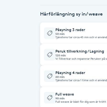
Babylights
Hårförlängning sy in/ weave
Balayage
Påsyning 3 rader
50 min
Bambumassage
Tjänstens tar circa 45 mn och vi använd
har fylligare, långt, och naturligt passa bra. Vi har nästan alla färge
struktur på salongen. Vi sy in och du k
frisyren efter 2 eller max 3 månader. 
Barber
att använda samma löshår under 2 år el
Peruk tillverkning / Lagning
med längden. Varmt välkommen.
120 min
Vi Tillverkar och reparerar Peruker på 
Barnklippning
Påsyning 4 rader
60 min
BIAB
Tjänstens tar circa 1 time och vi använd
har fylligare, långt, och naturligt passa bra. Vi har nästan alla färge
struktur på salongen. Vi sy in och du k
frisyren efter 2 eller max 3 månader. 
Blowout
att använda samma löshår under 2 år el
Full weave
med längden. Varmt välkommen.
90 min
Full weave är bäst för dig som är trött a
Bottenfärg
lång, naturligt hår . Passa också bra för