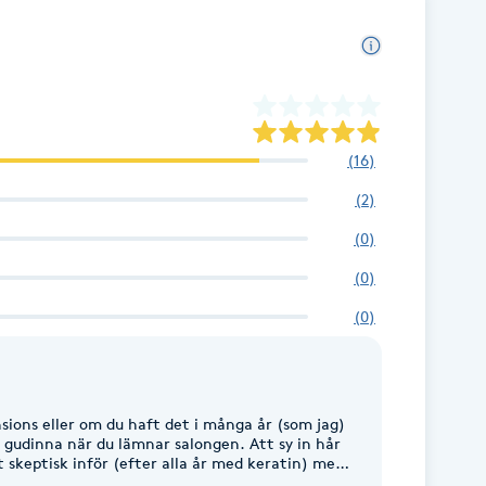
(
16
)
(
2
)
(
0
)
(
0
)
(
0
)
aft det i många år (som jag)
gudinna när du lämnar salongen. Att sy in hår
it skeptisk inför (efter alla år med keratin) men
 kan jag säga att jag aldrig känt mig mer