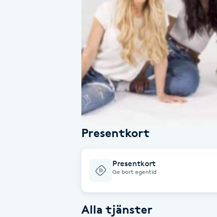
Alternativmedicin
Andningsmassage
Ansiktslyft utan kirurgi
Aromamassage
Ashtanga Yoga
Presentkort
Ayurveda
Presentkort
Ayurvedisk Massage
Ge bort egentid
Ansiktsbehandling djuprengörande
Alla tjänster
B