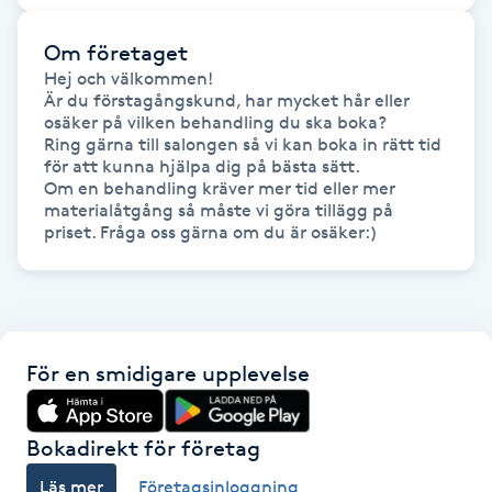
Gua Sha-massage
Om företaget
Hej och välkommen!

H
Är du förstagångskund, har mycket hår eller 
osäker på vilken behandling du ska boka?

Hatha Yoga
Ring gärna till salongen så vi kan boka in rätt tid 
för att kunna hjälpa dig på bästa sätt. 

Om en behandling kräver mer tid eller mer 
Headspa
materialåtgång så måste vi göra tillägg på 
priset. Fråga oss gärna om du är osäker:)
Healing
Herrklippning
För en smidigare upplevelse
HIFU
Hollywood Peel
Bokadirekt för företag
Läs mer
Företagsinloggning