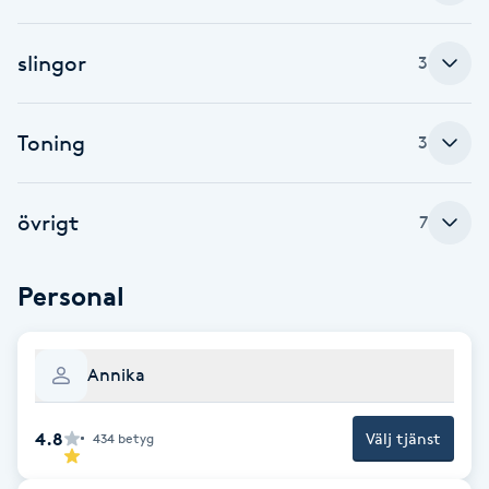
Brynformning
slingor
3
Brynfärgning
Toning
3
Brynplockning
övrigt
7
Bröllopsuppsättning
C
Personal
Celluliter
Coachning
Annika
Color correction
4.8
Välj tjänst
434
betyg