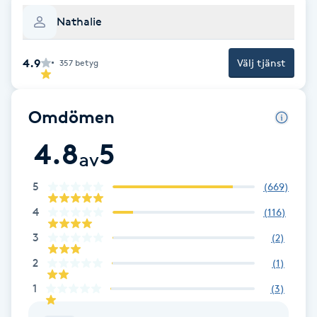
Cryoterapi
Nathalie
D
Damklippning
4.9
Välj tjänst
357
betyg
Dermapen
Omdömen
Diamantslipning
4.8
5
av
E
5
(
669
)
Enzympeeling
4
(
116
)
Extensions
3
(
2
)
2
(
1
)
Extensions borttagning
1
(
3
)
Eyeliner-tatuering