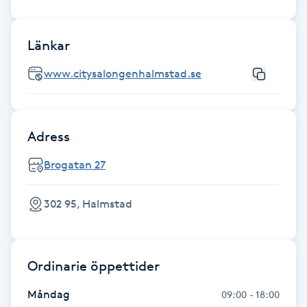
Fransk manikyr
Länkar
Fransrengöring
www.citysalongenhalmstad.se
Frekvensterapi
Friskvård
Adress
Brogatan 27
Friskvårdsmassage
302 95, Halmstad
Frisör
Funktionsanalys
Ordinarie öppettider
Färgning
Måndag
09:00 - 18:00