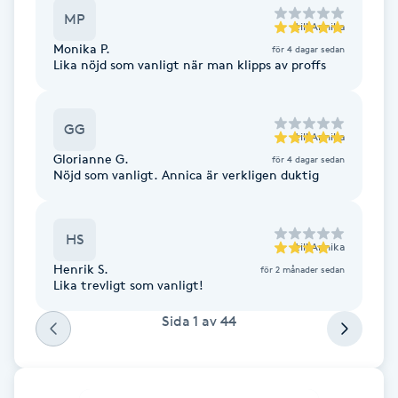
MP
F
till
Annika
Monika P.
för 4 dagar sedan
Lika nöjd som vanligt när man klipps av proffs
Face framing
Faceliftmassage
GG
till
Annika
Glorianne G.
för 4 dagar sedan
Fet hårbotten
Nöjd som vanligt. Annica är verkligen duktig
Fettreducering
HS
till
Annika
Fibromassage
Henrik S.
för 2 månader sedan
Lika trevligt som vanligt!
Fillers
Sida
1
av
44
Fotmassage