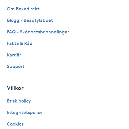
Hårborttagning
Om Bokadirekt
Hårbottenbehandling
Blogg - Beautylabbet
FAQ - Skönhetsbehandlingar
Hårförlängning
Fakta & Råd
Hårvård
Karriär
Support
Hälsa
Hälsprickor
Villkor
I
Etisk policy
Idrottsmassage
Integritetspolicy
IPL
Cookies