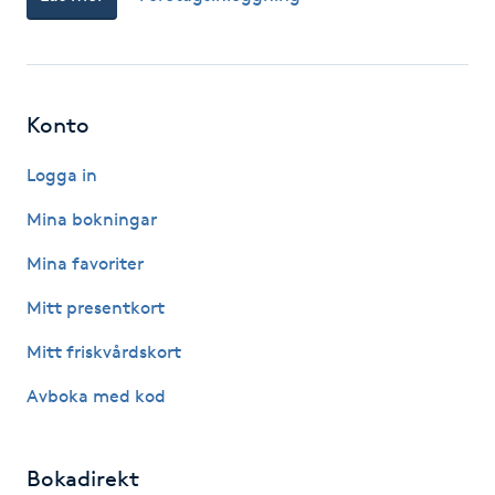
Hot Stone Massage
Hot yoga
Konto
Hudföryngring
Logga in
Huduppstramning
Mina bokningar
Hudvård
Mina favoriter
Mitt presentkort
Hyaluronsyra
Mitt friskvårdskort
Hyperhidros
Avboka med kod
Hypnos
Bokadirekt