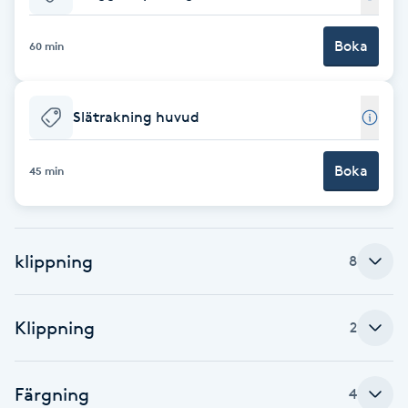
Babylights
Boka
60 min
Balayage
Slätrakning huvud
Bambumassage
Boka
45 min
Barber
Barnklippning
klippning
8
BIAB
Klippning
2
Blowout
Bottenfärg
Färgning
4