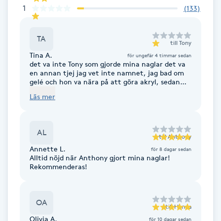
1
(
133
)
Föning
G
TA
till
Tony
Gel naglar
Tina A.
för ungefär 4 timmar sedan
det va inte Tony som gjorde mina naglar det va
en annan tjej jag vet inte namnet, jag bad om
Gelenaglar
gelé och hon va nära på att göra akryl, sedan
visa jag en design och resultatet va inte alls likt
Läs mer
som på bilden det va väldigt mycket slarv med
Gellack
applikation och designen samt att det va satt
fast ludd i gelé och hon tog inte ens bort utan
fortsatte. Formen skulle vara almond men det
Gellack med förstärkning
AL
ser bara runt ut. Alla mina andra besök har jag
till
Anthony
varit nöjd hos Tony eller Anthony men inte hos
Annette L.
för 8 dagar sedan
den enstaka tjejen. Hade uppskattat om jag vill
Alltid nöjd när Anthony gjort mina naglar!
Gravidmassage
personen jag boka hos nästa gång
Rekommenderas!
Gravidyoga
OA
till
Hanna
Gruppträning
Olivia A.
för 10 dagar sedan