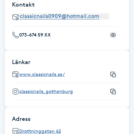
Hot Stone Massage
Kontakt
Hot yoga
073-674 59 XX
Hudföryngring
Huduppstramning
Länkar
Hudvård
www.classicnails.se/
Hyaluronsyra
classicnails_gothenburg
Hyperhidros
Adress
Hypnos
Drottninggatan 62