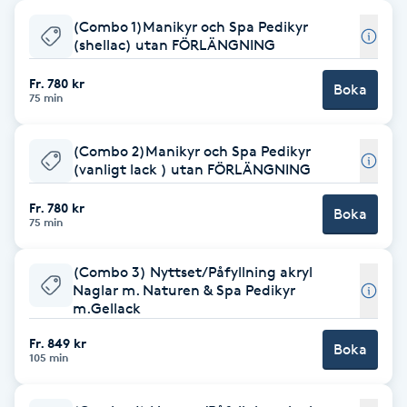
(Combo 1)Manikyr och Spa Pedikyr
Babylights
(shellac) utan FÖRLÄNGNING
Balayage
Fr. 780 kr
Boka
75 min
Bambumassage
(Combo 2)Manikyr och Spa Pedikyr
(vanligt lack ) utan FÖRLÄNGNING
Barber
Fr. 780 kr
Boka
75 min
Barnklippning
(Combo 3) Nyttset/Påfyllning akryl
BIAB
Naglar m. Naturen & Spa Pedikyr
m.Gellack
Blowout
Fr. 849 kr
Boka
105 min
Bottenfärg