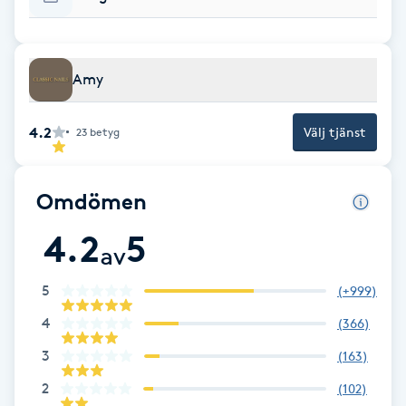
Fransk manikyr
Fransrengöring
Amy
Frekvensterapi
4.2
Välj tjänst
23
betyg
Friskvård
Omdömen
Friskvårdsmassage
4.2
5
av
Frisör
5
(
+999
)
Funktionsanalys
4
(
366
)
3
(
163
)
Färgning
2
(
102
)