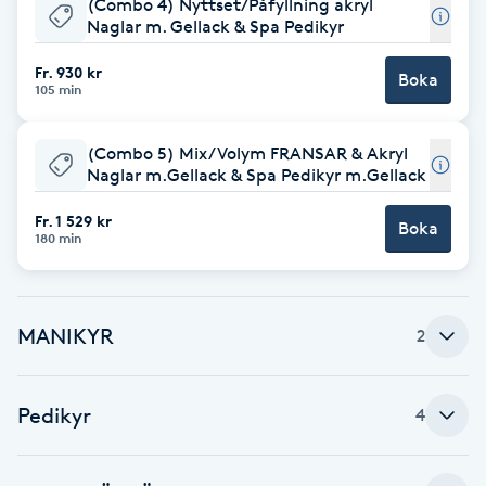
(Combo 4) Nyttset/Påfyllning akryl
Naglar m. Gellack & Spa Pedikyr
Brynformning
Fr. 930 kr
Boka
105 min
Brynfärgning
(Combo 5) Mix/Volym FRANSAR & Akryl
Brynplockning
Naglar m.Gellack & Spa Pedikyr m.Gellack
Bröllopsuppsättning
Fr. 1 529 kr
Boka
180 min
C
Celluliter
MANIKYR
2
Coachning
Pedikyr
4
Color correction