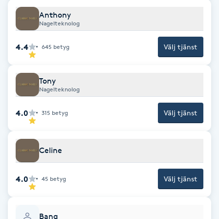
Fotsvamp
Anthony
Nagelteknolog
Fotvård
4.4
Välj tjänst
645
betyg
Fransar
Tony
Nagelteknolog
Fransborttagning
4.0
Välj tjänst
315
betyg
Fransfärgning
Fransförlängning
Celine
Fransförlängning Megavolym
4.0
Välj tjänst
45
betyg
Fransförlängning Volym
Bang