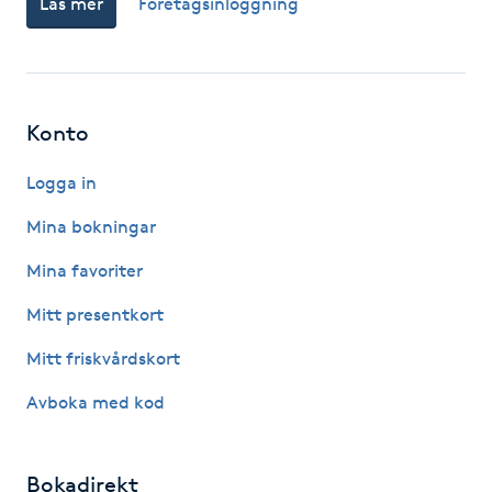
Läs mer
Företagsinloggning
Kosmetisk tatuering
Kostrådgivning
Konto
Kroppsinpackning
Logga in
Kroppspeeling
Mina bokningar
Mina favoriter
Käkledsbehandling
Mitt presentkort
Kärlbehandling
Mitt friskvårdskort
L
Avboka med kod
Laserbehandling
Bokadirekt
Lashlift Keratin