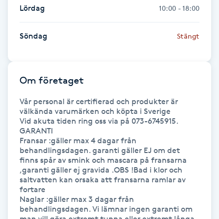
Lördag
10:00 - 18:00
IPL hårborttagning
Söndag
Stängt
IR-massage
J
Om företaget
Japansk massage
K
Vår personal är certifierad och produkter är 
välkända varumärken och köpta i Sverige 

Vid akuta tiden ring oss via på 073-6745915.

K18
GARANTI 

Fransar :gäller max 4 dagar från 
behandlingsdagen. garanti gäller EJ om det 
Katun fransar
finns spår av smink och mascara på fransarna 
,garanti gäller ej gravida .OBS !Bad i klor och 
Kemisk peeling
saltvatten kan orsaka att fransarna ramlar av 
fortare

Naglar :gäller max 3 dagar från 
Keratinbehandling
behandlingsdagen. Vi lämnar ingen garanti om 
man vill göra extremt tunna eller extremt långa 