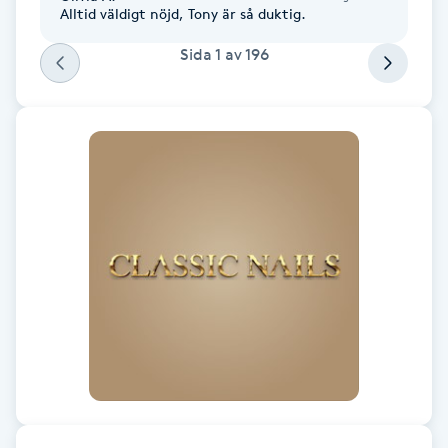
Alltid väldigt nöjd, Tony är så duktig.
Gua Sha-massage
Sida
1
av
196
H
Hatha Yoga
Headspa
Healing
Herrklippning
HIFU
Hollywood Peel