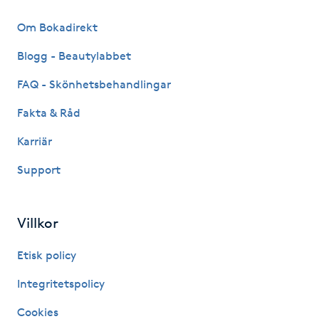
Om Bokadirekt
LED-ljusterapi
Blogg - Beautylabbet
Liktornar
FAQ - Skönhetsbehandlingar
Fakta & Råd
LPG
Karriär
LPG-behandling
Support
LPG-massage
Villkor
Luggklippning
Etisk policy
Lymfmassage
Integritetspolicy
Cookies
Läpptatuering