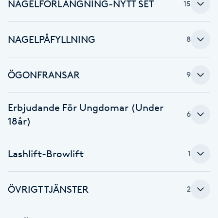
Cryoterapi
NAGELFÖRLÄNGNING-NYTT SET
15
D
NAGELPÅFYLLNING
8
Damklippning
Dermapen
ÖGONFRANSAR
9
Diamantslipning
Erbjudande För Ungdomar (Under
E
6
18år)
Enzympeeling
Lashlift-Browlift
1
Extensions
ÖVRIGT TJÄNSTER
Extensions borttagning
2
Eyeliner-tatuering