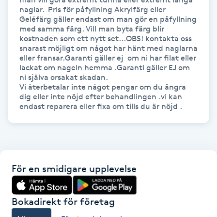
naglar.  Pris för påfyllning Akrylfärg eller 
Kinesiologi
Geléfärg gäller endast om man gör en påfyllning 
med samma färg. Vill man byta färg blir 
kostnaden som ett nytt set...OBS! kontakta oss 
Kinesisk medicin
snarast möjligt om något har hänt med naglarna 
eller fransar.Garanti gäller ej  om ni har filat eller 
lackat om nageln hemma .Garanti gäller EJ om 
Kiropraktik
ni själva orsakat skadan.

Vi återbetalar inte något pengar om du ångra 
Klangmassage
dig eller inte nöjd efter behandlingen .vi kan 
endast reparera eller fixa om tills du är nöjd .
Klippning
Klippning & Slingor
För en smidigare upplevelse
Klippning ungdom
Bokadirekt för företag
Koppningsmassage