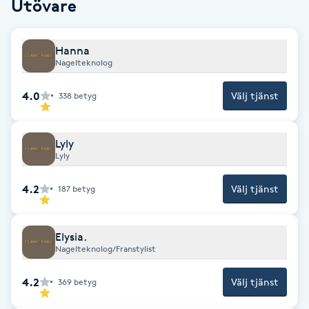
Utövare
F
Hanna
Face framing
Nagelteknolog
Faceliftmassage
4.0
Välj tjänst
338
betyg
Fet hårbotten
Lyly
Lyly
Fettreducering
4.2
Välj tjänst
187
betyg
Fibromassage
Elysia.
Fillers
Nagelteknolog/Franstylist
4.2
Välj tjänst
369
betyg
Fotmassage