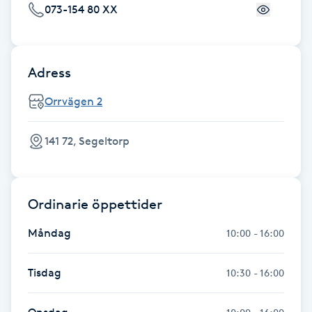
073-154 80 XX
Fransk manikyr
Fransrengöring
Adress
Frekvensterapi
Orrvägen 2
Friskvård
141 72, Segeltorp
Friskvårdsmassage
Ordinarie öppettider
Frisör
Måndag
10:00 - 16:00
Funktionsanalys
Tisdag
10:30 - 16:00
Färgning