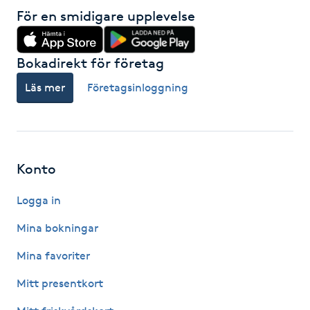
För en smidigare upplevelse
Gua Sha-massage
H
Bokadirekt för företag
Hatha Yoga
Läs mer
Företagsinloggning
Headspa
Healing
Konto
Logga in
Herrklippning
Mina bokningar
HIFU
Mina favoriter
Hollywood Peel
Mitt presentkort