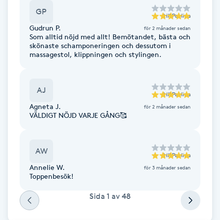
GP
F
till
Paulina
Gudrun P.
för 2 månader sedan
Som alltid nöjd med allt! Bemötandet, bästa och
Face framing
skönaste schamponeringen och dessutom i
massagestol, klippningen och stylingen.
Faceliftmassage
AJ
Fet hårbotten
till
Paulina
Agneta J.
för 2 månader sedan
VÄLDIGT NÖJD VARJE GÅNG🥰
Fettreducering
Fibromassage
AW
till
Paulina
Annelie W.
för 3 månader sedan
Fillers
Toppenbesök!
Sida
1
av
48
Fotmassage