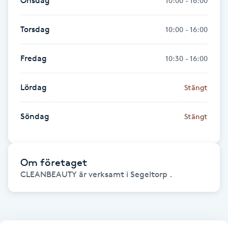
Onsdag
10:00 - 16:00
Föning
G
Torsdag
10:00 - 16:00
Gel naglar
Fredag
10:30 - 16:00
Gelenaglar
Lördag
Stängt
Gellack
Söndag
Stängt
Gellack med förstärkning
Om företaget
Gravidmassage
CLEANBEAUTY är verksamt i Segeltorp .
Gravidyoga
Gruppträning