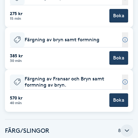
Babylights
275 kr
Boka
15 min
Balayage
Färgning av bryn samt formning
Bambumassage
385 kr
Boka
30 min
Barber
Färgning av Fransar och Bryn samt
Barnklippning
formning av bryn.
BIAB
570 kr
Boka
40 min
Blowout
FÄRG/SLINGOR
8
Bottenfärg