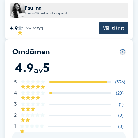
Cryoterapi
Paulina
D
Frisör/Skönhetsterapeut
Damklippning
4.9
Välj tjänst
357
betyg
Dermapen
Omdömen
Diamantslipning
4.9
5
av
E
5
(
336
)
Enzympeeling
4
(
20
)
Extensions
3
(
1
)
2
(
0
)
Extensions borttagning
1
(
0
)
Eyeliner-tatuering