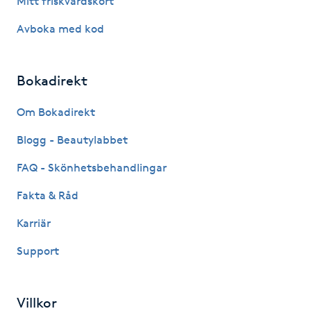
Mitt friskvårdskort
Hot Stone Massage
Avboka med kod
Hot yoga
Bokadirekt
Hudföryngring
Om Bokadirekt
Huduppstramning
Blogg - Beautylabbet
Hudvård
FAQ - Skönhetsbehandlingar
Fakta & Råd
Hyaluronsyra
Karriär
Hyperhidros
Support
Hypnos
Villkor