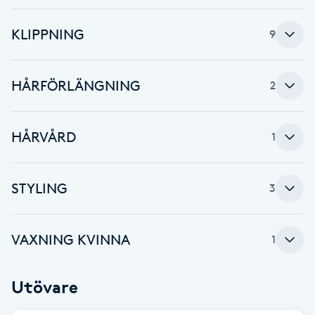
Brynformning
KLIPPNING
9
Brynfärgning
HÅRFÖRLÄNGNING
2
Brynplockning
HÅRVÅRD
1
Bröllopsuppsättning
C
STYLING
3
Celluliter
VAXNING KVINNA
Coachning
1
Color correction
Utövare