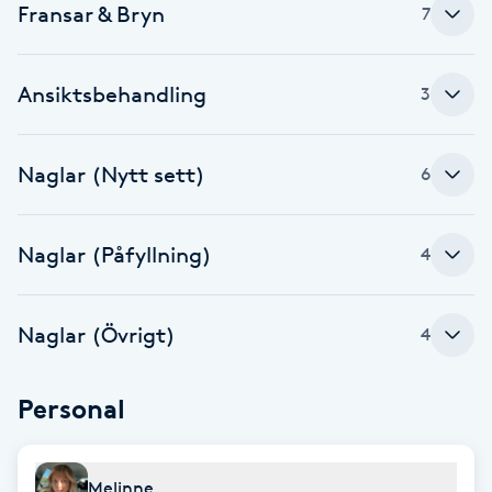
Fransar & Bryn
7
Babylights
Ansiktsbehandling
3
Balayage
Bambumassage
Naglar (Nytt sett)
6
Barber
Naglar (Påfyllning)
4
Barnklippning
Naglar (Övrigt)
4
BIAB
Personal
Blowout
Bottenfärg
Melinne