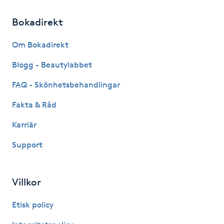
Bokadirekt
Gua Sha-massage
H
Om Bokadirekt
Hatha Yoga
Blogg - Beautylabbet
FAQ - Skönhetsbehandlingar
Headspa
Fakta & Råd
Healing
Karriär
Support
Herrklippning
HIFU
Villkor
Hollywood Peel
Etisk policy