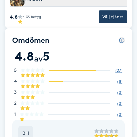
Brynformning
4.8
Välj tjänst
35
betyg
Brynfärgning
Omdömen
Brynplockning
4.8
5
av
Bröllopsuppsättning
5
(
27
)
C
4
(
8
)
Celluliter
3
(
0
)
2
(
0
)
Coachning
1
(
0
)
Color correction
BH
till
Melinne