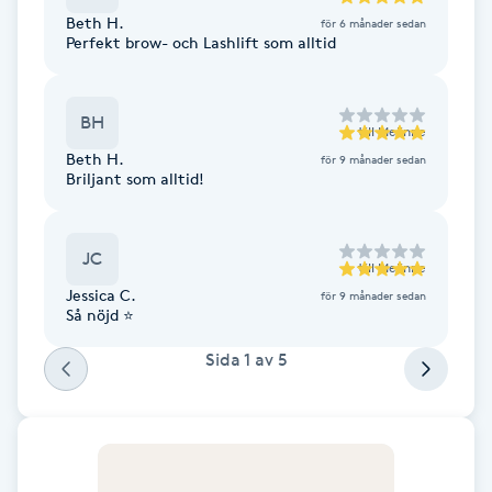
Cryoterapi
Beth H.
för 6 månader sedan
D
Perfekt brow- och Lashlift som alltid
Damklippning
BH
till
Melinne
Dermapen
Beth H.
för 9 månader sedan
Briljant som alltid!
Diamantslipning
E
JC
till
Melinne
Jessica C.
för 9 månader sedan
Enzympeeling
Så nöjd ⭐️
Sida
1
av
5
Extensions
Extensions borttagning
Eyeliner-tatuering