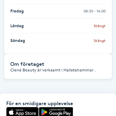
Fransk manikyr
Fredag
08:30 - 16:00
Fransrengöring
Lördag
Stängt
Frekvensterapi
Söndag
Stängt
Friskvård
Friskvårdsmassage
Om företaget
Clené Beauty är verksamt i Hallstahammar .
Frisör
Funktionsanalys
För en smidigare upplevelse
Färgning