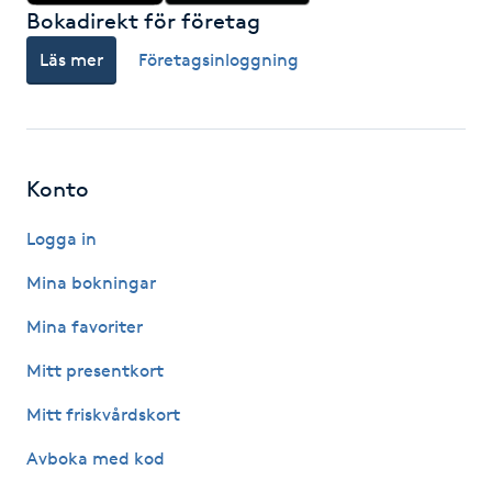
Bokadirekt för företag
Föning
G
Läs mer
Företagsinloggning
Gel naglar
Gelenaglar
Konto
Gellack
Logga in
Mina bokningar
Gellack med förstärkning
Mina favoriter
Gravidmassage
Mitt presentkort
Mitt friskvårdskort
Gravidyoga
Avboka med kod
Gruppträning