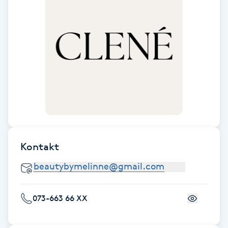
F
Face framing
Faceliftmassage
Fet hårbotten
Fettreducering
Kontakt
Fibromassage
Fillers
073-663 66 XX
Fotmassage