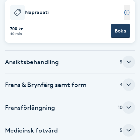
Babylights
Naprapati
Balayage
700 kr
Boka
40 min
Bambumassage
Ansiktsbehandling
5
Barber
Barnklippning
Frans & Brynfärg samt form
4
BIAB
Fransförlängning
10
Blowout
Medicinsk fotvård
5
Bottenfärg