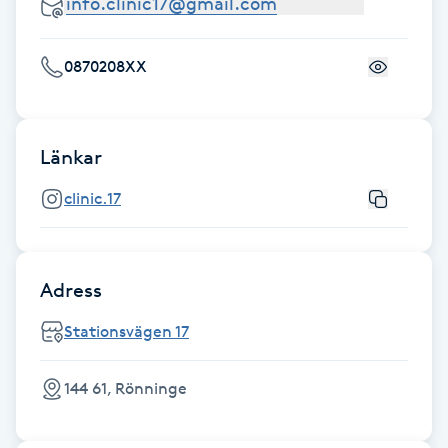
Föning
G
0870208XX
Gel naglar
Länkar
Gelenaglar
clinic.17
Gellack
Gellack med förstärkning
Adress
Gravidmassage
Stationsvägen 17
Gravidyoga
144 61, Rönninge
Gruppträning