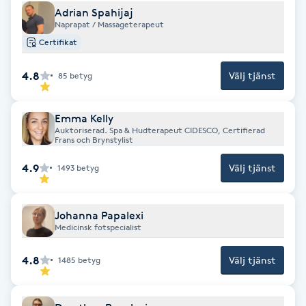
Cryoterapi
Adrian Spahijaj
D
Naprapat / Massageterapeut
Certifikat
Damklippning
4.8
Välj tjänst
85
betyg
Dermapen
Emma Kelly
Auktoriserad. Spa & Hudterapeut CIDESCO, Certifierad
Diamantslipning
Frans och Brynstylist
E
4.9
Välj tjänst
1493
betyg
Enzympeeling
Johanna Papalexi
Extensions
Medicinsk fotspecialist
4.8
Välj tjänst
1485
betyg
Extensions borttagning
Eyeliner-tatuering