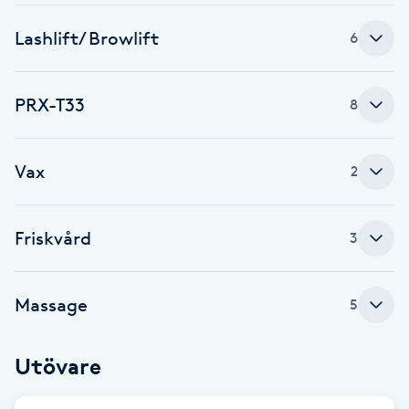
Brynformning
Lashlift/ Browlift
6
Brynfärgning
PRX-T33
8
Brynplockning
Vax
2
Bröllopsuppsättning
C
Friskvård
3
Celluliter
Massage
5
Coachning
Color correction
Utövare