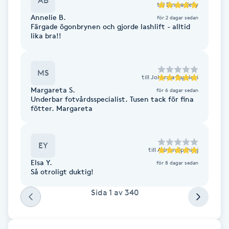
AB
till
Emma Kelly
Fotsvamp
Annelie B.
för 2 dagar sedan
Färgade ögonbrynen och gjorde lashlift - alltid
lika bra!!
Fotvård
Fransar
MS
till
Johanna Papalexi
Margareta S.
för 6 dagar sedan
Fransborttagning
Underbar fotvårdsspecialist. Tusen tack för fina
fötter. Margareta
Fransfärgning
EY
till
Adrian Spahijaj
Fransförlängning
Elsa Y.
för 8 dagar sedan
Så otroligt duktig!
Fransförlängning Megavolym
Sida
1
av
340
Fransförlängning Volym