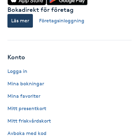
Kinesiologi
Bokadirekt för företag
Läs mer
Företagsinloggning
Kinesisk medicin
Kiropraktik
Konto
Klangmassage
Logga in
Klippning
Mina bokningar
Klippning & Slingor
Mina favoriter
Mitt presentkort
Klippning ungdom
Mitt friskvårdskort
Koppningsmassage
Avboka med kod