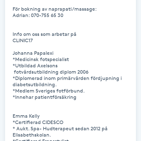
Hot Stone Massage
För bokning av naprapati/massage: 

Adrian: 070-755 65 30

Hot yoga
Info om oss som arbetar på 

Hudföryngring
CLINIC17 

Johanna Papalexi 

Huduppstramning
*Medicinsk fotspecialist 

*Utbildad Axelsons 

 fotvårdsutbildning diplom 2006 

Hudvård
*Diplomerad inom primärvården fördjupning i 
diabetsutbildning.

*Medlem Sveriges fotförbund. 

Hyaluronsyra
*Innehar patientförsäkring 

Hyperhidros
Emma Kelly

*Certifierad CIDESCO 

Hypnos
* Aukt. Spa- Hudterapeut sedan 2012 på 
Elisabethskolan. 
