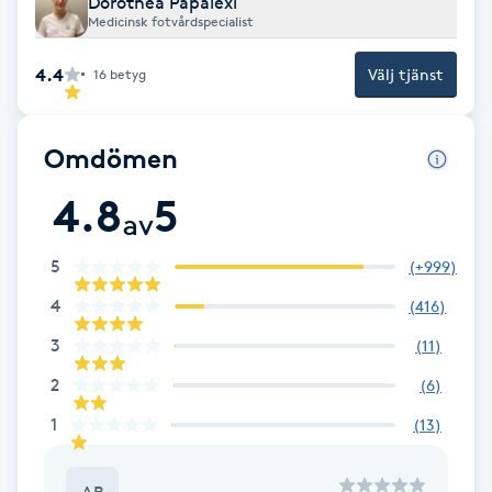
Dorothea Papalexi
Medicinsk fotvårdspecialist
F
4.4
Välj tjänst
16
betyg
Face framing
Faceliftmassage
Omdömen
4.8
5
Fet hårbotten
av
5
(
+999
)
Fettreducering
4
(
416
)
Fibromassage
3
(
11
)
2
(
6
)
Fillers
1
(
13
)
Fotmassage