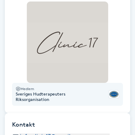
Fransk manikyr
Fransrengöring
Frekvensterapi
Friskvård
Friskvårdsmassage
Medlem
Frisör
Sveriges Hudterapeuters
Riksorganisation
Funktionsanalys
Kontakt
Färgning