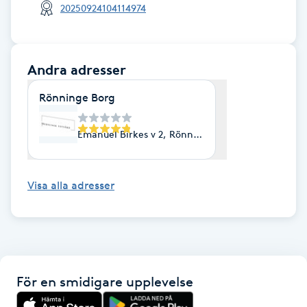
20250924104114974
IPL hårborttagning
IR-massage
Andra adresser
J
Rönninge Borg
Japansk massage
Emanuel Birkes v 2, Rönninge
K
K18
Visa alla adresser
Katun fransar
Kemisk peeling
För en smidigare upplevelse
Keratinbehandling