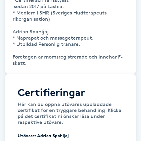
*Certifierad Fransstylist

Hårborttagning
 sedan 2017 på Lashia. 

* Medlem i SHR (Sveriges Hudterapeuts 
rikorganisation) 

Hårbottenbehandling
Adrian Spahijaj

* Naprapat och massageterapeut. 

Hårförlängning
* Utbildad Personlig tränare.

Hårvård
Företagen är momsregistrerade och Innehar F-
skatt.
Hälsa
Certifieringar
Hälsprickor
I
Här kan du öppna utövares uppladdade
certifikat för en tryggare behandling. Klicka
på det certifikat ni önskar läsa under
Idrottsmassage
respektive utövare.
IPL
Utövare
:
Adrian Spahijaj