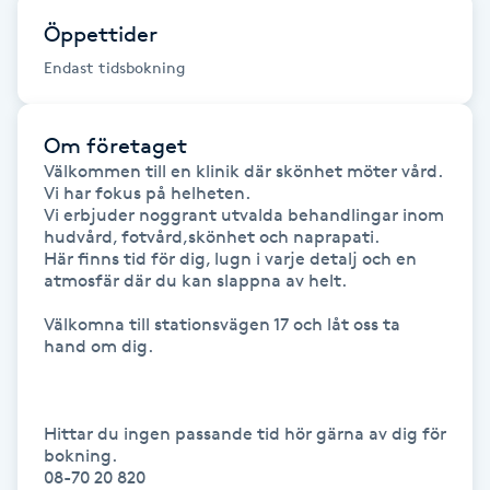
Öppettider
Gua Sha-massage
Endast tidsbokning
H
Hatha Yoga
Om företaget
Välkommen till en klinik där skönhet möter vård.

Vi har fokus på helheten. 

Headspa
Vi erbjuder noggrant utvalda behandlingar inom 
hudvård, fotvård,skönhet och naprapati. 

Healing
Här finns tid för dig, lugn i varje detalj och en 
atmosfär där du kan slappna av helt. 

Herrklippning
Välkomna till stationsvägen 17 och låt oss ta 
hand om dig. 

HIFU
Hittar du ingen passande tid hör gärna av dig för 
Hollywood Peel
bokning. 

08-70 20 820
