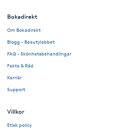
Kosmetisk tatuering
Bokadirekt
Kostrådgivning
Om Bokadirekt
Kroppsinpackning
Blogg - Beautylabbet
FAQ - Skönhetsbehandlingar
Kroppspeeling
Fakta & Råd
Käkledsbehandling
Karriär
Support
Kärlbehandling
L
Villkor
Laserbehandling
Etisk policy
Lashlift Keratin