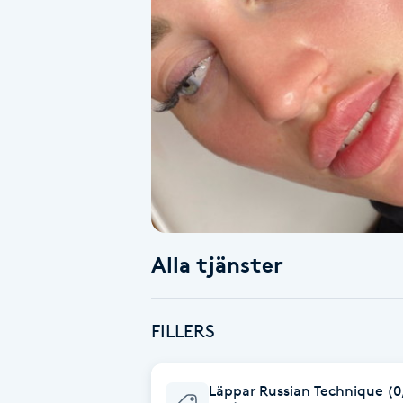
Alternativmedicin
Andningsmassage
Ansiktslyft utan kirurgi
Aromamassage
Ashtanga Yoga
Alla tjänster
Ayurveda
Ayurvedisk Massage
FILLERS
Ansiktsbehandling djuprengörande
Läppar Russian Technique (0
B