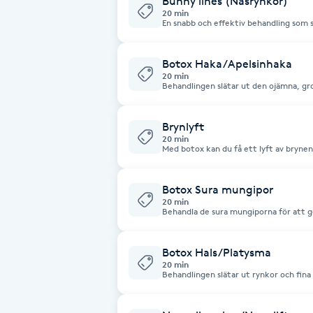
Bunny lines (Näsrynkor)
20 min
Fotsvamp
En snabb och effektiv behandling som sl
kallade “bunny lines”, som uppstår vid
botox mjukas muskelaktiviteten upp, 
avslappnat intryck utan att påverka di
Fotvård
Botox Haka/Apelsinhaka
20 min
Behandlingen slätar ut den ojämna, gr
hakan – ofta kallad “apelsinhaka”.
Fransar
Brynlyft
Fransborttagning
20 min
Med botox kan du få ett lyft av brynen
Fransfärgning
Botox Sura mungipor
20 min
Behandla de sura mungiporna för att g
Fransförlängning
vänligt uttryck.
Botox Hals/Platysma
Fransförlängning Megavolym
20 min
Behandlingen slätar ut rynkor och fina l
mjukare och mer ungdomligt utseend
Fransförlängning Volym