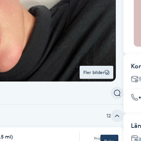
Ko
Fler bilder
12
Län
,5 ml)
i
Pris