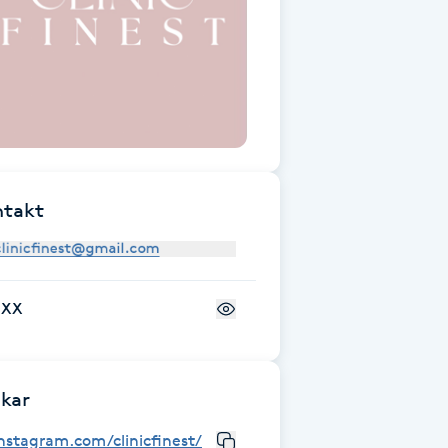
ntakt
+XX
kar
nstagram.com/clinicfinest/