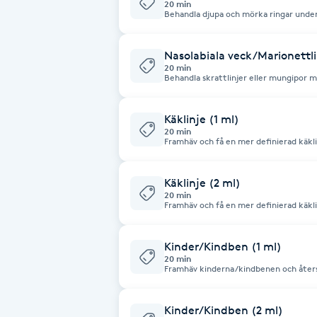
20 min
Behandla djupa och mörka ringar unde
Brynformning
Nasolabiala veck/Marionettli
20 min
Brynfärgning
Behandla skrattlinjer eller mungipor me
Brynplockning
Käklinje (1 ml)
20 min
Framhäv och få en mer definierad käklin
Bröllopsuppsättning
C
Käklinje (2 ml)
20 min
Framhäv och få en mer definierad käklin
Celluliter
Coachning
Kinder/Kindben (1 ml)
20 min
Framhäv kinderna/kindbenen och åter
filler. Hållbarheten är individuell och beror på olika faktorer. Generellt sett
Color correction
kan effekten vara ungefär upp till 12 månader. Innan behandli
bedövningssalva.
Kinder/Kindben (2 ml)