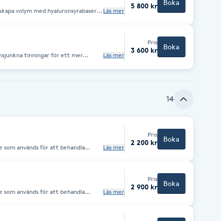
Boka
5 800 kr
skapa volym med hyaluronsyrabaserad
Läs mer
ng appliceras
Pris
Boka
3 600 kr
insjunkna tinningar för ett mer
Läs mer
ryck. Genom att fylla ut området
och konturerna blir mjukare.
ed omedelbar effekt.
14
Pris
Boka
2 200 kr
 som används för att behandla
Läs mer
x kan även behandla migrän och
(rynkor) bör behandling ske innan
Pris
Boka
2 900 kr
 som används för att behandla
Läs mer
x kan även behandla migrän och
(rynkor) bör behandling ske innan