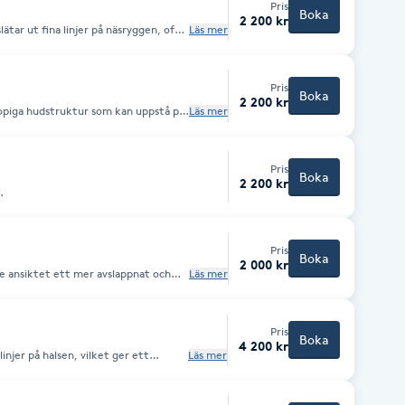
Pris
Boka
2 200 kr
ätar ut fina linjer på näsryggen, ofta
Läs mer
 leende eller rynkning. Med små doser
vilket ger ett jämnare och mer
tt naturliga uttryck.
Pris
Boka
2 200 kr
opiga hudstruktur som kan uppstå på
Läs mer
Pris
Boka
2 200 kr
.
Pris
Boka
2 000 kr
e ansiktet ett mer avslappnat och
Läs mer
Pris
Boka
4 200 kr
injer på halsen, vilket ger ett
Läs mer
e.