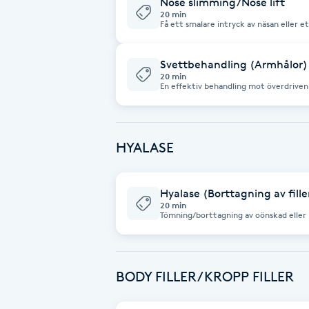
Nose slimming/Nose lift
20 min
Fransk manikyr
Få ett smalare intryck av näsan eller e
Fransrengöring
Svettbehandling (Armhålor)
20 min
En effektiv behandling mot överdriven 
Frekvensterapi
armhålorna. Med hjälp av Botox blocker
vilket kraftigt minskar svettproduktio
hud med effekt som varar i upp till 6 
Friskvård
HYALASE
Friskvårdsmassage
Hyalase (Borttagning av fille
20 min
Frisör
Tömning/borttagning av oönskad eller m
allergitest innan behandlingen. Fillers
En ny behandling kan utföras efter min
Funktionsanalys
BODY FILLER/KROPP FILLER
Färgning