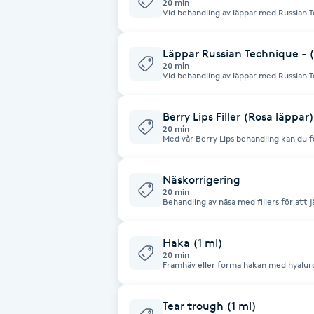
20 min
Vid behandling av läppar med Russian T
utifrån dina önskemål. Med denna unika teknik kan vi skapa form, konturer
Babylights
och lyft med naturliga resultat, med det där lilla ex
behandling där vi kan åstadkomma unik
Innan behandling appliceras bedövnings
Läppar Russian Technique - (
20 min
Balayage
Vid behandling av läppar med Russian T
utifrån dina önskemål. Med denna unika teknik kan vi skapa form, konturer
och lyft med naturliga resultat, med det där lilla ex
behandling där vi kan åstadkomma unik
Bambumassage
Innan behandling appliceras bedövnings
Berry Lips Filler (Rosa läppar)
20 min
Med vår Berry Lips behandling kan du fö
Barber
läppar.
Näskorrigering
Barnklippning
20 min
Behandling av näsa med fillers för att j
lyft av nästippen. Ett alternativ för dig som inte vill genomgå kirurgiska
ingrepp. Innan behandling applicera
BIAB
Haka (1 ml)
20 min
Framhäv eller forma hakan med hyaluronsyrabasera
Blowout
individuell och beror på olika faktorer
ungefär upp till
Bottenfärg
Tear trough (1 ml)