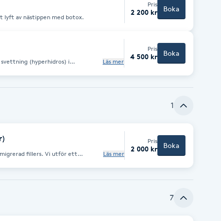
Pris
Boka
2 200 kr
tt lyft av nästippen med botox.
Pris
Boka
4 500 kr
svettning (hyperhidros) i
Läs mer
as nervsignalerna till svettkörtlarna,
nen. Resultatet är torrare, fräschare
månader.
1
r)
Pris
Boka
2 000 kr
igrerad fillers. Vi utför ett
Läs mer
en bryts ner successivt inom 14 dagar.
st 14 dagar.
7