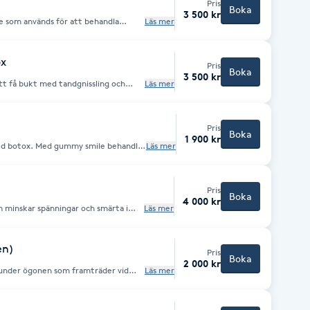
Pris
Boka
3 500 kr
 som används för att behandla
Läs mer
x kan även behandla migrän och
(rynkor) bör behandling ske innan
ox
Pris
Boka
3 500 kr
t få bukt med tandgnissling och
Läs mer
k.
Pris
Boka
1 900 kr
mile behandlas
Läs mer
leende.
Pris
Boka
4 000 kr
 minskar spänningar och smärta i
Läs mer
elaterad stelhet, spända axlar eller
ållning och en visuellt smalare nacke.
ökad komfort i överkroppen.
en)
Pris
Boka
2 000 kr
 under ögonen som framträder vid
Läs mer
små doser botox slappnas den ytliga
piggare intryck utan att påverka