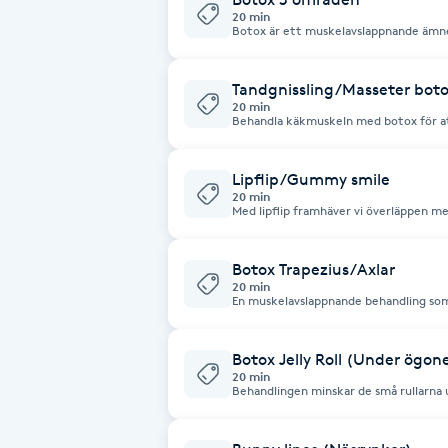
Eyeliner-tatuering
20 min
Botox är ett muskelavslappnande ämne
F
rynkor och fina linjer i ansiktet. Boto
svettningar. Områden att behandla är pannan, arga rynkan och kråksparkar.
För att förebygga tidiga ålderstecken 
Face framing
förekomst av statiska rynkor.
Tandgnissling/Masseter bot
20 min
Behandla käkmuskeln med botox för at
huvudvärk. Masseter botox passar dig som har överaktiva käkmuskler men
Faceliftmassage
vill ha ett mer avsmalnat ansiktsintryc
Lipflip/Gummy smile
Fet hårbotten
20 min
Med lipflip framhäver vi överläppen med botox. Med gummy s
framträdande av synligt tandkött vid 
Fettreducering
Botox Trapezius/Axlar
20 min
En muskelavslappnande behandling som
Fibromassage
trapeziusmusklerna. Perfekt vid stressr
för dig som önskar en mer avslappnad h
Resultatet är en mjukare siluett och 
Botox Jelly Roll (Under ögon
Fillers
20 min
Behandlingen minskar de små rullarna
leende – även kallat "jelly roll". Med 
Fotmassage
muskeln av, vilket ger ett slätare och 
mimiken.