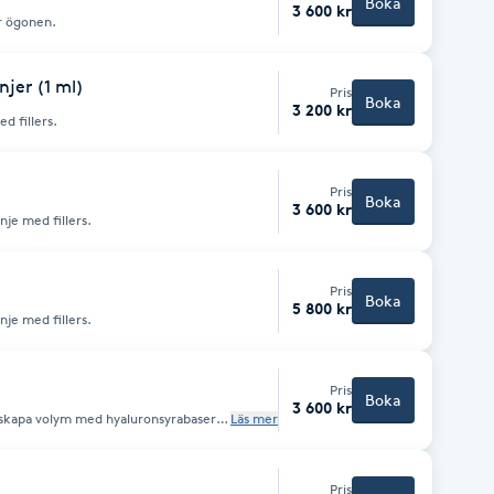
Boka
3 600 kr
r ögonen.
njer (1 ml)
Pris
Boka
3 200 kr
d fillers.
Pris
Boka
3 600 kr
je med fillers.
Pris
Boka
5 800 kr
je med fillers.
Pris
Boka
3 600 kr
skapa volym med hyaluronsyrabaserad
Läs mer
ng appliceras
Pris