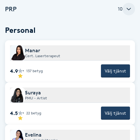
PRP
F
10
Face framing
Personal
Faceliftmassage
Manar
Cert. Laserterapeut
Fet hårbotten
4.9
Välj tjänst
137
betyg
Fettreducering
Suraya
Fibromassage
PMU - Artist
Fillers
4.5
Välj tjänst
22
betyg
Fotmassage
Evelina