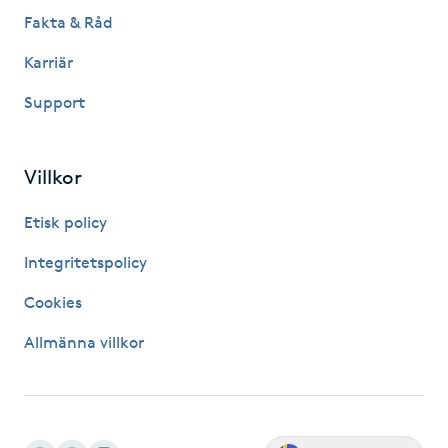
Fakta & Råd
LED-ljusterapi
Karriär
Support
Liktornar
LPG
Villkor
LPG-behandling
Etisk policy
Integritetspolicy
LPG-massage
Cookies
Luggklippning
Allmänna villkor
Lymfmassage
Läpptatuering