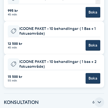
Babylights
995 kr
Boka
45 min
Balayage
ICOONE PAKET - 10 behandlingar ( 1 Bas + 1
fokusområde)
Bambumassage
12 500 kr
Boka
45 min
Barber
ICOONE PAKET - 10 behandlingar ( 1 bas + 2
Barnklippning
fokusområde)
BIAB
15 500 kr
Boka
55 min
Blowout
KONSULTATION
6
Bottenfärg