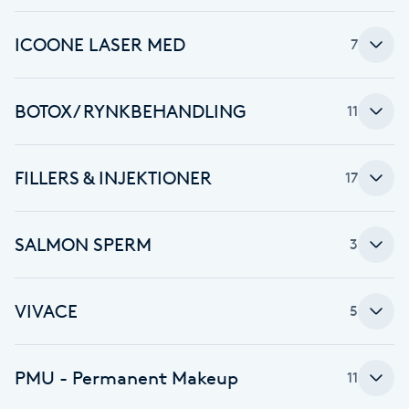
Brynformning
ICOONE LASER MED
7
Brynfärgning
BOTOX / RYNKBEHANDLING
11
Brynplockning
FILLERS & INJEKTIONER
17
Bröllopsuppsättning
C
SALMON SPERM
3
Celluliter
VIVACE
Coachning
5
Color correction
PMU - Permanent Makeup
11