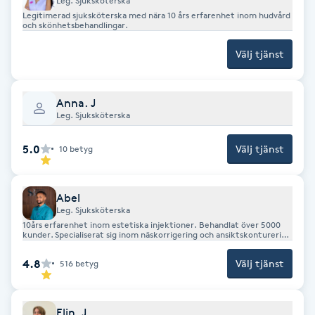
Leg. Sjuksköterska
Fotsvamp
Legitimerad sjuksköterska med nära 10 års erfarenhet inom hudvård
och skönhetsbehandlingar.
Fotvård
Välj tjänst
Fransar
Anna. J
Leg. Sjuksköterska
Fransborttagning
5.0
Välj tjänst
10
betyg
Fransfärgning
Abel
Fransförlängning
Leg. Sjuksköterska
10års erfarenhet inom estetiska injektioner. Behandlat över 5000
kunder. Specialiserat sig inom näskorrigering och ansiktskonturering
med filler.
Fransförlängning Megavolym
4.8
Välj tjänst
516
betyg
Fransförlängning Volym
Elin. J