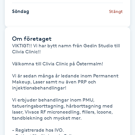
IPL hårborttagning
Söndag
Stängt
IR-massage
J
Om företaget
VIKTIGT!! Vi har bytt namn från Gedin Studio till 
Clivia Clinic!!

Japansk massage
K
Välkomna till Clivia Clinic på Östermalm!

Vi är sedan många år ledande inom Permanent 
K18
Makeup, Laser samt nu även PRP och 
injektionsbehandlingar!

Katun fransar
Vi erbjuder behandlingar inom PMU, 
tatueringsborttagning, hårborttagning med 
Kemisk peeling
laser, Vivace RF microneedling, fillers, Icoone, 
tandblekning och mycket mer. 

Keratinbehandling
- Registrerade hos IVO.
