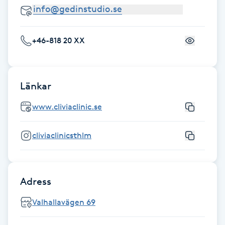
Hot Stone Massage
Hot yoga
+46-818 20 XX
Hudföryngring
Länkar
Huduppstramning
www.cliviaclinic.se
Hudvård
cliviaclinicsthlm
Hyaluronsyra
Hyperhidros
Adress
Valhallavägen 69
Hypnos