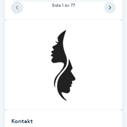
Sida
1
av
77
Gua Sha-massage
H
Hatha Yoga
Headspa
Healing
Herrklippning
HIFU
Hollywood Peel
Kontakt