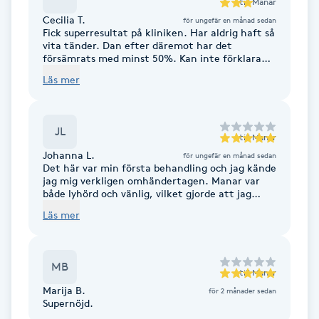
till
Manar
Föning
Cecilia T.
för ungefär en månad sedan
Fick superresultat på kliniken. Har aldrig haft så
G
vita tänder. Dan efter däremot har det
försämrats med minst 50%. Kan inte förklara
Gel naglar
det, för tycker att jag följde instruktionerna jag
Läs mer
fick. Men nånting gick ju helt klart fel.
Jättetråkigt är det i alla fall. Väldigt trevligt
ställe för övrigt. Man känner sig
Gelenaglar
omhändertagen. Proffsig personal.
JL
till
Manar
Gellack
Johanna L.
för ungefär en månad sedan
Det här var min första behandling och jag kände
jag mig verkligen omhändertagen. Manar var
Gellack med förstärkning
både lyhörd och vänlig, vilket gjorde att jag
kunde slappna av och öppna mig. Hennes
Läs mer
förmåga att skapa en trygg och stödjande miljö
Gravidmassage
gjorde stor skillnad för mig. Jag kommer
garanterat tillbaka
MB
Gravidyoga
till
Manar
Marija B.
för 2 månader sedan
Supernöjd.
Gruppträning