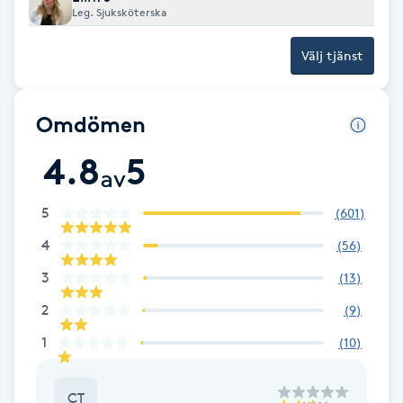
Leg. Sjuksköterska
Fransk manikyr
Välj tjänst
Fransrengöring
Frekvensterapi
Omdömen
4.8
5
Friskvård
av
5
(
601
)
Friskvårdsmassage
4
(
56
)
Frisör
3
(
13
)
2
(
9
)
Funktionsanalys
1
(
10
)
Färgning
CT