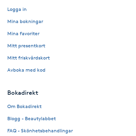
Kosmetisk tatuering
Logga in
Mina bokningar
Kostrådgivning
Mina favoriter
Kroppsinpackning
Mitt presentkort
Mitt friskvårdskort
Kroppspeeling
Avboka med kod
Käkledsbehandling
Bokadirekt
Kärlbehandling
L
Om Bokadirekt
Laserbehandling
Blogg - Beautylabbet
FAQ - Skönhetsbehandlingar
Lashlift Keratin