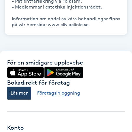
- Patientfärsäkring via Folksam.

- Medlemmar i estetiska injektionsrådet.

Kinesiologi
Information om endel av våra behandlingar finns 
på vår hemsida: www.cliviaclinic.se
Kinesisk medicin
Kiropraktik
Klangmassage
För en smidigare upplevelse
Klippning
Bokadirekt för företag
Klippning & Slingor
Läs mer
Företagsinloggning
Klippning ungdom
Koppningsmassage
Konto