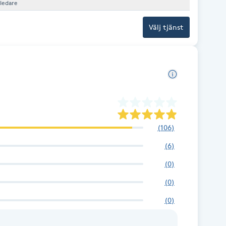
ledare
Välj tjänst
(
106
)
(
6
)
(
0
)
(
0
)
(
0
)