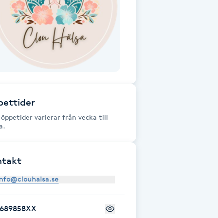
ettider
 öppetider varierar från vecka till
a.
ntakt
7689858XX