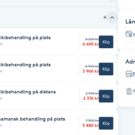
4
Län
eikibehandling på plats
8 250 kr
Köp
6 600 kr
er
Adr
eikibehandling på plats
4 950 kr
Köp
3 960 kr
er
7
eikibehandling på distans
2 970 kr
Köp
2 376 kr
er
shamansk behandling på plats
7 350 kr
Köp
5 880 kr
er