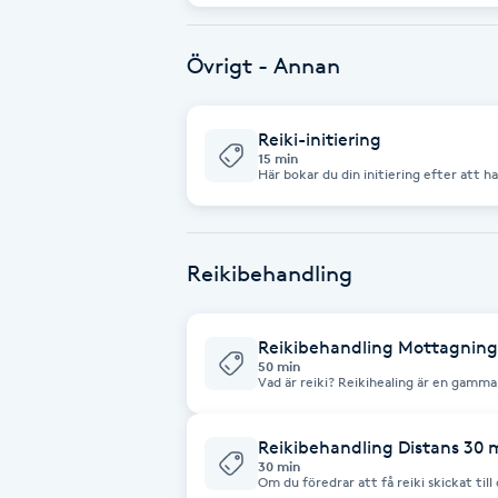
Brynformning
Övrigt - Annan
Brynfärgning
Reiki-initiering
15 min
Brynplockning
Här bokar du din initiering efter att 
Bröllopsuppsättning
Reikibehandling
C
Celluliter
Reikibehandling Mottagning
50 min
Vad är reiki? Reikihealing är en gamma
Coachning
Reiki betyder livskraft på japanska oc
åstadkomma ett fritt och oavbrutet en
till att aktivera kroppens naturliga läk
emotionellt välmående. Reiki är inte bu
Reikibehandling Distans 30 
Color correction
man behöver faktiskt inte tro på det a
30 min
vara bra att veta att Reiki ju är godkä
Om du föredrar att få reiki skickat t
Skatteverket på samma sätt som massage och 
vilar i din egen soffa eller säng – då passar reiki på