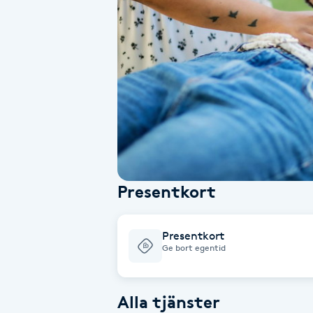
Alternativmedicin
Andningsmassage
Ansiktslyft utan kirurgi
Aromamassage
Ashtanga Yoga
Presentkort
Ayurveda
Presentkort
Ayurvedisk Massage
Ge bort egentid
Ansiktsbehandling djuprengörande
Alla tjänster
B