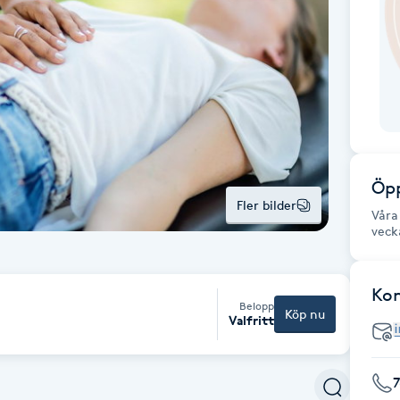
Öpp
Fler bilder
Våra
veck
Ko
Belopp
Köp nu
Valfritt