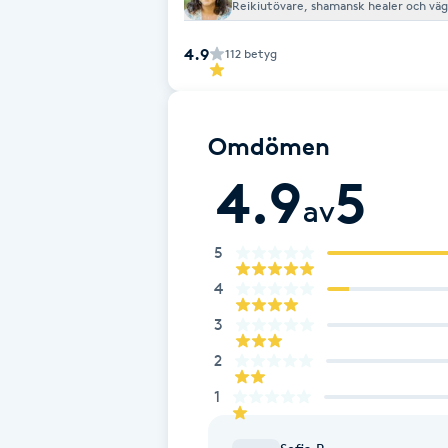
Reikiutövare, shamansk healer och väg
Fransk manikyr
4.9
112
betyg
Fransrengöring
Frekvensterapi
Omdömen
4.9
5
Friskvård
av
Friskvårdsmassage
5
4
Frisör
3
2
Funktionsanalys
1
Färgning