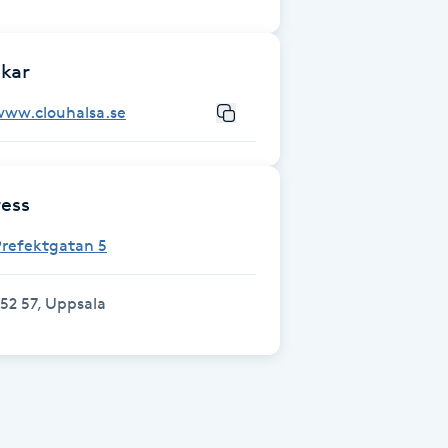
kar
www.clouhalsa.se
ess
Prefektgatan 5
52 57, Uppsala