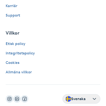
Karriär
LED-ljusterapi
Support
Liktornar
Villkor
LPG
Etisk policy
LPG-behandling
Integritetspolicy
Cookies
LPG-massage
Allmäna villkor
Luggklippning
Lymfmassage
Svenska
Läpptatuering