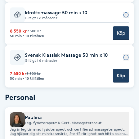
Cryoterapi
D
Idrottsmassage 50 min x 10
Giltigt i 6 månader
Damklippning
8 550 kr
9 500 kr
Köp
50 min
10 tillfällen
Dermapen
Svensk Klassisk Massage 50 min x 10
Diamantslipning
Giltigt i 6 månader
E
7 650 kr
8 500 kr
Köp
50 min
10 tillfällen
Enzympeeling
Personal
Extensions
Paulina
Extensions borttagning
Leg. fysioterapeut & Cert. Massageterapeut
Jag är legitimerad fysioterapeut och certifierad massageterapeut.
Jag hjälper dig att minska smärta, återfå rörlighet och hitta balans i
Eyeliner-tatuering
kroppen – både genom fysioterapi och massage. Tillsammans tar vi