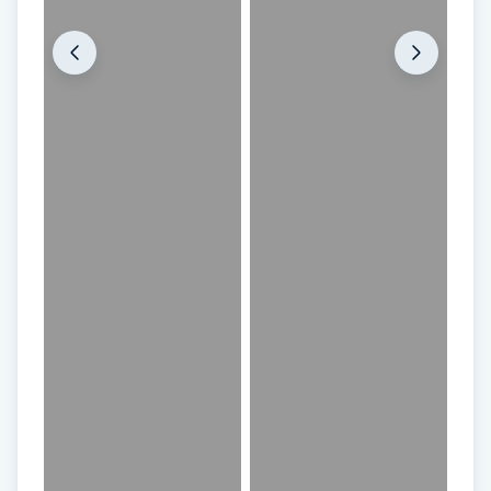
IPL hårborttagning
IR-massage
J
Japansk massage
K
K18
Katun fransar
Kemisk peeling
Keratinbehandling