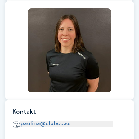
duktig och lyhörd massör med starka nypor!
Fransk manikyr
Fransrengöring
Frekvensterapi
Friskvård
Friskvårdsmassage
Frisör
Funktionsanalys
Kontakt
Färgning