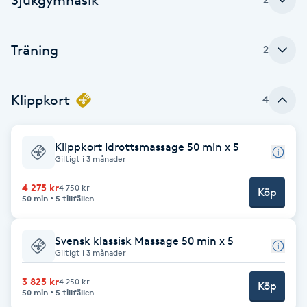
Brynformning
Träning
2
Brynfärgning
Klippkort
4
Brynplockning
Bröllopsuppsättning
Klippkort Idrottsmassage 50 min x 5
Giltigt i 3 månader
C
4 275 kr
4 750 kr
Köp
Celluliter
50 min
5 tillfällen
Coachning
Svensk klassisk Massage 50 min x 5
Giltigt i 3 månader
Color correction
3 825 kr
4 250 kr
Köp
50 min
5 tillfällen