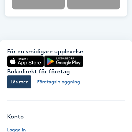
Kinesiologi
Kinesisk medicin
Kiropraktik
För en smidigare upplevelse
Klangmassage
Bokadirekt för företag
Klippning
Läs mer
Företagsinloggning
Klippning & Slingor
Klippning ungdom
Konto
Koppningsmassage
Logga in