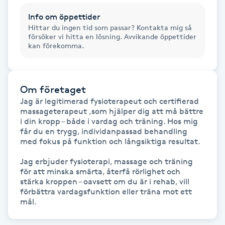
Hot Stone Massage
Info om öppettider
Hittar du ingen tid som passar? Kontakta mig så
Hot yoga
försöker vi hitta en lösning. Avvikande öppettider
kan förekomma.
Hudföryngring
Om företaget
Huduppstramning
Jag är legitimerad fysioterapeut och certifierad 
massageterapeut ,som hjälper dig att må bättre 
Hudvård
i din kropp – både i vardag och träning. Hos mig 
får du en trygg, individanpassad behandling 
med fokus på funktion och långsiktiga resultat.

Hyaluronsyra
Jag erbjuder fysioterapi, massage och träning 
för att minska smärta, återfå rörlighet och 
Hyperhidros
stärka kroppen – oavsett om du är i rehab, vill 
förbättra vardagsfunktion eller träna mot ett 
mål.
Hypnos