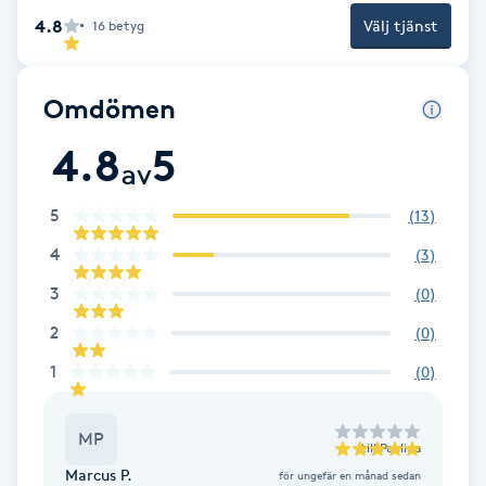
fram en plan för rehab och återhämtning som passar dig och din
4.8
Välj tjänst
16
betyg
vardag.
F
Face framing
Omdömen
Faceliftmassage
4.8
5
av
Fet hårbotten
5
(
13
)
4
(
3
)
Fettreducering
3
(
0
)
Fibromassage
2
(
0
)
1
(
0
)
Fillers
MP
Fotmassage
till
Paulina
Marcus P.
för ungefär en månad sedan