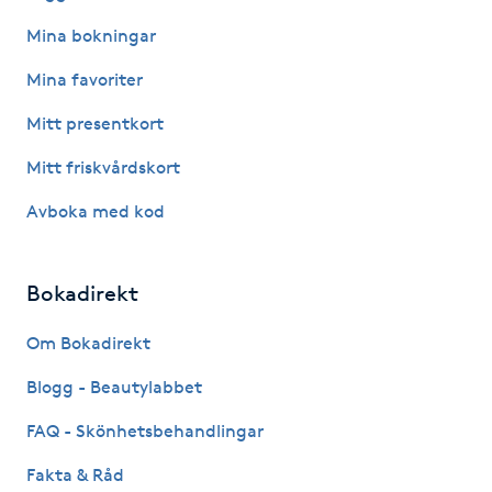
Kosmetisk tatuering
Mina bokningar
Mina favoriter
Kostrådgivning
Mitt presentkort
Kroppsinpackning
Mitt friskvårdskort
Avboka med kod
Kroppspeeling
Käkledsbehandling
Bokadirekt
Kärlbehandling
Om Bokadirekt
L
Blogg - Beautylabbet
Laserbehandling
FAQ - Skönhetsbehandlingar
Fakta & Råd
Lashlift Keratin