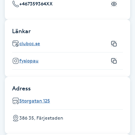
+467359364XX
Föning
G
Gel naglar
Länkar
clubcc.se
Gelenaglar
fysiopau
Gellack
Gellack med förstärkning
Adress
Gravidmassage
Storgatan 125
Gravidyoga
386 35, Färjestaden
Gruppträning