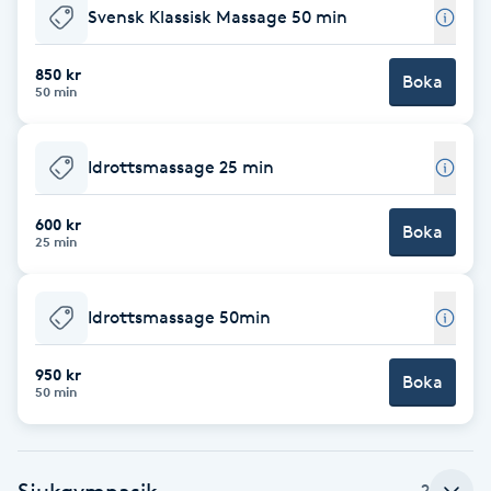
Svensk Klassisk Massage 50 min
Babylights
850 kr
Boka
50 min
Balayage
Bambumassage
Idrottsmassage 25 min
Barber
600 kr
Boka
25 min
Barnklippning
Idrottsmassage 50min
BIAB
950 kr
Boka
50 min
Blowout
Bottenfärg
Sjukgymnasik
2