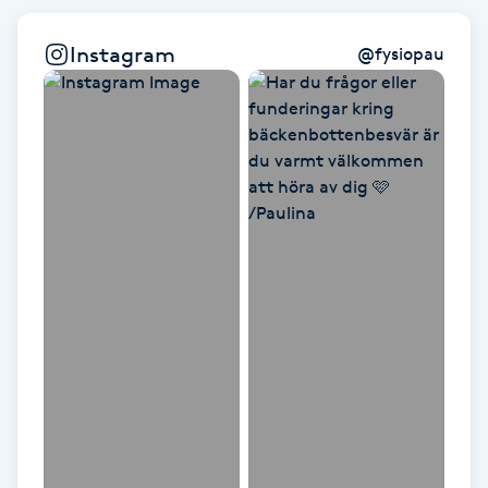
Hårborttagning
Instagram
@
fysiopau
Hårbottenbehandling
Hårförlängning
Hårvård
Hälsa
Hälsprickor
I
Idrottsmassage
IPL