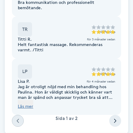
Bra kommunikation och professionellt
Fotsvamp
bemötande.
Fotvård
TR
till
Paulina
Fransar
Titti R.
för 3 månader sedan
Helt fantastisk massage. Rekommenderas
varmt. /Titti
Fransborttagning
LP
Fransfärgning
till
Paulina
Lisa P.
för 4 månader sedan
Jag är otroligt nöjd med min behandling hos
Fransförlängning
Paulina. Hon är väldigt skicklig och känner vart
man är spänd och anpassar trycket bra så att
det kändes både effektivt och behagligt.
Fransförlängning Megavolym
Läs mer
Bemötandet var varmt och professionellt, och
hela upplevelsen var lugn och avslappnande.
Sida
1
av
2
Behandlingsrummet var också trivsamt, och det
Fransförlängning Volym
var lätt att slappna av. Jag kan varmt
rekommendera Paulina till alla som söker en