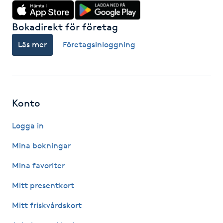
Hårborttagning
Bokadirekt för företag
Hårbottenbehandling
Läs mer
Företagsinloggning
Hårförlängning
Hårvård
Konto
Hälsa
Logga in
Hälsprickor
Mina bokningar
I
Mina favoriter
Idrottsmassage
Mitt presentkort
Mitt friskvårdskort
IPL