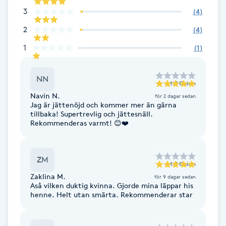
Fotsvamp
3
(
4
)
2
(
4
)
Fotvård
1
(
1
)
Fransar
NN
till
Chirin
Fransborttagning
Navin N.
för 2 dagar sedan
Jag är jättenöjd och kommer mer än gärna
tillbaka! Supertrevlig och jättesnäll.
Fransfärgning
Rekommenderas varmt! 😊❤️
Fransförlängning
ZM
till
Chirin
Zaklina M.
för 9 dagar sedan
Fransförlängning Megavolym
Aså vilken duktig kvinna. Gjorde mina läppar his
henne. Helt utan smärta. Rekommenderar star
Fransförlängning Volym