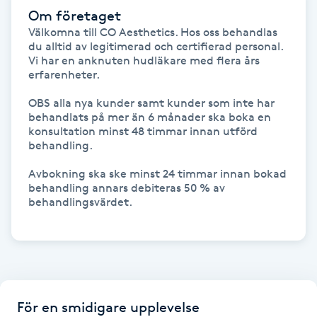
Hot Stone Massage
Om företaget
Välkomna till CO Aesthetics. Hos oss behandlas 
du alltid av legitimerad och certifierad personal. 
Hot yoga
Vi har en anknuten hudläkare med flera års 
erfarenheter. 

Hudföryngring
OBS alla nya kunder samt kunder som inte har 
behandlats på mer än 6 månader ska boka en 
Huduppstramning
konsultation minst 48 timmar innan utförd 
behandling. 

Hudvård
Avbokning ska ske minst 24 timmar innan bokad 
behandling annars debiteras 50 % av 
behandlingsvärdet. 

Hyaluronsyra
Hyperhidros
Hypnos
För en smidigare upplevelse