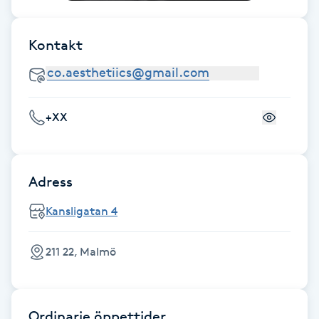
Föning
G
Kontakt
Gel naglar
Gelenaglar
+XX
Gellack
Adress
Gellack med förstärkning
Kansligatan 4
Gravidmassage
211 22, Malmö
Gravidyoga
Gruppträning
Ordinarie öppettider