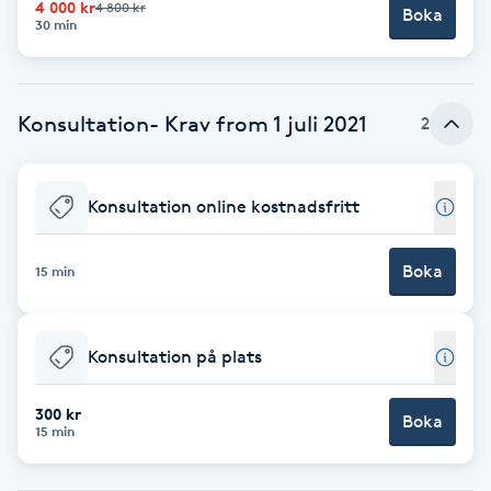
4 000 kr
4 800 kr
Boka
30 min
Brynformning
Brynfärgning
Konsultation- Krav from 1 juli 2021
2
Brynplockning
Konsultation online kostnadsfritt
Bröllopsuppsättning
C
Boka
15 min
Celluliter
Konsultation på plats
Coachning
300 kr
Boka
15 min
Color correction