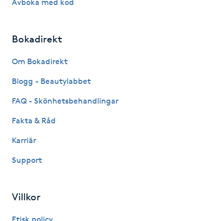
Avboka med kod
IPL hårborttagning
Bokadirekt
IR-massage
J
Om Bokadirekt
Blogg - Beautylabbet
Japansk massage
K
FAQ - Skönhetsbehandlingar
Fakta & Råd
K18
Karriär
Katun fransar
Support
Kemisk peeling
Villkor
Keratinbehandling
Etisk policy