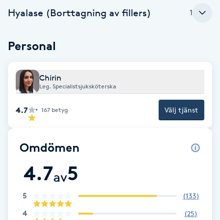
Hyalase (Borttagning av fillers)
1
F
Face framing
Personal
Faceliftmassage
Chirin
Leg. Specialistsjuksköterska
Fet hårbotten
4.7
Välj tjänst
167
betyg
Fettreducering
Omdömen
Fibromassage
4.7
5
av
Fillers
5
(
133
)
Fotmassage
4
(
25
)