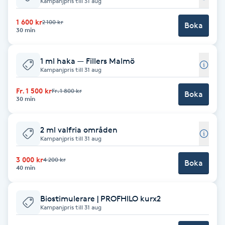
Kampanjpris till 31 aug
Babylights
1 600 kr
2 100 kr
Boka
30 min
Balayage
1 ml haka — Fillers Malmö
Kampanjpris till 31 aug
Bambumassage
Fr. 1 500 kr
Fr. 1 800 kr
Boka
30 min
Barber
2 ml valfria områden
Barnklippning
Kampanjpris till 31 aug
BIAB
3 000 kr
4 200 kr
Boka
40 min
Blowout
Biostimulerare | PROFHILO kurx2
Kampanjpris till 31 aug
Bottenfärg