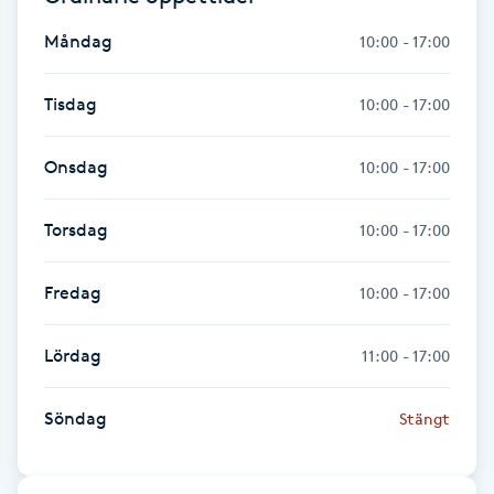
Måndag
10:00 - 17:00
Gua Sha-massage
H
Tisdag
10:00 - 17:00
Hatha Yoga
Onsdag
10:00 - 17:00
Headspa
Torsdag
10:00 - 17:00
Healing
Fredag
10:00 - 17:00
Herrklippning
Lördag
11:00 - 17:00
HIFU
Söndag
Stängt
Hollywood Peel