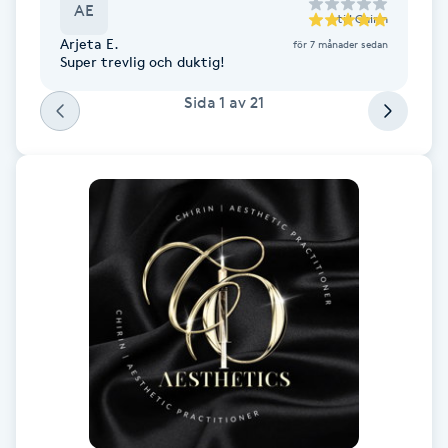
AE
Fransk manikyr
till
Chirin
Arjeta E.
för 7 månader sedan
Super trevlig och duktig!
Fransrengöring
Sida
1
av
21
Frekvensterapi
Friskvård
Friskvårdsmassage
Frisör
Funktionsanalys
Färgning