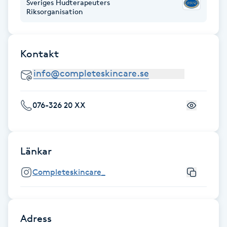
Sveriges Hudterapeuters
Riksorganisation
Gua Sha-massage
H
Kontakt
Hatha Yoga
Headspa
076-326 20 XX
Healing
Herrklippning
Länkar
Completeskincare_
HIFU
Hollywood Peel
Adress