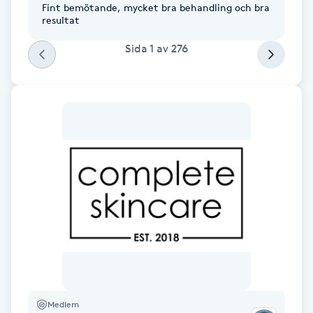
Fint bemötande, mycket bra behandling och bra
Föning
resultat
G
Sida
1
av
276
Gel naglar
Gelenaglar
Gellack
Gellack med förstärkning
Gravidmassage
Gravidyoga
Gruppträning
Medlem