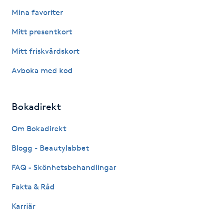
Mina favoriter
Kosmetisk tatuering
Mitt presentkort
Kostrådgivning
Mitt friskvårdskort
Kroppsinpackning
Avboka med kod
Kroppspeeling
Bokadirekt
Käkledsbehandling
Om Bokadirekt
Blogg - Beautylabbet
Kärlbehandling
L
FAQ - Skönhetsbehandlingar
Fakta & Råd
Laserbehandling
Karriär
Lashlift Keratin