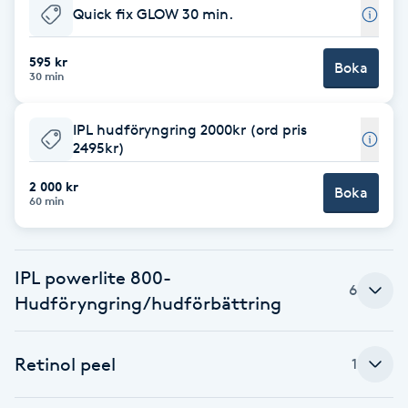
Quick fix GLOW 30 min.
Babylights
595 kr
Boka
30 min
Balayage
IPL hudföryngring 2000kr (ord pris
Bambumassage
2495kr)
Barber
2 000 kr
Boka
60 min
Barnklippning
IPL powerlite 800-
BIAB
6
Hudföryngring/hudförbättring
Blowout
Retinol peel
1
Bottenfärg