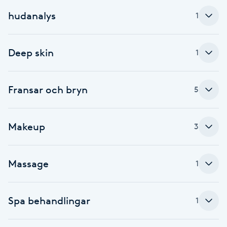
Cryoterapi
hudanalys
1
D
Damklippning
Deep skin
1
Dermapen
Fransar och bryn
5
Diamantslipning
E
Makeup
3
Enzympeeling
Massage
1
Extensions
Extensions borttagning
Spa behandlingar
1
Eyeliner-tatuering