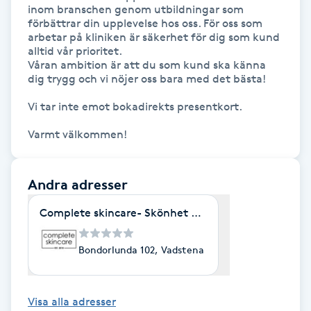
inom branschen genom utbildningar som 
förbättrar din upplevelse hos oss. För oss som 
IPL hårborttagning
arbetar på kliniken är säkerhet för dig som kund 
alltid vår prioritet.

IR-massage
Våran ambition är att du som kund ska känna 
dig trygg och vi nöjer oss bara med det bästa! 

J
Vi tar inte emot bokadirekts presentkort. 

Japansk massage
Varmt välkommen!
K
K18
Andra adresser
Complete skincare- Skönhet på Landet
Katun fransar
Bondorlunda 102, Vadstena
Kemisk peeling
Keratinbehandling
Visa alla adresser