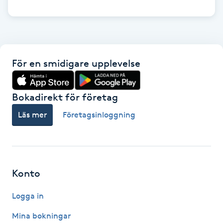
Kinesiologi
Kinesisk medicin
För en smidigare upplevelse
Kiropraktik
Bokadirekt för företag
Klangmassage
Läs mer
Företagsinloggning
Klippning
Klippning & Slingor
Konto
Klippning ungdom
Logga in
Koppningsmassage
Mina bokningar