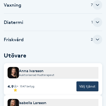
Vaxning
7
F
Face framing
Diatermi
1
Faceliftmassage
Friskvård
2
Fet hårbotten
Utövare
Fettreducering
Anna Ivarsson
Fibromassage
Auktoriserad Hudterapeut
Fillers
4.9
Välj tjänst
1547
betyg
Fotmassage
Isabella Larsson