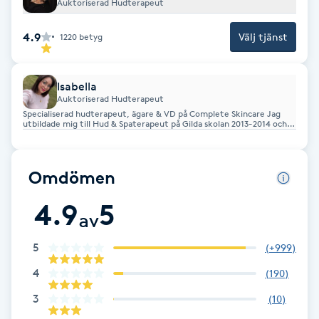
Auktoriserad Hudterapeut
Fotsvamp
4.9
Välj tjänst
1220
betyg
Fotvård
Isabella
Fransar
Auktoriserad Hudterapeut
Specialiserad hudterapeut, ägare & VD på Complete Skincare Jag
utbildade mig till Hud & Spaterapeut på Gilda skolan 2013-2014 och
Fransborttagning
har jobbat heltid med hudvård sedan dess. Jag brinner för
resultatinriktad hudvård och gör allt för att du som kund ska känna
dig trygg och nöjd hos oss!
Fransfärgning
Omdömen
4.9
5
Fransförlängning
av
5
(
+999
)
Fransförlängning Megavolym
4
(
190
)
Fransförlängning Volym
3
(
10
)