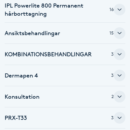
IPL Powerlite 800 Permanent
16
Brynformning
hårborttagning
Brynfärgning
Ansiktsbehandlingar
15
Brynplockning
KOMBINATIONSBEHANDLINGAR
3
Bröllopsuppsättning
C
Dermapen 4
3
Celluliter
Konsultation
2
Coachning
Color correction
PRX-T33
3