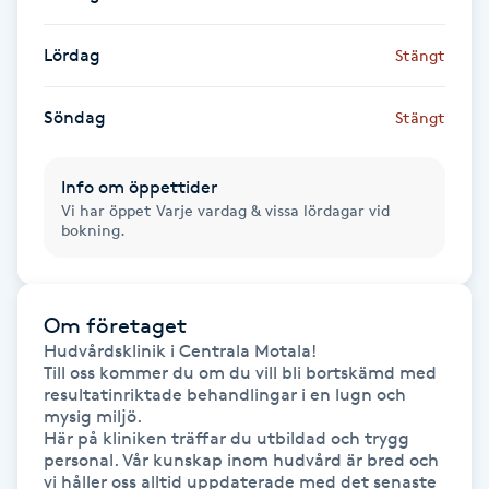
Hårborttagning
Lördag
Stängt
Hårbottenbehandling
Söndag
Stängt
Hårförlängning
Info om öppettider
Hårvård
Vi har öppet Varje vardag & vissa lördagar vid
bokning.
Hälsa
Hälsprickor
Om företaget
Hudvårdsklinik i Centrala Motala!

I
Till oss kommer du om du vill bli bortskämd med 
resultatinriktade behandlingar i en lugn och 
Idrottsmassage
mysig miljö.

Här på kliniken träffar du utbildad och trygg 
personal. Vår kunskap inom hudvård är bred och 
IPL
vi håller oss alltid uppdaterade med det senaste 