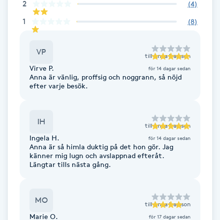
2
(
4
)
Fransk manikyr
1
(
8
)
Fransrengöring
VP
till
Anna Ivarsson
Frekvensterapi
Virve P.
för 14 dagar sedan
Anna är vänlig, proffsig och noggrann, så nöjd
efter varje besök.
Friskvård
Friskvårdsmassage
IH
till
Anna Ivarsson
Ingela H.
för 14 dagar sedan
Anna är så himla duktig på det hon gör. Jag
Frisör
känner mig lugn och avslappnad efteråt.
Längtar tills nästa gång.
Funktionsanalys
MO
Färgning
till
Anna Ivarsson
Marie O.
för 17 dagar sedan