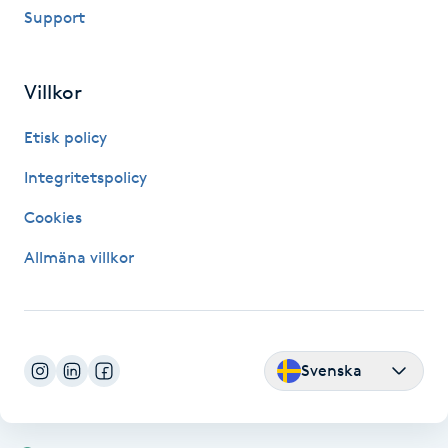
Support
LED-ljusterapi
Villkor
Liktornar
Etisk policy
LPG
Integritetspolicy
Cookies
LPG-behandling
Allmäna villkor
LPG-massage
Luggklippning
Svenska
Lymfmassage
Läpptatuering