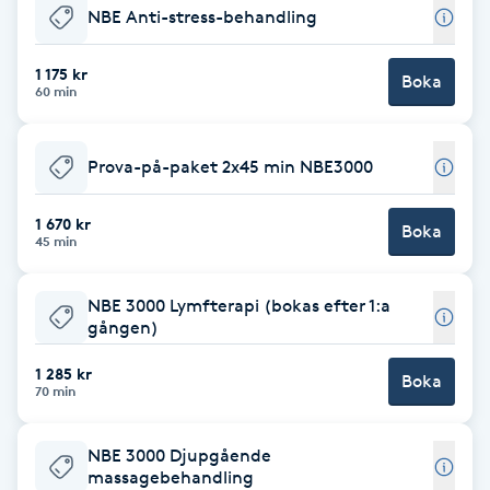
NBE Anti-stress-behandling
Babylights
1 175 kr
Boka
60 min
Balayage
Bambumassage
Prova-på-paket 2x45 min NBE3000
Barber
1 670 kr
Boka
45 min
Barnklippning
NBE 3000 Lymfterapi (bokas efter 1:a
gången)
BIAB
1 285 kr
Boka
70 min
Blowout
NBE 3000 Djupgående
Bottenfärg
massagebehandling