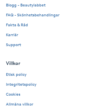
Hårborttagning
Blogg - Beautylabbet
FAQ - Skönhetsbehandlingar
Hårbottenbehandling
Fakta & Råd
Hårförlängning
Karriär
Hårvård
Support
Hälsa
Villkor
Hälsprickor
Etisk policy
I
Integritetspolicy
Idrottsmassage
Cookies
Allmäna villkor
IPL