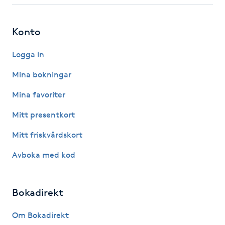
Hot Stone Massage
Konto
Hot yoga
Logga in
Hudföryngring
Mina bokningar
Huduppstramning
Mina favoriter
Mitt presentkort
Hudvård
Mitt friskvårdskort
Hyaluronsyra
Avboka med kod
Hyperhidros
Bokadirekt
Hypnos
Om Bokadirekt