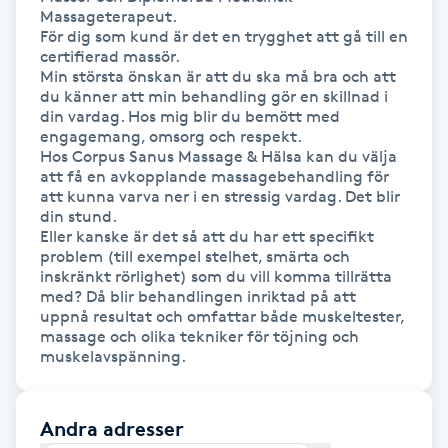
Massageterapeut.

Föning
För dig som kund är det en trygghet att gå till en 
G
certifierad massör.

Min största önskan är att du ska må bra och att 
du känner att min behandling gör en skillnad i 
Gel naglar
din vardag. Hos mig blir du bemött med 
engagemang, omsorg och respekt.

Gelenaglar
Hos Corpus Sanus Massage & Hälsa kan du välja 
att få en avkopplande massagebehandling för 
att kunna varva ner i en stressig vardag. Det blir 
Gellack
din stund.

Eller kanske är det så att du har ett specifikt 
problem (till exempel stelhet, smärta och 
Gellack med förstärkning
inskränkt rörlighet) som du vill komma tillrätta 
med? Då blir behandlingen inriktad på att 
uppnå resultat och omfattar både muskeltester, 
Gravidmassage
massage och olika tekniker för töjning och 
muskelavspänning.
Gravidyoga
Andra adresser
Gruppträning