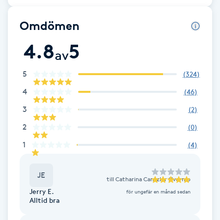
Cryoterapi
D
Omdömen
Damklippning
4.8
5
av
Dermapen
5
(
324
)
4
(
46
)
Diamantslipning
3
(
2
)
E
2
(
0
)
Enzympeeling
1
(
4
)
Extensions
JE
till
Catharina Cantzler Øvermo
Extensions borttagning
Jerry E.
för ungefär en månad sedan
Alltid bra
Eyeliner-tatuering