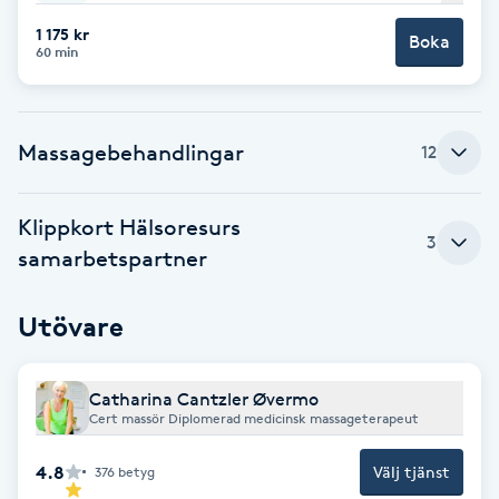
1 175 kr
Brynformning
Boka
60 min
Brynfärgning
Massagebehandlingar
12
Brynplockning
Klippkort Hälsoresurs
Bröllopsuppsättning
3
samarbetspartner
C
Celluliter
Utövare
Coachning
Catharina Cantzler Øvermo
Cert massör Diplomerad medicinsk massageterapeut
Color correction
4.8
Välj tjänst
376
betyg