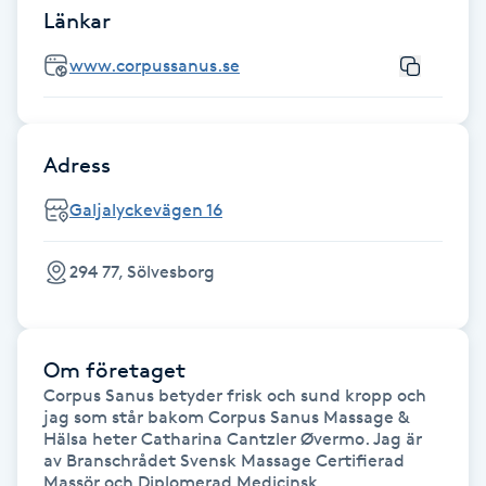
Länkar
Fransk manikyr
www.corpussanus.se
Fransrengöring
Frekvensterapi
Adress
Friskvård
Galjalyckevägen 16
Friskvårdsmassage
294 77, Sölvesborg
Frisör
Om företaget
Funktionsanalys
Corpus Sanus betyder frisk och sund kropp och 
jag som står bakom Corpus Sanus Massage & 
Hälsa heter Catharina Cantzler Øvermo. Jag är 
Färgning
av Branschrådet Svensk Massage Certifierad 
Massör och Diplomerad Medicinsk 