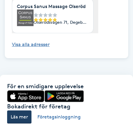
Corpus Sanus Massage Olseröd
Gua Sha-massage
H
Olserödsvägen 71, Degeberga
Hatha Yoga
Visa alla adresser
Headspa
Healing
För en smidigare upplevelse
Herrklippning
HIFU
Bokadirekt för företag
Läs mer
Företagsinloggning
Hollywood Peel