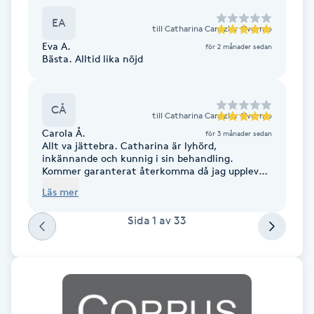
F
EA
till
Catharina Cantzler Øvermo
Eva A.
för 2 månader sedan
Face framing
Bästa. Alltid lika nöjd
Faceliftmassage
CÅ
till
Catharina Cantzler Øvermo
Fet hårbotten
Carola Å.
för 3 månader sedan
Allt va jättebra. Catharina är lyhörd,
inkännande och kunnig i sin behandling.
Fettreducering
Kommer garanterat återkomma då jag upplevde
resultat efter första behandlingen.
Läs mer
Fibromassage
Sida
1
av
33
Fillers
Fotmassage