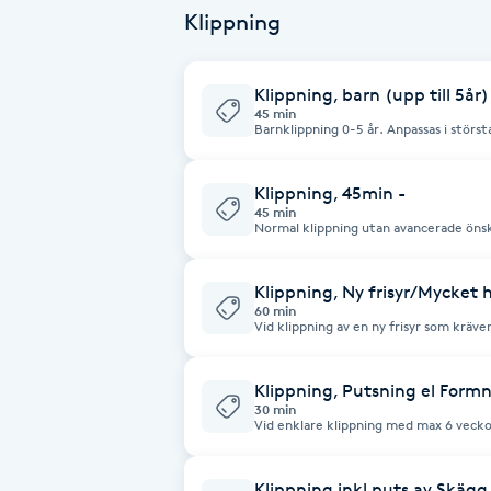
Klippning
Brynformning
Klippning, barn (upp till 5år)
Brynfärgning
45 min
Barnklippning 0-5 år. Anpassas i störs
även till barnets förmåga att sitta still
Brynplockning
Klippning, 45min -
45 min
Normal klippning utan avancerade önsk
Bröllopsuppsättning
C
Klippning, Ny frisyr/Mycket 
60 min
Celluliter
Vid klippning av en ny frisyr som kräve
avancerade moment, eller om du har ett
mer tid att klippa. Tvätt ingår.
Coachning
Klippning, Putsning el Formn
30 min
Vid enklare klippning med max 6 veckor
Color correction
Tvätt ingår EJ.
Klippning inkl puts av Skägg