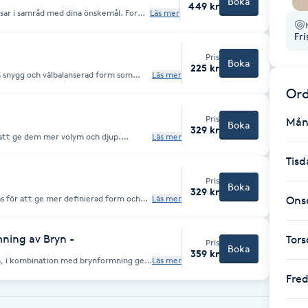
Boka
449 kr
ansar i samråd med dina önskemål. Form
Läs mer
rgens hållbarhet är ca 4-6v. (Önskar du
peuter)
Fr
Pris
Boka
225 kr
n snygg och välbalanserad form som
Läs mer
gen anpassas efter dina önskemål och
Ord
oniskt resultat som möjligt. Vi arbetar
 eller vax.
Pris
Mån
Boka
329 kr
 att ge dem mer volym och djup.
Läs mer
ör att ögonen ser större och mer
. Hållbarhet ca 4-6v.
Tisd
Pris
Boka
329 kr
s för att ge mer definierad form och
Läs mer
Ons
 och ger ett naturligt och långvarigt
ning av Bryn -
Tor
Pris
Boka
359 kr
on, i kombination med brynformning ger
Läs mer
lvårdat helhetsintryck. Brynen formas
Fre
 ansiktsform.