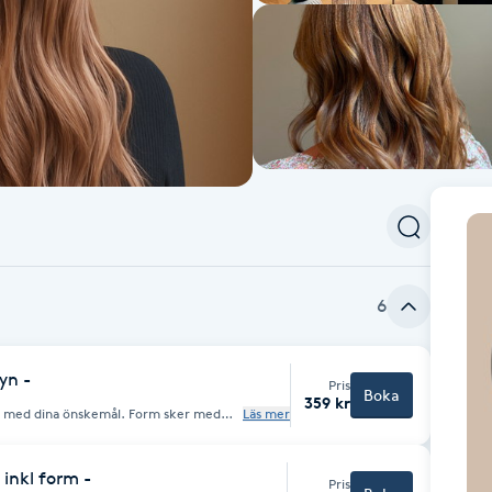
6
yn -
Pris
Boka
359 kr
åd med dina önskemål. Form sker med
Läs mer
barhet är ca 4-6v.
 inkl form -
Pris