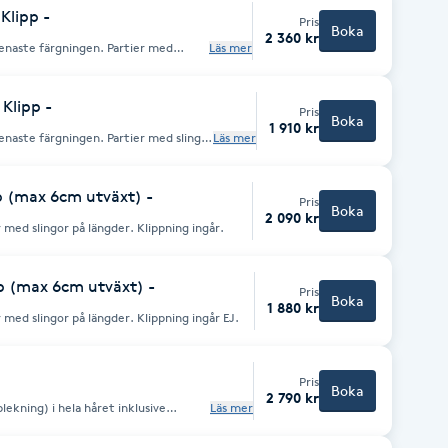
Klipp -
Pris
Boka
2 360 kr
enaste färgningen. Partier med
Läs mer
 Klipp -
Pris
Boka
1 910 kr
enaste färgningen. Partier med slingor
Läs mer
p (max 6cm utväxt) -
Pris
Boka
2 090 kr
 med slingor på längder. Klippning ingår.
pp (max 6cm utväxt) -
Pris
Boka
1 880 kr
 med slingor på längder. Klippning ingår EJ.
Pris
Boka
2 790 kr
blekning) i hela håret inklusive
Läs mer