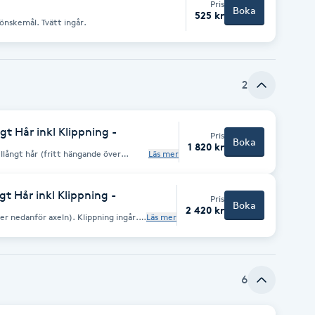
Pris
Boka
525 kr
önskemål. Tvätt ingår.
2
t Hår inkl Klippning -
Pris
Boka
1 820 kr
llångt hår (fritt hängande över
Läs mer
t Hår inkl Klippning -
Pris
Boka
2 420 kr
er nedanför axeln). Klippning ingår.
Läs mer
ngd.
6