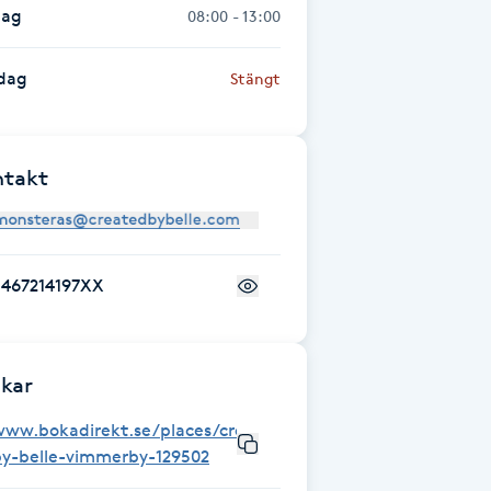
dag
08:00 - 13:00
dag
Stängt
ntakt
+467214197XX
kar
www.bokadirekt.se/places/created-
by-belle-vimmerby-129502