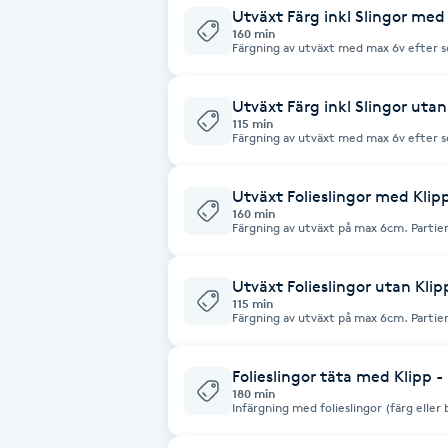
Utväxt Färg inkl Slingor med 
Fotsvamp
160 min
Färgning av utväxt med max 6v efter s
slingor på längder. Klippning ingår.
Fotvård
Utväxt Färg inkl Slingor utan
115 min
Fransar
Färgning av utväxt med max 6v efter s
på längder. Klippning ingår EJ.
Fransborttagning
Utväxt Folieslingor med Klip
160 min
Färgning av utväxt på max 6cm. Partier
Fransfärgning
Utväxt Folieslingor utan Kli
115 min
Fransförlängning
Färgning av utväxt på max 6cm. Partier
Fransförlängning Megavolym
Folieslingor täta med Klipp -
180 min
Infärgning med folieslingor (färg eller 
Fransförlängning Volym
klippning och nyansering.