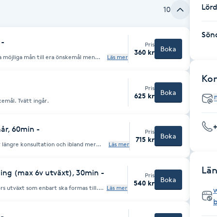
Lör
10
Sön
 -
Pris
Boka
360 kr
ta möjliga mån till era önskemål men
Läs mer
.
Ko
Pris
Boka
625 kr
emål. Tvätt ingår.
hår, 60min -
Pris
Boka
715 kr
r längre konsultation och ibland mer
Läs mer
 extra tjockt eller långt hår som tar
Län
ing (max 6v utväxt), 30min -
Pris
Boka
540 kr
s utväxt som enbart ska formas till.
Läs mer
 -