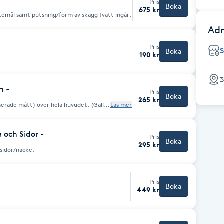
Pris
Boka
675 kr
kemål samt putsning/form av skägg Tvätt ingår.
Adr
Pris
Boka
190 kr
3
n -
Pris
Boka
265 kr
nerade mått) över hela huvudet. (Gäller
Läs mer
 och nacke ska klippas med maskin bokas
ng 60min” istället.
 och Sidor -
Pris
Boka
295 kr
 sidor/nacke.
Pris
Boka
449 kr