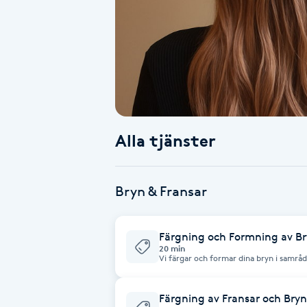
Alternativmedicin
Andningsmassage
Ansiktslyft utan kirurgi
Aromamassage
Alla tjänster
Ashtanga Yoga
Bryn & Fransar
Ayurveda
Färgning och Formning av Br
Ayurvedisk Massage
20 min
Vi färgar och formar dina bryn i samr
pincett och/eller rakkniv. Färgens håll
Ansiktsbehandling djuprengörande
Färgning av Fransar och Bryn
B