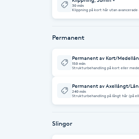
Klippning, 30min -
Eyeliner-tatuering
30 min
Klippning på kort hår utan avancerade 
F
Face framing
Permanent
Faceliftmassage
Permanent av Kort/Medellång
Fet hårbotten
150 min
Strukturbehandling på kort eller mede
axeln). Klippning ingår.
Fettreducering
Permanent av Axellångt/Lång
240 min
Fibromassage
Strukturbehandling på långt hår (på ell
Tiden kan förlängas beroende på hårlä
Fillers
Slingor
Fotmassage