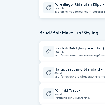
Folieslingor täta utan Klipp -
Fransk manikyr
135 min
Infärgning med folieslingor (färg eller 
Klippning ingår EJ.
Fransrengöring
Brud/Bal/Make-up/Styling
Frekvensterapi
Friskvård
Brud- & Balstyling, end Hår 
150 min
Vi utför din Brud- och Balstyling på s
Friskvårdsmassage
vid konsultationstillfället. Förberedels
fäste för krona och slöja (vid behov) i
eventuella tillbehör kan tillkomma. Vi e
snacks, allt för att göra dagen lite extr
Håruppsättning Standard -
Frisör
Brudtärnor och andra medföljande boka
60 min
också dryck/snacks om ni kommer till
Vi utför en enklare håruppsättning me
personlig fotograf som förevigar dagen
utefter behov (tex föning, lockar etc)
som vår dagliga drift inte störs. Vid bokning av Brudstyling på egen utvald
Funktionsanalys
plats, kontakta salongen för individue
tillkommer
Fön inkl Tvätt -
30 min
Tvättning och volymföning.
Färgning