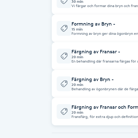
30 min
Vi färgar och formar dina bryn och fr
sker med pincett och/eller rakkniv. Fä
Babylights
vaxning bokas detta hos våra hudtera
Formning av Bryn -
15 min
Balayage
Formning av bryn ger dina ögonbryn e
framhäver dina ansiktsdrag. Behandlin
din naturliga brynform för ett så harm
noggrant med antingen pincett/rakkniv
Bambumassage
Färgning av Fransar -
20 min
En behandling där fransarna färgas för
Barber
Resultatet håller i flera veckor och g
definierade ut utan att behöva mascara
Färgning av Bryn -
Barnklippning
20 min
Behandling av ögonbrynen där de färga
volym. Resultatet håller i några veckor
utseende.
BIAB
Färgning av Fransar och Form
20 min
Blowout
Fransfärg, för extra djup och definiti
en naturligt framhävd blick och ett vä
med vax eller pincett för att passa din
Bottenfärg