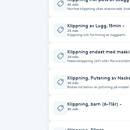
Cryoterapi
45 min
Normal klippning utan avancerade öns
D
Klippning av Lugg, 15min -
Damklippning
25 min
Klippning och formning av luggparti.
Dermapen
Klippning endast med maski
20 min
Diamantslipning
Maskinklippning (ett eller flera kombi
klippningen en frisyr där enbart sidor
E
“Klippning 45 min” alternativt “Klippni
Klippning, Putsning av Nacke
Enzympeeling
30 min
Bokas vid behov av putsning på endast
Extensions
Klippning, barn (6-11år) -
45 min
Extensions borttagning