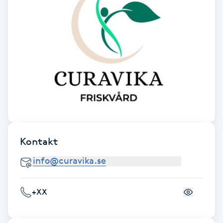
Fotsvamp
Fotvård
Fransar
Fransborttagning
Fransfärgning
Kontakt
Fransförlängning
Fransförlängning Megavolym
+XX
Fransförlängning Volym