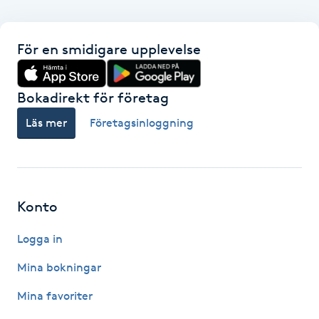
Gua Sha-massage
För en smidigare upplevelse
H
Hatha Yoga
Bokadirekt för företag
Läs mer
Företagsinloggning
Headspa
Healing
Konto
Herrklippning
Logga in
HIFU
Mina bokningar
Hollywood Peel
Mina favoriter