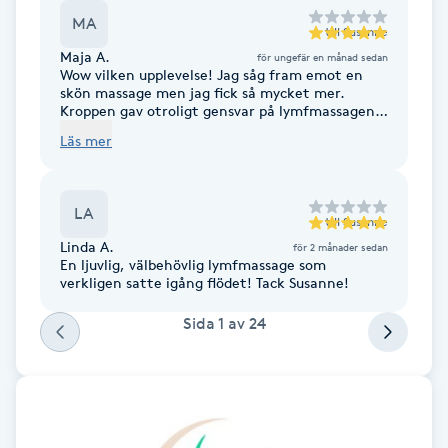
MA
F
till
Susanne
Maja A.
för ungefär en månad sedan
Wow vilken upplevelse! Jag såg fram emot en
Face framing
skön massage men jag fick så mycket mer.
Kroppen gav otroligt gensvar på lymfmassagen
och jag insåg att mitt mående verkligen är i
Faceliftmassage
Läs mer
behov av detta. Jag har testat lymfmassage en
gång tidigare men upplevde inte samma skillnad
som hos Susanne. Vi ses snart igen!
Fet hårbotten
LA
till
Susanne
Fettreducering
Linda A.
för 2 månader sedan
En ljuvlig, välbehövlig lymfmassage som
verkligen satte igång flödet! Tack Susanne!
Fibromassage
Sida
1
av
24
Fillers
Fotmassage