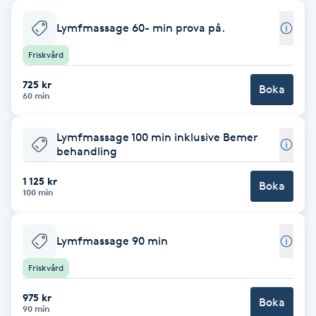
Babylights
Lymfmassage 60- min prova på.
Friskvård
Balayage
725 kr
Boka
60 min
Bambumassage
Lymfmassage 100 min inklusive Bemer
Barber
behandling
1 125 kr
Barnklippning
Boka
100 min
BIAB
Lymfmassage 90 min
Blowout
Friskvård
975 kr
Bottenfärg
Boka
90 min