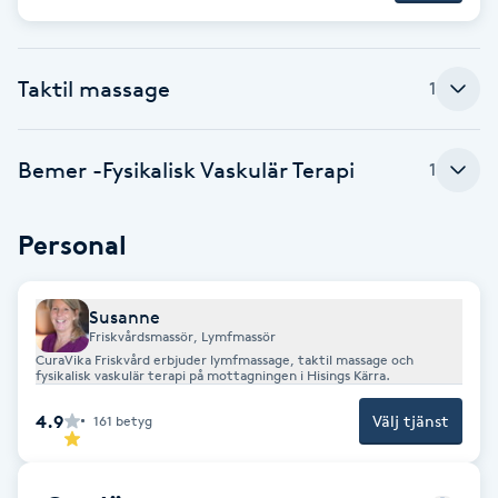
Brynformning
Taktil massage
1
Brynfärgning
Brynplockning
Bemer -Fysikalisk Vaskulär Terapi
1
Bröllopsuppsättning
Personal
C
Celluliter
Susanne
Friskvårdsmassör, Lymfmassör
CuraVika Friskvård erbjuder lymfmassage, taktil massage och
fysikalisk vaskulär terapi på mottagningen i Hisings Kärra.
Coachning
4.9
Välj tjänst
161
betyg
Color correction