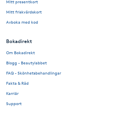
Mitt presentkort
Hot Stone Massage
Mitt friskvårdskort
Hot yoga
Avboka med kod
Hudföryngring
Bokadirekt
Huduppstramning
Om Bokadirekt
Hudvård
Blogg - Beautylabbet
FAQ - Skönhetsbehandlingar
Hyaluronsyra
Fakta & Råd
Hyperhidros
Karriär
Hypnos
Support