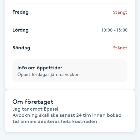
Föning
Fredag
Stängt
G
Lördag
10:00 - 15:00
Gel naglar
Söndag
Stängt
Gelenaglar
Gellack
Info om öppettider
Öppet lördagar jämna veckor
Gellack med förstärkning
Om företaget
Gravidmassage
Jag tar emot Epassi.

Avbokning skall ske senast 24 tim innan bokad 
Gravidyoga
tid annars debiteras hela kostnaden.
Gruppträning