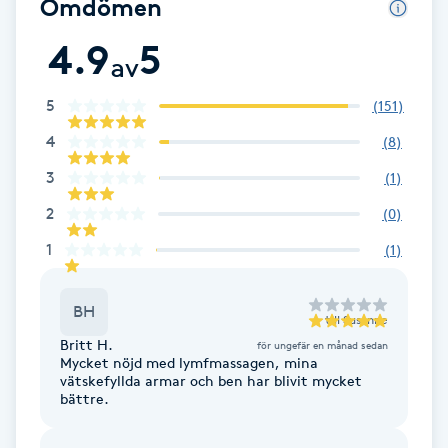
Omdömen
Cryoterapi
D
4.9
5
av
Damklippning
5
(
151
)
Dermapen
4
(
8
)
3
(
1
)
Diamantslipning
2
(
0
)
E
1
(
1
)
Enzympeeling
BH
till
Susanne
Extensions
Britt H.
för ungefär en månad sedan
Mycket nöjd med lymfmassagen, mina
vätskefyllda armar och ben har blivit mycket
Extensions borttagning
bättre.
Eyeliner-tatuering