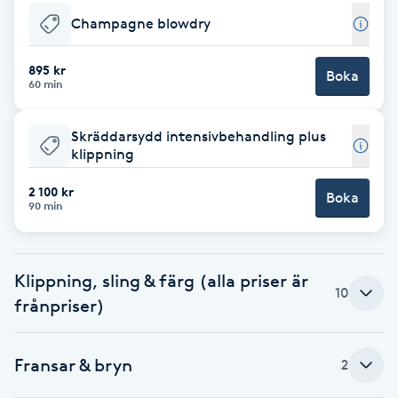
Champagne blowdry
Brynformning
895 kr
Boka
Brynfärgning
60 min
Brynplockning
Skräddarsydd intensivbehandling plus
klippning
Bröllopsuppsättning
2 100 kr
Boka
90 min
C
Celluliter
Klippning, sling & färg (alla priser är
10
Coachning
frånpriser)
Color correction
Fransar & bryn
2