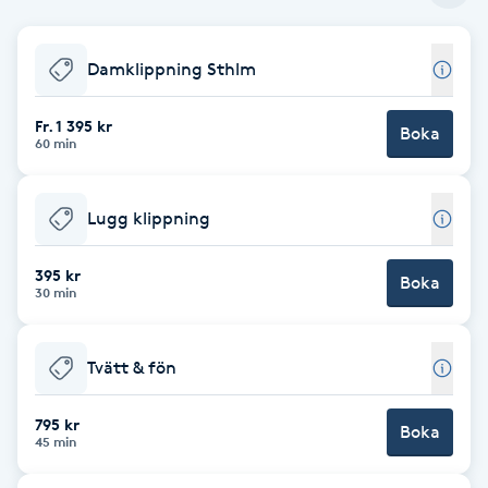
Babylights
Damklippning Sthlm
Balayage
Fr. 1 395 kr
Boka
60 min
Bambumassage
Lugg klippning
Barber
395 kr
Boka
Barnklippning
30 min
BIAB
Tvätt & fön
Blowout
795 kr
Boka
45 min
Bottenfärg