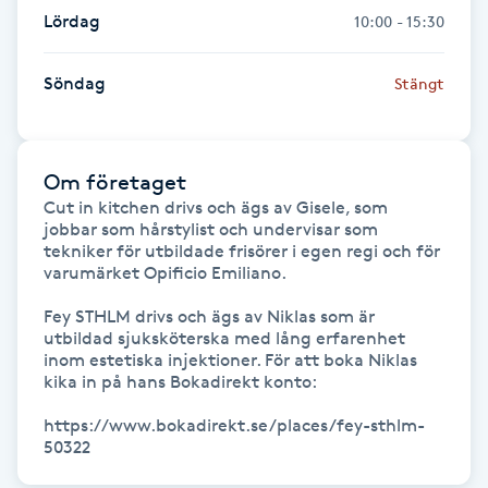
Hot Stone Massage
Lördag
10:00 - 15:30
Hot yoga
Söndag
Stängt
Hudföryngring
Om företaget
Huduppstramning
Cut in kitchen drivs och ägs av Gisele, som 
jobbar som hårstylist och undervisar som 
tekniker för utbildade frisörer i egen regi och för 
Hudvård
varumärket Opificio Emiliano. 

Fey STHLM drivs och ägs av Niklas som är 
Hyaluronsyra
utbildad sjuksköterska med lång erfarenhet 
inom estetiska injektioner. För att boka Niklas 
Hyperhidros
kika in på hans Bokadirekt konto: 

https://www.bokadirekt.se/places/fey-sthlm-
Hypnos
50322 