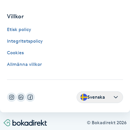
Kinesiologi
Villkor
Kinesisk medicin
Etisk policy
Kiropraktik
Integritetspolicy
Cookies
Klangmassage
Allmänna villkor
Klippning
Klippning & Slingor
Svenska
Klippning ungdom
Koppningsmassage
© Bokadirekt
2026