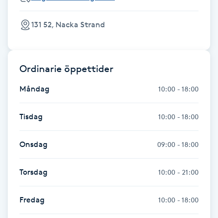
Gua Sha-massage
131 52, Nacka Strand
H
Hatha Yoga
Ordinarie öppettider
Headspa
Måndag
10:00 - 18:00
Healing
Tisdag
10:00 - 18:00
Herrklippning
Onsdag
09:00 - 18:00
HIFU
Torsdag
10:00 - 21:00
Hollywood Peel
Fredag
10:00 - 18:00