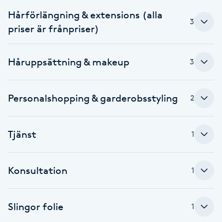
Cryoterapi
Hårförlängning & extensions (alla
D
3
priser är frånpriser)
Damklippning
Håruppsättning & makeup
3
Dermapen
Personalshopping & garderobsstyling
Diamantslipning
2
E
Tjänst
1
Enzympeeling
Extensions
Konsultation
1
Extensions borttagning
Slingor folie
1
Eyeliner-tatuering