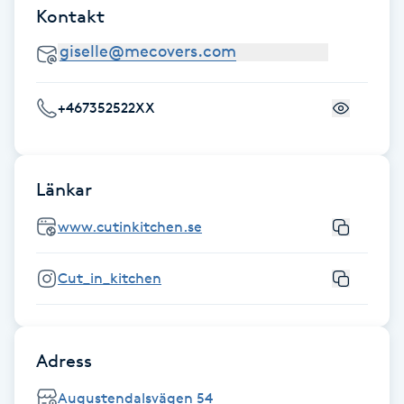
Kontakt
Föning
G
Gel naglar
+467352522XX
Gelenaglar
Länkar
Gellack
www.cutinkitchen.se
Gellack med förstärkning
Cut_in_kitchen
Gravidmassage
Gravidyoga
Adress
Gruppträning
Augustendalsvägen 54