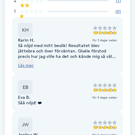
2
(
1
)
Fotsvamp
1
(
0
)
Fotvård
KH
till
Giséle Esse
Fransar
Karin H.
för 3 dagar sedan
Så nöjd med mitt besök! Resultatet blev
jättebra och över förväntan. Giséle förstod
precis hur jag ville ha det och kände mig så väl
Fransborttagning
omhändertagen. Tack ❤️
Läs mer
Fransfärgning
EB
till
Giséle Esse
Fransförlängning
Eva B.
för 4 dagar sedan
Såå nöjd! ❤️
Fransförlängning Megavolym
Fransförlängning Volym
JW
till
Giséle Esse
Joelina W.
för 6 dagar sedan