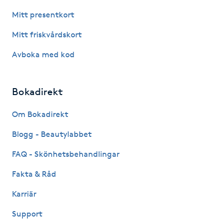
Mitt presentkort
IPL hårborttagning
Mitt friskvårdskort
IR-massage
Avboka med kod
J
Japansk massage
Bokadirekt
K
Om Bokadirekt
K18
Blogg - Beautylabbet
Katun fransar
FAQ - Skönhetsbehandlingar
Fakta & Råd
Kemisk peeling
Karriär
Keratinbehandling
Support