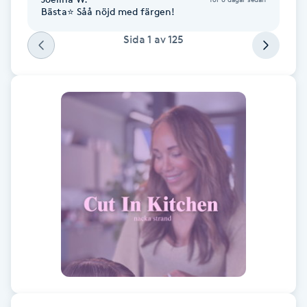
Bästa⭐️ Såå nöjd med färgen!
Fransk manikyr
Sida
1
av
125
Fransrengöring
Frekvensterapi
Friskvård
Friskvårdsmassage
Frisör
Funktionsanalys
Färgning