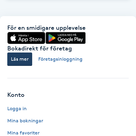
Hårborttagning
Hårbottenbehandling
För en smidigare upplevelse
Hårförlängning
Bokadirekt för företag
Hårvård
Läs mer
Företagsinloggning
Hälsa
Hälsprickor
Konto
I
Logga in
Idrottsmassage
Mina bokningar
IPL
Mina favoriter