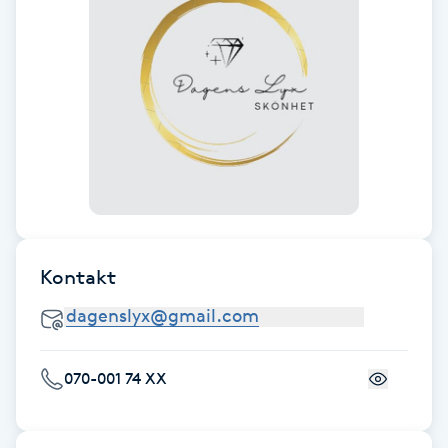
Föning
G
Gel naglar
Gelenaglar
Gellack
Gellack med förstärkning
Kontakt
Gravidmassage
070-001 74 XX
Gravidyoga
Gruppträning