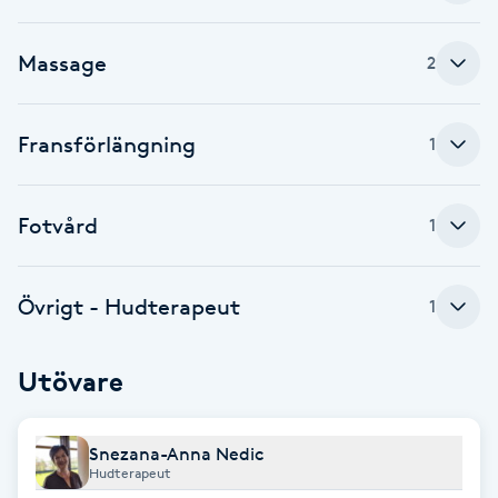
F
Massage
2
Face framing
Fransförlängning
1
Faceliftmassage
Fet hårbotten
Fotvård
1
Fettreducering
Övrigt - Hudterapeut
1
Fibromassage
Utövare
Fillers
Snezana-Anna Nedic
Fotmassage
Hudterapeut