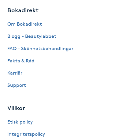
Bokadirekt
IPL hårborttagning
Om Bokadirekt
IR-massage
Blogg - Beautylabbet
J
FAQ - Skönhetsbehandlingar
Japansk massage
Fakta & Råd
K
Karriär
K18
Support
Katun fransar
Villkor
Kemisk peeling
Etisk policy
Keratinbehandling
Integritetspolicy