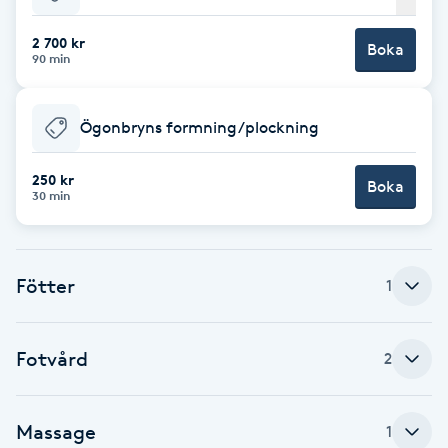
Cryoterapi
D
2 700 kr
Boka
90 min
Damklippning
Ögonbryns formning/plockning
Dermapen
250 kr
Boka
Diamantslipning
30 min
E
Enzympeeling
Fötter
1
Extensions
Fotvård
2
Extensions borttagning
Massage
1
Eyeliner-tatuering