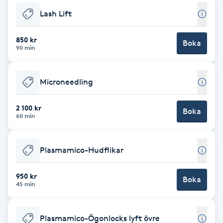
Lash Lift
Brynformning
850 kr
Boka
Brynfärgning
90 min
Brynplockning
Microneedling
Bröllopsuppsättning
2 100 kr
Boka
60 min
C
Celluliter
Plasmamico-Hudflikar
Coachning
950 kr
Boka
45 min
Color correction
Plasmamico-Ögonlocks lyft övre