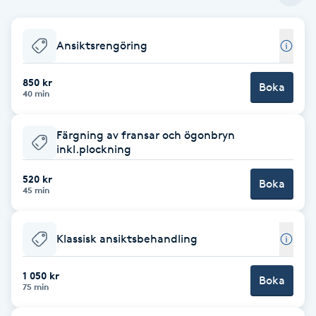
Babylights
Ansiktsrengöring
Balayage
850 kr
Boka
40 min
Bambumassage
Färgning av fransar och ögonbryn
Barber
inkl.plockning
520 kr
Barnklippning
Boka
45 min
BIAB
Klassisk ansiktsbehandling
Blowout
1 050 kr
Boka
75 min
Bottenfärg