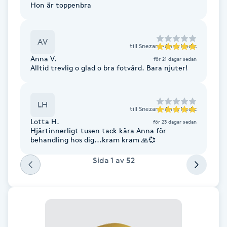
Hon är toppenbra
Fransk manikyr
Fransrengöring
AV
till
Snezana-Anna Nedic
Anna V.
för 21 dagar sedan
Frekvensterapi
Alltid trevlig o glad o bra fotvård. Bara njuter!
Friskvård
LH
till
Snezana-Anna Nedic
Lotta H.
för 23 dagar sedan
Friskvårdsmassage
Hjärtinnerligt tusen tack kära Anna för
behandling hos dig...kram kram 🙏💞
Frisör
Sida
1
av
52
Funktionsanalys
Färgning