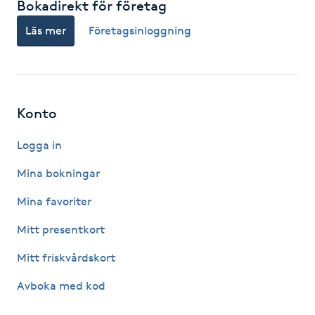
Bokadirekt för företag
Hårborttagning
Läs mer
Företagsinloggning
Hårbottenbehandling
Hårförlängning
Konto
Hårvård
Logga in
Hälsa
Mina bokningar
Mina favoriter
Hälsprickor
I
Mitt presentkort
Mitt friskvårdskort
Idrottsmassage
Avboka med kod
IPL