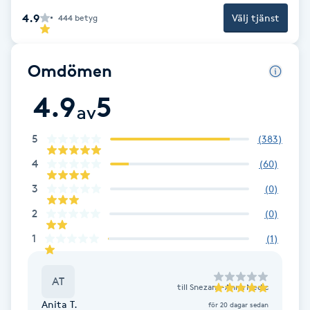
Fotsvamp
4.9
Välj tjänst
444
betyg
Fotvård
Omdömen
Fransar
4.9
5
av
Fransborttagning
5
(
383
)
4
(
60
)
Fransfärgning
3
(
0
)
Fransförlängning
2
(
0
)
1
(
1
)
Fransförlängning Megavolym
AT
Fransförlängning Volym
till
Snezana-Anna Nedic
Anita T.
för 20 dagar sedan