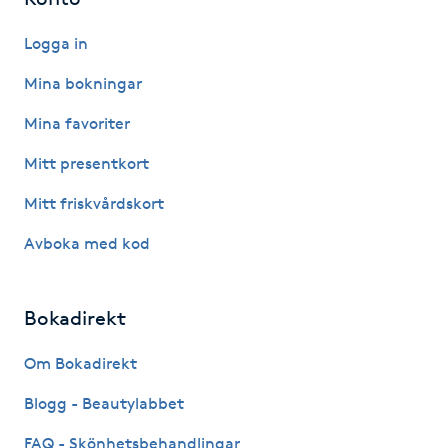
Föning
Logga in
G
Mina bokningar
Gel naglar
Mina favoriter
Gelenaglar
Mitt presentkort
Mitt friskvårdskort
Gellack
Avboka med kod
Gellack med förstärkning
Bokadirekt
Gravidmassage
Om Bokadirekt
Gravidyoga
Blogg - Beautylabbet
Gruppträning
FAQ - Skönhetsbehandlingar