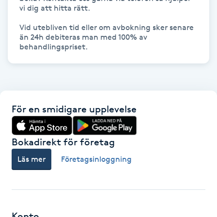
vi dig att hitta rätt.

Fransk manikyr
Vid utebliven tid eller om avbokning sker senare 
Fransrengöring
än 24h debiteras man med 100% av 
behandlingspriset.
Frekvensterapi
Friskvård
För en smidigare upplevelse
Friskvårdsmassage
Bokadirekt för företag
Frisör
Läs mer
Företagsinloggning
Funktionsanalys
Färgning
Konto