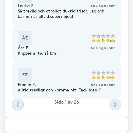
Cryoterapi
Louise S.
för 3 dagar sedan
D
Så trevlig och otroligt duktig frisör. Jag och
barnen är alltid supernöjda!
Damklippning
ÅE
till
Dalia
Dermapen
Åsa E.
för 8 dagar sedan
Klipper alltid så bra!
Diamantslipning
E
EZ
till
Dalia
Enzympeeling
Emelie Z.
för 8 dagar sedan
Alltid trevligt och komma hit! Tack igen :)
Extensions
Sida
1
av
26
Extensions borttagning
Eyeliner-tatuering