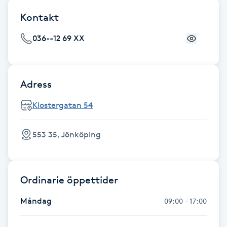
F
Kontakt
Face framing
036--12 69 XX
Faceliftmassage
Adress
Fet hårbotten
Klostergatan 54
Fettreducering
553 35, Jönköping
Fibromassage
Ordinarie öppettider
Fillers
Måndag
09:00 - 17:00
Fotmassage