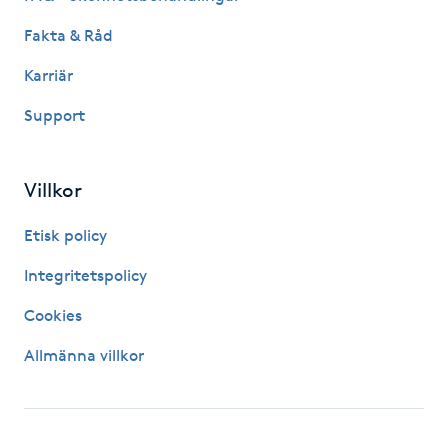
Fakta & Råd
Gua Sha-massage
H
Karriär
Support
Hatha Yoga
Headspa
Villkor
Healing
Etisk policy
Integritetspolicy
Herrklippning
Cookies
HIFU
Allmänna villkor
Hollywood Peel