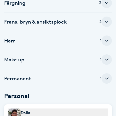
Färgning
3
Babylights
Frans, bryn & ansiktsplock
2
Balayage
Bambumassage
Herr
1
Barber
Make up
1
Barnklippning
Permanent
1
BIAB
Personal
Blowout
Bottenfärg
Dalia