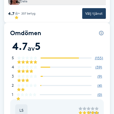
Dalia
Brynformning
4.7
Välj tjänst
207
betyg
Brynfärgning
Omdömen
Brynplockning
4.7
5
av
Bröllopsuppsättning
5
(
155
)
C
4
(
39
)
Celluliter
3
(
9
)
2
(
4
)
Coachning
1
(
0
)
Color correction
LS
till
Dalia