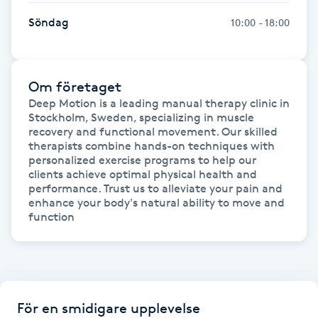
Söndag
10:00 - 18:00
Gua Sha-massage
H
Om företaget
Hatha Yoga
Deep Motion is a leading manual therapy clinic in 
Stockholm, Sweden, specializing in muscle 
Headspa
recovery and functional movement. Our skilled 
therapists combine hands-on techniques with 
personalized exercise programs to help our 
Healing
clients achieve optimal physical health and 
performance. Trust us to alleviate your pain and 
enhance your body's natural ability to move and 
Herrklippning
function
HIFU
Hollywood Peel
För en smidigare upplevelse