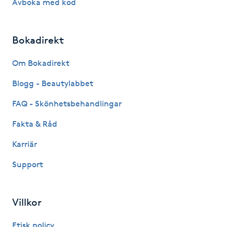
Avboka med kod
Hårborttagning
Hårbottenbehandling
Bokadirekt
Hårförlängning
Om Bokadirekt
Blogg - Beautylabbet
Hårvård
FAQ - Skönhetsbehandlingar
Hälsa
Fakta & Råd
Karriär
Hälsprickor
I
Support
Idrottsmassage
Villkor
IPL
Etisk policy