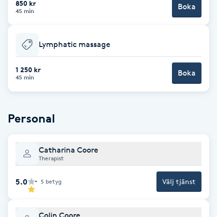
850 kr
Boka
45 min
Brynformning
Lymphatic massage
Brynfärgning
1 250 kr
Brynplockning
Boka
45 min
Bröllopsuppsättning
C
Personal
Celluliter
Catharina Coore
Therapist
Coachning
5.0
Välj tjänst
5
betyg
Color correction
Colin Coore