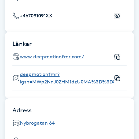
Fransk manikyr
+467091091XX
Fransrengöring
Frekvensterapi
Länkar
www.deepmotionfmr.com/
Friskvård
deepmotionfmr?
Friskvårdsmassage
igsh=MWp2NnJ0ZHM1dzU0MA%3D%3D&utm_sour
Frisör
Adress
Funktionsanalys
Nybrogatan 64
Färgning