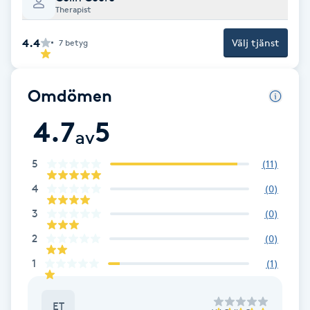
Cryoterapi
Therapist
D
4.4
Välj tjänst
7
betyg
Damklippning
Omdömen
Dermapen
4.7
5
av
Diamantslipning
E
5
(
11
)
4
(
0
)
Enzympeeling
3
(
0
)
Extensions
2
(
0
)
1
(
1
)
Extensions borttagning
ET
Eyeliner-tatuering