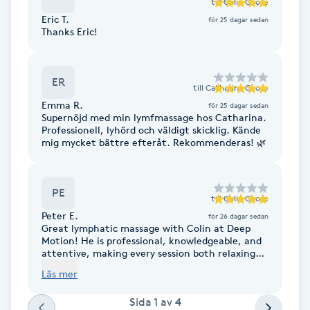
till
Colin Coore
F
Eric T.
för 25 dagar sedan
Thanks Eric!
Face framing
ER
till
Catharina Coore
Faceliftmassage
Emma R.
för 25 dagar sedan
Supernöjd med min lymfmassage hos Catharina.
Fet hårbotten
Professionell, lyhörd och väldigt skicklig. Kände
mig mycket bättre efteråt. Rekommenderas! 🌿
Fettreducering
PE
till
Colin Coore
Fibromassage
Peter E.
för 26 dagar sedan
Great lymphatic massage with Colin at Deep
Motion! He is professional, knowledgeable, and
Fillers
attentive, making every session both relaxing
and effective. I left feeling lighter, refreshed,
Läs mer
and well taken care of. Highly recommended!
Fotmassage
Sida
1
av
4