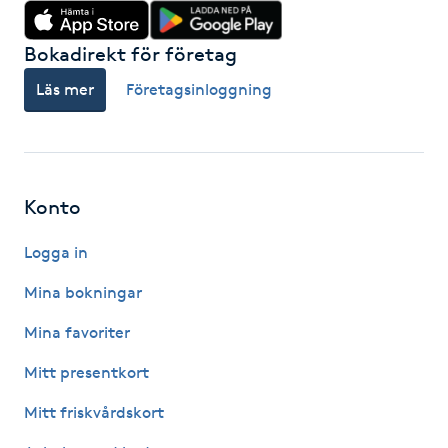
Hot Stone Massage
Bokadirekt för företag
Hot yoga
Läs mer
Företagsinloggning
Hudföryngring
Huduppstramning
Konto
Hudvård
Logga in
Hyaluronsyra
Mina bokningar
Mina favoriter
Hyperhidros
Mitt presentkort
Hypnos
Mitt friskvårdskort