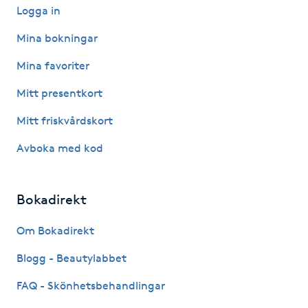
Logga in
Fransk manikyr
Mina bokningar
Fransrengöring
Mina favoriter
Frekvensterapi
Mitt presentkort
Mitt friskvårdskort
Friskvård
Avboka med kod
Friskvårdsmassage
Bokadirekt
Frisör
Om Bokadirekt
Funktionsanalys
Blogg - Beautylabbet
Färgning
FAQ - Skönhetsbehandlingar