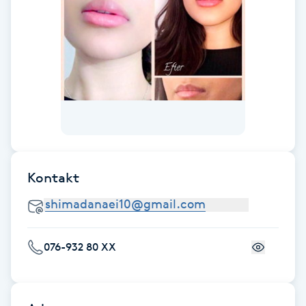
Cryoterapi
D
Damklippning
Dermapen
Diamantslipning
E
Kontakt
Enzympeeling
Extensions
076-932 80 XX
Extensions borttagning
Eyeliner-tatuering