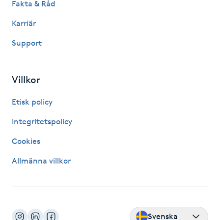
Fakta & Råd
Föning
Karriär
G
Support
Gel naglar
Gelenaglar
Villkor
Etisk policy
Gellack
Integritetspolicy
Gellack med förstärkning
Cookies
Gravidmassage
Allmänna villkor
Gravidyoga
Gruppträning
Svenska