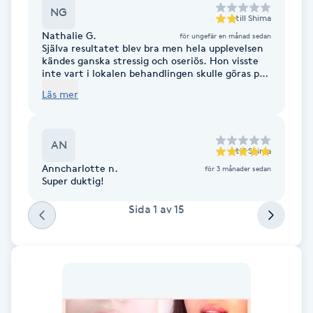
NG
till
Shima
Brynformning
Nathalie G.
för ungefär en månad sedan
Själva resultatet blev bra men hela upplevelsen
kändes ganska stressig och oseriös. Hon visste
Brynfärgning
inte vart i lokalen behandlingen skulle göras på
mig (fillers) och föreslog att vi kanske kunde
Läs mer
göra fillers i frisörschamponeringen.
Brynplockning
Behandlingen gick väldigt snabbt och hon
kändes väldigt stressad. Fick ingen spegel för
att se hur det blev utan fick själv gå till en
Bröllopsuppsättning
AN
spegel som var på väggen och kolla. Själva
till
Shima
besöket var max 5min totalt vilket är väldigt
C
Anncharlotte n.
för 3 månader sedan
kort. Precis när vi var klar kom hennes andra
Super duktig!
kund så jag tror att hon bokar in lite för många
Celluliter
kunder på korta tider.
Sida
1
av
15
Coachning
Color correction