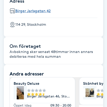
Adress
F
Birger Jarlsgatan 42
Face framing
114 29, Stockholm
Faceliftmassage
Fet hårbotten
Om företaget
Avbokning sker senast 48timmar innan annars 
debiteras med hela summan 
Fettreducering
Fibromassage
Andra adresser
Beauty Deluxe
Skönhet by 
Fillers
Birger Jarlsgatan 46, Stockholm
Birger
Fotmassage
Öppet idag
09:30 - 20:00