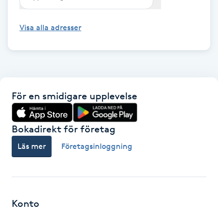
Fotsvamp
Visa alla adresser
Fotvård
Fransar
Fransborttagning
För en smidigare upplevelse
Fransfärgning
Bokadirekt för företag
Fransförlängning
Läs mer
Företagsinloggning
Fransförlängning Megavolym
Fransförlängning Volym
Konto