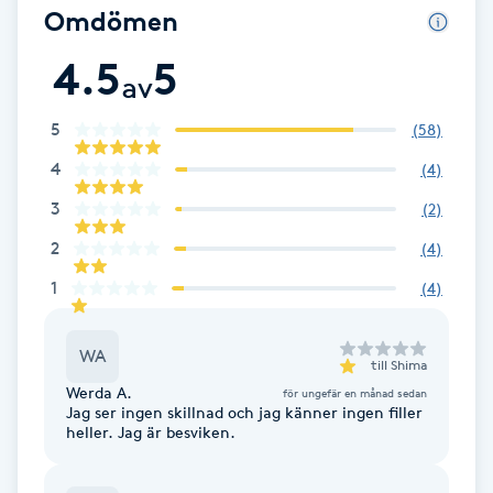
Omdömen
Babylights
4.5
5
av
Balayage
5
(
58
)
Bambumassage
4
(
4
)
3
(
2
)
Barber
2
(
4
)
Barnklippning
1
(
4
)
BIAB
WA
till
Shima
Werda A.
för ungefär en månad sedan
Blowout
Jag ser ingen skillnad och jag känner ingen filler
heller. Jag är besviken.
Bottenfärg