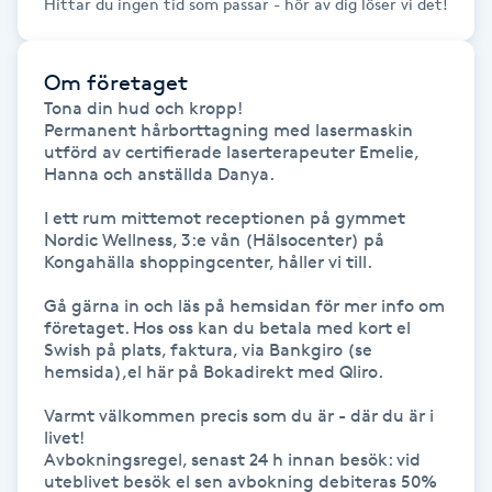
Hittar du ingen tid som passar - hör av dig löser vi det!
Föning
G
Om företaget
Tona din hud och kropp!

Gel naglar
Permanent hårborttagning med lasermaskin 
utförd av certifierade laserterapeuter Emelie, 
Gelenaglar
Hanna och anställda Danya.

I ett rum mittemot receptionen på gymmet 
Gellack
Nordic Wellness, 3:e vån (Hälsocenter) på 
Kongahälla shoppingcenter, håller vi till.

Gellack med förstärkning
Gå gärna in och läs på hemsidan för mer info om 
företaget. Hos oss kan du betala med kort el 
Swish på plats, faktura, via Bankgiro (se 
Gravidmassage
hemsida),el här på Bokadirekt med Qliro.

Varmt välkommen precis som du är - där du är i 
Gravidyoga
livet!

Avbokningsregel, senast 24 h innan besök: vid 
Gruppträning
uteblivet besök el sen avbokning debiteras 50% 