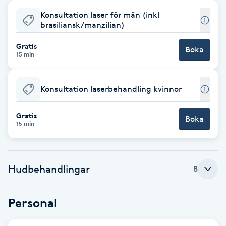
Konsultation laser för män (inkl
Babylights
brasiliansk/manzilian)
Balayage
Gratis
Boka
15 min
Bambumassage
Konsultation laserbehandling kvinnor
Barber
Gratis
Boka
15 min
Barnklippning
BIAB
Hudbehandlingar
8
Blowout
Personal
Bottenfärg