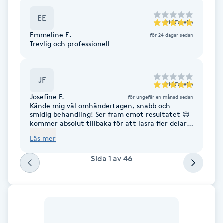
F
EE
till
Emelie
Emmeline E.
för 24 dagar sedan
Face framing
Trevlig och professionell
Faceliftmassage
JF
till
Emelie
Fet hårbotten
Josefine F.
för ungefär en månad sedan
Kände mig väl omhändertagen, snabb och
smidig behandling! Ser fram emot resultatet 😊
Fettreducering
kommer absolut tillbaka för att lasra fler delar
av kroppen!
Läs mer
Fibromassage
Sida
1
av
46
Fillers
Fotmassage