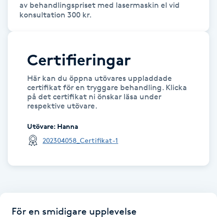
av behandlingspriset med lasermaskin el vid 
konsultation 300 kr.
Gua Sha-massage
H
Certifieringar
Hatha Yoga
Här kan du öppna utövares uppladdade
Headspa
certifikat för en tryggare behandling. Klicka
på det certifikat ni önskar läsa under
respektive utövare.
Healing
Utövare
:
Hanna
202304058_Certifikat-1
Herrklippning
HIFU
Hollywood Peel
För en smidigare upplevelse