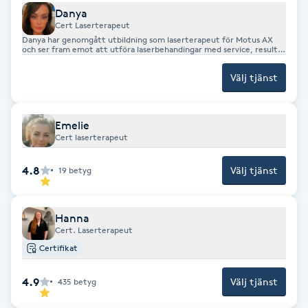
Danya
Brynformning
Cert Laserterapeut
Danya har genomgått utbildning som laserterapeut för Motus AX
och ser fram emot att utföra laserbehandingar med service, resultat
och trygghet i fokus för dig som kund.
Brynfärgning
Välj tjänst
Brynplockning
Emelie
Cert laserterapeut
Bröllopsuppsättning
C
4.8
Välj tjänst
19
betyg
Celluliter
Hanna
Cert. Laserterapeut
Coachning
Certifikat
Color correction
4.9
Välj tjänst
435
betyg