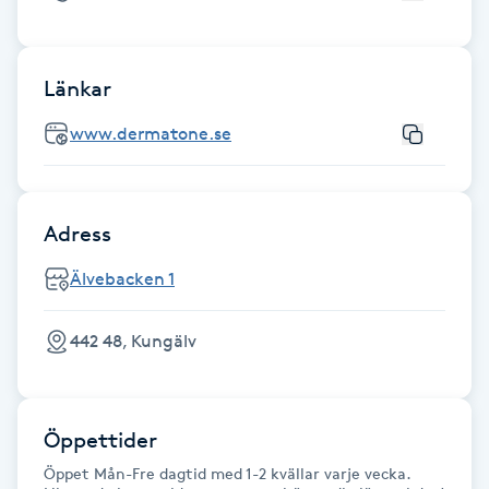
Fransk manikyr
Fransrengöring
Länkar
www.dermatone.se
Frekvensterapi
Friskvård
Adress
Friskvårdsmassage
Älvebacken 1
Frisör
442 48, Kungälv
Funktionsanalys
Öppettider
Färgning
Öppet Mån-Fre dagtid med 1-2 kvällar varje vecka.