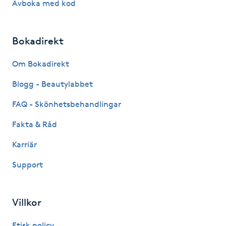
Avboka med kod
Hårborttagning
Hårbottenbehandling
Bokadirekt
Hårförlängning
Om Bokadirekt
Blogg - Beautylabbet
Hårvård
FAQ - Skönhetsbehandlingar
Hälsa
Fakta & Råd
Karriär
Hälsprickor
I
Support
Idrottsmassage
Villkor
IPL
Etisk policy