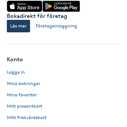
Hot Stone Massage
Bokadirekt för företag
Hot yoga
Läs mer
Företagsinloggning
Hudföryngring
Huduppstramning
Konto
Hudvård
Logga in
Hyaluronsyra
Mina bokningar
Mina favoriter
Hyperhidros
Mitt presentkort
Hypnos
Mitt friskvårdskort