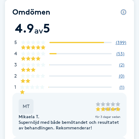
Cryoterapi
Omdömen
D
4.9
5
Damklippning
av
5
(
399
)
Dermapen
4
(
53
)
Diamantslipning
3
(
2
)
E
2
(
0
)
Enzympeeling
1
(
1
)
Extensions
MT
till
Emelie
Mikaela T.
för 3 dagar sedan
Extensions borttagning
Supernöjd med både bemötandet och resultatet
av behandlingen. Rekommenderar!
Eyeliner-tatuering