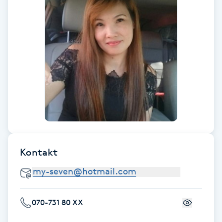
Fransk manikyr
Fransrengöring
Frekvensterapi
Friskvård
Friskvårdsmassage
Frisör
Kontakt
Funktionsanalys
070-731 80 XX
Färgning