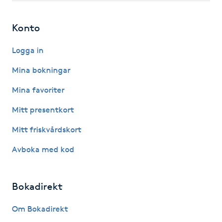
Hårborttagning
Konto
Hårbottenbehandling
Logga in
Hårförlängning
Mina bokningar
Hårvård
Mina favoriter
Mitt presentkort
Hälsa
Mitt friskvårdskort
Hälsprickor
Avboka med kod
I
Idrottsmassage
Bokadirekt
Om Bokadirekt
IPL