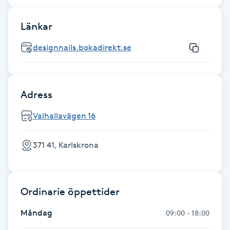
Föning
Länkar
G
designnails.bokadirekt.se
Gel naglar
Gelenaglar
Adress
Gellack
Valhallavägen 16
Gellack med förstärkning
371 41, Karlskrona
Gravidmassage
Ordinarie öppettider
Gravidyoga
Måndag
09:00 - 18:00
Gruppträning