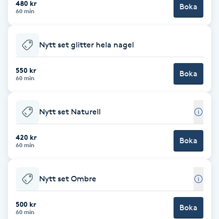
480 kr
Boka
60 min
Brynformning
Nytt set glitter hela nagel
Brynfärgning
550 kr
Brynplockning
Boka
60 min
Bröllopsuppsättning
Nytt set Naturell
C
420 kr
Celluliter
Boka
60 min
Coachning
Nytt set Ombre
Color correction
500 kr
Boka
60 min