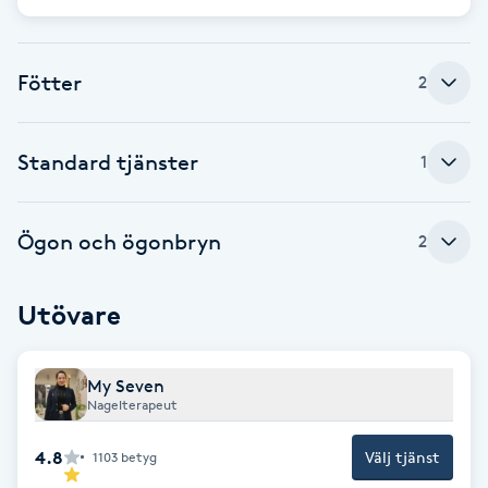
Cryoterapi
D
Fötter
2
Damklippning
Dermapen
Standard tjänster
1
Diamantslipning
Ögon och ögonbryn
2
E
Enzympeeling
Utövare
Extensions
My Seven
Nagelterapeut
Extensions borttagning
4.8
Välj tjänst
1103
betyg
Eyeliner-tatuering