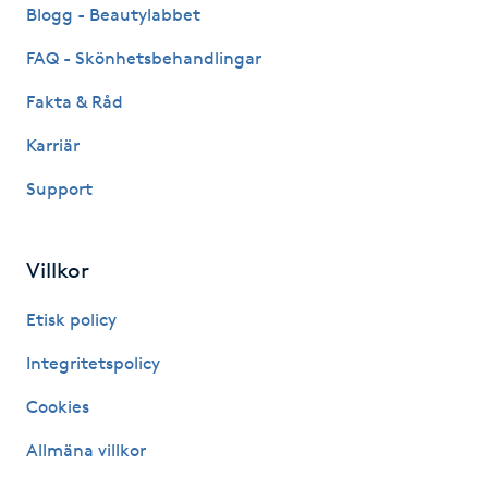
Blogg - Beautylabbet
IPL hårborttagning
FAQ - Skönhetsbehandlingar
IR-massage
Fakta & Råd
J
Karriär
Japansk massage
Support
K
Villkor
K18
Etisk policy
Katun fransar
Integritetspolicy
Kemisk peeling
Cookies
Allmäna villkor
Keratinbehandling