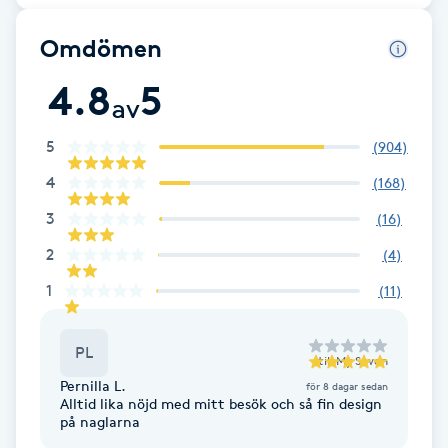
F
Omdömen
Face framing
4.8
5
av
Faceliftmassage
5
(
904
)
4
(
168
)
Fet hårbotten
3
(
16
)
Fettreducering
2
(
4
)
1
(
11
)
Fibromassage
PL
Fillers
till
My Seven
Pernilla L.
för 8 dagar sedan
Alltid lika nöjd med mitt besök och så fin design
Fotmassage
på naglarna