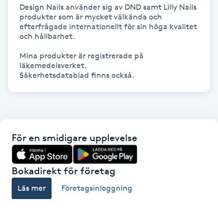
Hot Stone Massage
Design Nails använder sig av DND samt Lilly Nails 
produkter som är mycket välkända och 
efterfrågade internationellt för sin höga kvalitet 
Hot yoga
och hållbarhet.

Mina produkter är registrerade på 
Hudföryngring
läkemedelsverket.

Säkerhetsdatablad finns också.
Huduppstramning
Hudvård
För en smidigare upplevelse
Hyaluronsyra
Hyperhidros
Bokadirekt för företag
Läs mer
Företagsinloggning
Hypnos