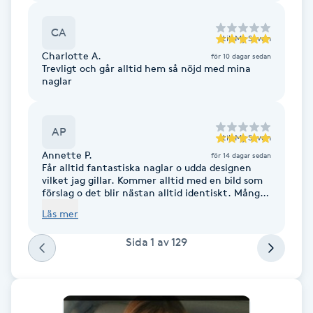
Fotsvamp
CA
till
My Seven
Fotvård
Charlotte A.
för 10 dagar sedan
Trevligt och går alltid hem så nöjd med mina
naglar
Fransar
Fransborttagning
AP
till
My Seven
Annette P.
för 14 dagar sedan
Får alltid fantastiska naglar o udda designen
Fransfärgning
vilket jag gillar. Kommer alltid med en bild som
förslag o det blir nästan alltid identiskt. Många
bättre. Det finns en anledning att jag gått hit i
Fransförlängning
Läs mer
10 år. Bästa stället om man vill ha bra service o
naglar som sticker ut i mängden. De går även
Sida
1
av
129
att få enkla naglar också
Fransförlängning Megavolym
Fransförlängning Volym