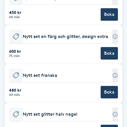
Babylights
450 kr
Boka
60 min
Balayage
Nytt set en färg och glitter, design extra
Bambumassage
600 kr
Boka
75 min
Barber
Barnklippning
Nytt set franska
BIAB
480 kr
Boka
60 min
Blowout
Nytt set glitter halv nagel
Bottenfärg