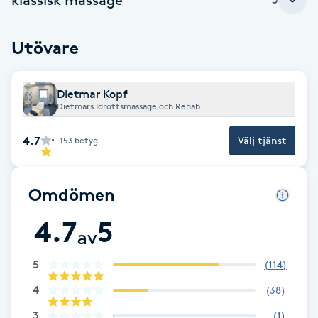
Cryoterapi
D
Utövare
Damklippning
Dietmar Kopf
Dermapen
Dietmars Idrottsmassage och Rehab
Diamantslipning
4.7
Välj tjänst
153
betyg
E
Omdömen
Enzympeeling
4.7
5
av
Extensions
5
(
114
)
Extensions borttagning
4
(
38
)
Eyeliner-tatuering
3
(
1
)