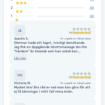
F
2
(
0
)
1
(
0
)
Face framing
JS
Faceliftmassage
till
Dietmar Kopf
Joacim S.
för ungefär en månad sedan
Dietmar hade ett lugnt, trevligt bemötande.
Fet hårbotten
Jag fick en djupgående idrottsmassage dvs lite
"hårdare" än klassisk som han också kan
erbjuda.
Fettreducering
Läs mer
Fibromassage
VN
till
Dietmar Kopf
Victoria N.
Fillers
för ungefär en månad sedan
Mycket bra! Bra råd av vad man kan göra för att
ej få känningar i mitt fall mina knän.
Fotmassage