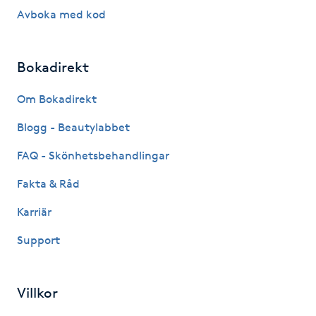
Hårborttagning
Avboka med kod
Hårbottenbehandling
Bokadirekt
Hårförlängning
Om Bokadirekt
Hårvård
Blogg - Beautylabbet
FAQ - Skönhetsbehandlingar
Hälsa
Fakta & Råd
Hälsprickor
Karriär
I
Support
Idrottsmassage
Villkor
IPL