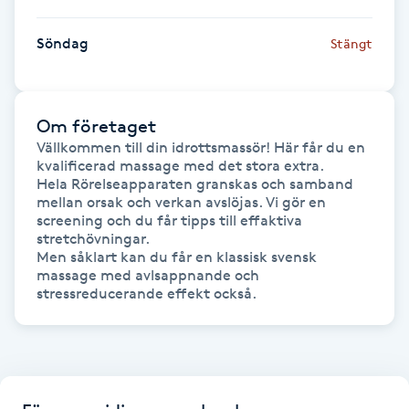
Gua Sha-massage
Söndag
Stängt
H
Hatha Yoga
Om företaget
Vällkommen till din idrottsmassör! Här får du en 
Headspa
kvalificerad massage med det stora extra.

Hela Rörelseapparaten granskas och samband 
mellan orsak och verkan avslöjas. Vi gör en 
Healing
screening och du får tipps till effaktiva 
stretchövningar.

Men såklart kan du får en klassisk svensk 
Herrklippning
massage med avlsappnande och 
stressreducerande effekt också.
HIFU
Hollywood Peel