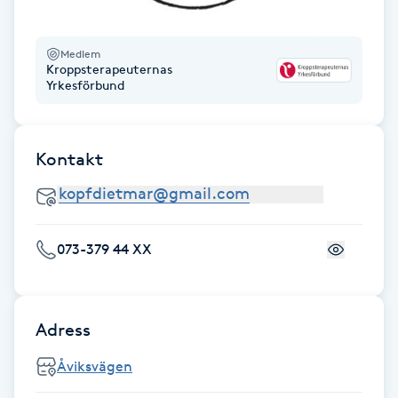
Fransk manikyr
Medlem
Fransrengöring
Kroppsterapeuternas
Yrkesförbund
Frekvensterapi
Kontakt
Friskvård
Friskvårdsmassage
073-379 44 XX
Frisör
Funktionsanalys
Adress
Färgning
Åviksvägen