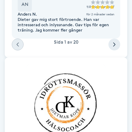
AN
Fotsvamp
till
Dietmar Kopf
Anders N.
för 2 månader sedan
Dieter gav mig stort förtroende. Han var
Fotvård
intresserad och inlyssnande. Gav tips för egen
träning. Jag kommer fler gånger
Fransar
Sida
1
av
20
Fransborttagning
Fransfärgning
Fransförlängning
Fransförlängning Megavolym
Fransförlängning Volym