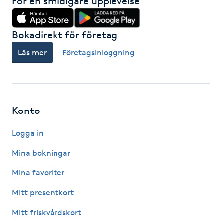
För en smidigare upplevelse
Hot Stone Massage
Bokadirekt för företag
Hot yoga
Läs mer
Företagsinloggning
Hudföryngring
Huduppstramning
Konto
Hudvård
Logga in
Hyaluronsyra
Mina bokningar
Hyperhidros
Mina favoriter
Mitt presentkort
Hypnos
Mitt friskvårdskort