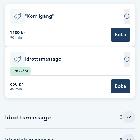
Brynformning
"Kom igång"
Brynfärgning
1 100 kr
Boka
90 min
Brynplockning
Idrottsmassage
Bröllopsuppsättning
Friskvård
C
650 kr
Boka
Celluliter
45 min
Coachning
Idrottsmassage
3
Color correction
klassisk massage
3