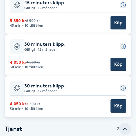
45 minuters klipp
Giltigt i 12 månader
Babylights
5 850 kr
6 500 kr
Köp
45 min
10 tillfällen
Balayage
30 minuters klipp!
Bambumassage
Giltigt i 12 månader
Barber
4 050 kr
4 500 kr
Köp
30 min
10 tillfällen
Barnklippning
30 minuters klipp!
Giltigt i 12 månader
BIAB
4 050 kr
4 500 kr
Köp
30 min
10 tillfällen
Blowout
Tjänst
2
Bottenfärg