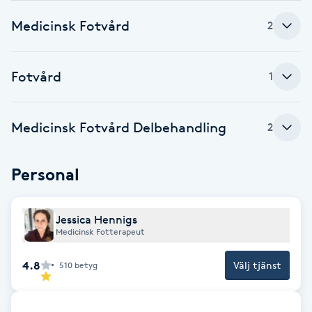
Medicinsk Fotvård
Babylights
2
Balayage
Fotvård
1
Bambumassage
Medicinsk Fotvård Delbehandling
2
Barber
Personal
Barnklippning
Jessica Hennigs
BIAB
Medicinsk Fotterapeut
Blowout
4.8
Välj tjänst
510
betyg
Bottenfärg