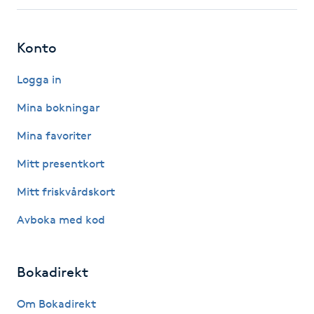
Gua Sha-massage
Konto
H
Logga in
Hatha Yoga
Mina bokningar
Headspa
Mina favoriter
Mitt presentkort
Healing
Mitt friskvårdskort
Herrklippning
Avboka med kod
HIFU
Bokadirekt
Hollywood Peel
Om Bokadirekt