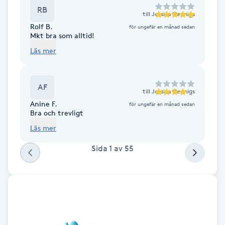
Cryoterapi
RB
till
Jessica Hennigs
D
Rolf B.
för ungefär en månad sedan
Mkt bra som alltid!
Damklippning
Läs mer
Dermapen
AF
till
Jessica Hennigs
Diamantslipning
Anine F.
för ungefär en månad sedan
Bra och trevligt
E
Läs mer
Enzympeeling
Sida
1
av
55
Extensions
Extensions borttagning
Eyeliner-tatuering