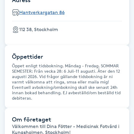
Fotsvamp
Hantverkargatan 86
Fotvård
112 38, Stockholm
Fransar
Öppettider
Fransborttagning
Öppet enligt tidsbokning. Måndag - Fredag. SOMMAR
SEMESTER: Från vecka 28: 6 Juli-11 augusti. Åter den 12
Fransfärgning
augusti 2026. Vid frågor gällande tidsbokning är ni
varmt välkomna att ringa, smsa eller maila mig!
Eventuell avbokning/ombokning skall ske senast 24h
Fransförlängning
innan bokad behandling. EJ avbeställd/om beställd tid
debiteras.
Fransförlängning Megavolym
Om företaget
Fransförlängning Volym
Välkommen till Dina Fötter - Medicinsk Fotvård i 
Kungsholmen, Stockholm! 
