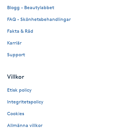
Hot Stone Massage
Blogg - Beautylabbet
FAQ - Skönhetsbehandlingar
Hot yoga
Fakta & Råd
Hudföryngring
Karriär
Huduppstramning
Support
Hudvård
Villkor
Hyaluronsyra
Etisk policy
Integritetspolicy
Hyperhidros
Cookies
Hypnos
Allmänna villkor