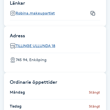
Länkar
Fotsvamp
Robina.makeupartist
Fotvård
Fransar
Adress
TILLINGE ULLUNDA 18
Fransborttagning
Fransfärgning
745 94, Enköping
Fransförlängning
Ordinarie öppettider
Fransförlängning Megavolym
Måndag
Stängt
Fransförlängning Volym
Tisdag
Stängt