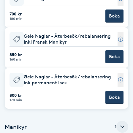
Brynformning
700 kr
Boka
180 min
Brynfärgning
Gele Naglar - Återbesök/ rebalansering
inkl Fransk Manikyr
Brynplockning
850 kr
Boka
160 min
Bröllopsuppsättning
C
Gele Naglar - Återbesök / rebalansering
ink permanent lack
Celluliter
800 kr
Boka
170 min
Coachning
Color correction
Manikyr
1