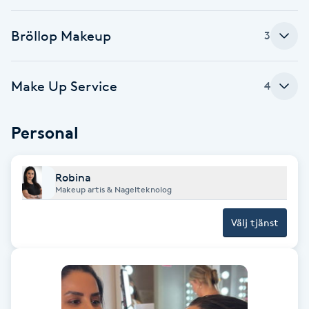
Cryoterapi
D
Bröllop Makeup
3
Damklippning
Make Up Service
4
Dermapen
Personal
Diamantslipning
E
Robina
Enzympeeling
Makeup artis & Nagelteknolog
Välj tjänst
Extensions
Extensions borttagning
Eyeliner-tatuering