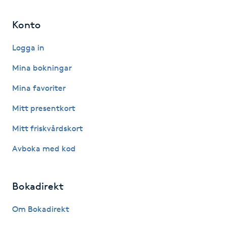
Hot Stone Massage
Konto
Hot yoga
Logga in
Hudföryngring
Mina bokningar
Mina favoriter
Huduppstramning
Mitt presentkort
Hudvård
Mitt friskvårdskort
Hyaluronsyra
Avboka med kod
Hyperhidros
Bokadirekt
Hypnos
Om Bokadirekt