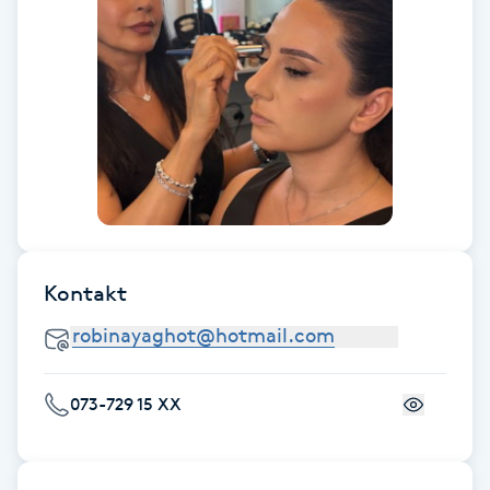
F
Face framing
Faceliftmassage
Fet hårbotten
Fettreducering
Kontakt
Fibromassage
Fillers
073-729 15 XX
Fotmassage