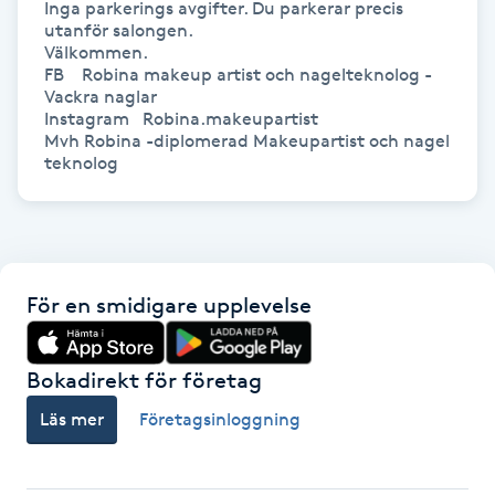
Inga parkerings avgifter. Du parkerar precis 
utanför salongen.

Gua Sha-massage
Välkommen.

FB    Robina makeup artist och nagelteknolog - 
H
Vackra naglar

Instagram   Robina.makeupartist

Hatha Yoga
Mvh Robina -diplomerad Makeupartist och nagel 
teknolog
Headspa
Healing
För en smidigare upplevelse
Herrklippning
Bokadirekt för företag
HIFU
Läs mer
Företagsinloggning
Hollywood Peel