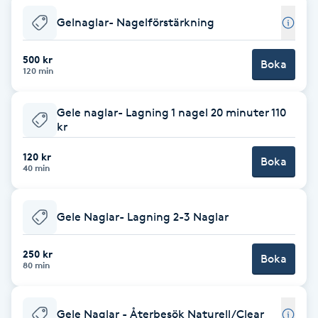
Gelnaglar- Nagelförstärkning
Babylights
500 kr
Boka
Balayage
120 min
Bambumassage
Gele naglar- Lagning 1 nagel 20 minuter 110
kr
Barber
120 kr
Boka
40 min
Barnklippning
Gele Naglar- Lagning 2-3 Naglar
BIAB
250 kr
Boka
Blowout
80 min
Bottenfärg
Gele Naglar - Återbesök Naturell/Clear