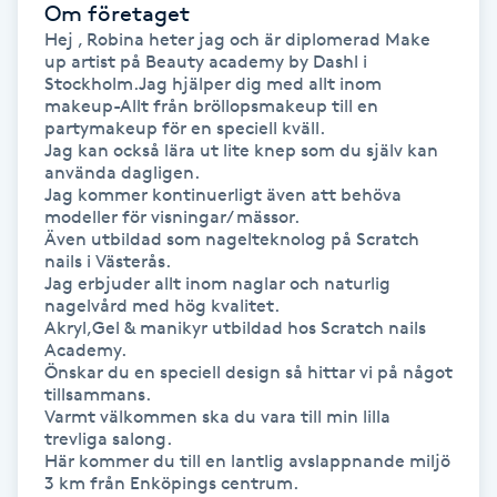
Om företaget
Föning
Hej , Robina heter jag och är diplomerad Make 
G
up artist på Beauty academy by Dashl i 
Stockholm.Jag hjälper dig med allt inom 
makeup-Allt från bröllopsmakeup till en 
Gel naglar
partymakeup för en speciell kväll.

Jag kan också lära ut lite knep som du själv kan 
använda dagligen.

Gelenaglar
Jag kommer kontinuerligt även att behöva 
modeller för visningar/ mässor.

Gellack
Även utbildad som nagelteknolog på Scratch 
nails i Västerås.

Jag erbjuder allt inom naglar och naturlig 
Gellack med förstärkning
nagelvård med hög kvalitet.

Akryl,Gel & manikyr utbildad hos Scratch nails 
Academy.

Gravidmassage
Önskar du en speciell design så hittar vi på något 
tillsammans.

Varmt välkommen ska du vara till min lilla 
Gravidyoga
trevliga salong. 

Här kommer du till en lantlig avslappnande miljö 
3 km från Enköpings centrum.

Gruppträning