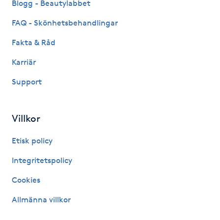
Blogg - Beautylabbet
Hårborttagning
FAQ - Skönhetsbehandlingar
Hårbottenbehandling
Fakta & Råd
Hårförlängning
Karriär
Support
Hårvård
Hälsa
Villkor
Etisk policy
Hälsprickor
I
Integritetspolicy
Cookies
Idrottsmassage
Allmänna villkor
IPL