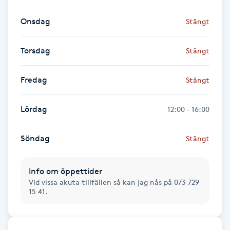
Fransk manikyr
Onsdag
Stängt
Fransrengöring
Torsdag
Stängt
Frekvensterapi
Fredag
Stängt
Friskvård
Lördag
12:00 - 16:00
Friskvårdsmassage
Söndag
Stängt
Frisör
Info om öppettider
Vid vissa akuta tillfällen så kan jag nås på 073 729
Funktionsanalys
15 41.
Färgning