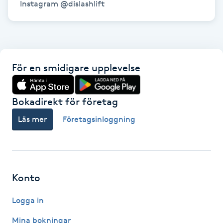
Instagram @dislashlift
Föning
G
Gel naglar
För en smidigare upplevelse
Gelenaglar
Bokadirekt för företag
Gellack
Läs mer
Företagsinloggning
Gellack med förstärkning
Gravidmassage
Konto
Gravidyoga
Logga in
Gruppträning
Mina bokningar