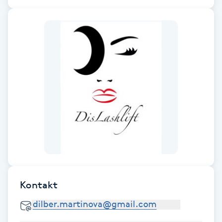
F
Face framing
Faceliftmassage
Fet hårbotten
Fettreducering
Fibromassage
Fillers
Kontakt
Fotmassage