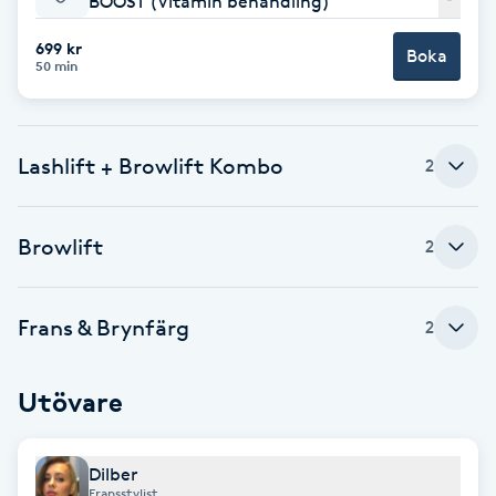
BOOST (Vitamin behandling)
Babylights
699 kr
Boka
50 min
Balayage
Lashlift + Browlift Kombo
Bambumassage
2
Barber
Browlift
2
Barnklippning
Frans & Brynfärg
2
BIAB
Utövare
Blowout
Bottenfärg
Dilber
Fransstylist