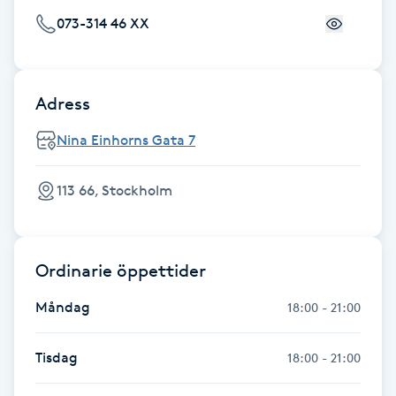
Fotsvamp
073-314 46 XX
Fotvård
Adress
Fransar
Nina Einhorns Gata 7
Fransborttagning
113 66, Stockholm
Fransfärgning
Fransförlängning
Ordinarie öppettider
Måndag
18:00 - 21:00
Fransförlängning Megavolym
Tisdag
18:00 - 21:00
Fransförlängning Volym