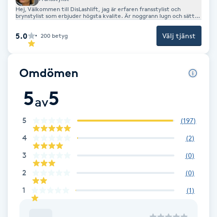
Hej, Välkommen till DisLashlift, jag är erfaren fransstylist och
brynstylist som erbjuder högsta kvalite. Är noggrann lugn och sätter
Brynformning
din upplevelse i fokus. Instagram @dislashlift
5.0
Välj tjänst
200
betyg
Brynfärgning
Omdömen
Brynplockning
5
5
av
Bröllopsuppsättning
C
5
(
197
)
Celluliter
4
(
2
)
3
(
0
)
Coachning
2
(
0
)
1
(
1
)
Color correction