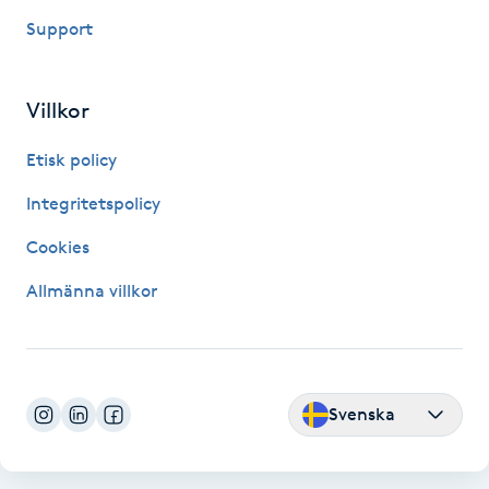
Hot Stone Massage
Support
Hot yoga
Villkor
Hudföryngring
Etisk policy
Huduppstramning
Integritetspolicy
Cookies
Hudvård
Allmänna villkor
Hyaluronsyra
Hyperhidros
Svenska
Hypnos