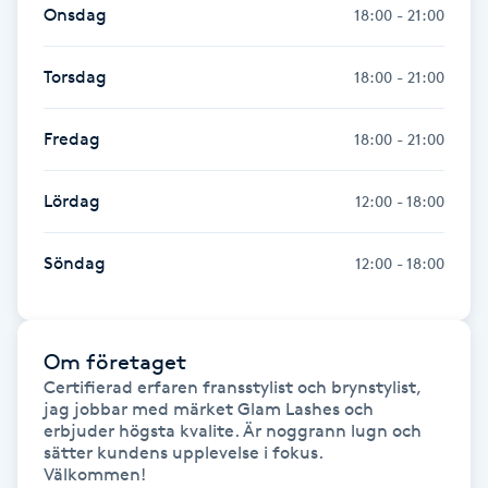
Onsdag
18:00 - 21:00
Fransk manikyr
Torsdag
18:00 - 21:00
Fransrengöring
Fredag
18:00 - 21:00
Frekvensterapi
Lördag
12:00 - 18:00
Friskvård
Söndag
12:00 - 18:00
Friskvårdsmassage
Frisör
Om företaget
Certifierad erfaren fransstylist och brynstylist, 
Funktionsanalys
jag jobbar med märket Glam Lashes och 
erbjuder högsta kvalite. Är noggrann lugn och 
Färgning
sätter kundens upplevelse i fokus. 

Välkommen!
