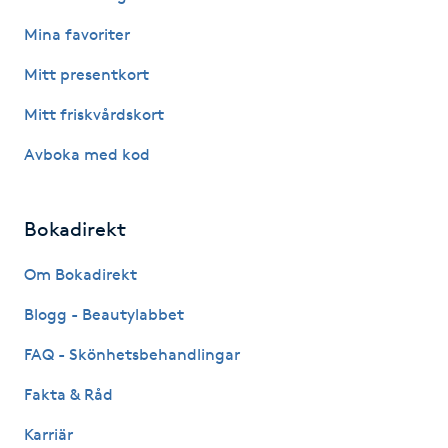
Mina favoriter
Gua Sha-massage
Mitt presentkort
H
Mitt friskvårdskort
Hatha Yoga
Avboka med kod
Headspa
Bokadirekt
Healing
Om Bokadirekt
Herrklippning
Blogg - Beautylabbet
HIFU
FAQ - Skönhetsbehandlingar
Fakta & Råd
Hollywood Peel
Karriär