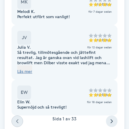
Cryoterapi
MK
till
Dilber
D
Melodi K.
för 7 dagar sedan
Perfekt utfört som vanligt!
Damklippning
JV
Dermapen
till
Dilber
Julia V.
för 12 dagar sedan
Så trevlig, tillmötesgående och jättefint
Diamantslipning
resultat. Jag är ganska ovan vid lashlift och
browlift men Dilber visste exakt vad jag menade
E
när jag nämnde att jag ville att det skulle se
Läs mer
naturligt ut.
Enzympeeling
EW
till
Dilber
Extensions
Elin W.
för 18 dagar sedan
Supernöjd och så trevligt!
Extensions borttagning
Sida
1
av
33
Eyeliner-tatuering