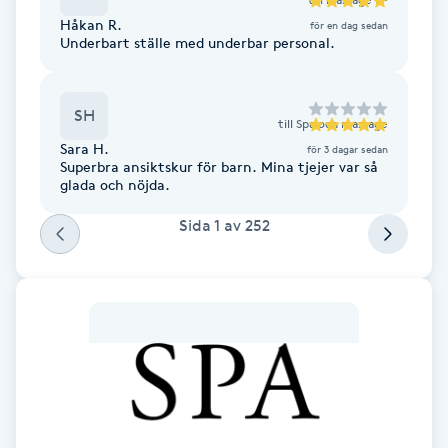
hatar att jobba där. Som sagt, badet är
Fransk manikyr
Håkan R.
för en dag sedan
jättemysigt och generöst att man får tillgång
Underbart ställe med underbar personal.
till spaet hela vistelsen. Rummen är fina men
ska man ha att göra med personalen så får man
Fransrengöring
förvänta sig personer som ogillar sitt jobb och
långsam och otrevligt bemötande.
SH
till
Spa och massage
Frekvensterapi
Sara H.
för 3 dagar sedan
Superbra ansiktskur för barn. Mina tjejer var så
glada och nöjda.
Friskvård
Sida
1
av
252
Friskvårdsmassage
Frisör
Funktionsanalys
Färgning