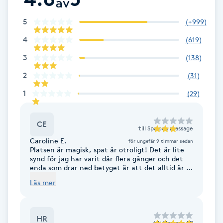
av
Fotsvamp
5
(
+999
)
Fotvård
4
(
619
)
3
(
138
)
Fransar
2
(
31
)
1
Fransborttagning
(
29
)
Fransfärgning
CE
till
Spa och massage
Caroline E.
för ungefär 9 timmar sedan
Fransförlängning
Platsen är magisk, spat är otroligt! Det är lite
synd för jag har varit där flera gånger och det
enda som drar ned betyget är att det alltid är så
dålig service och sur personal. Var precis där i 3
Fransförlängning Megavolym
Läs mer
dagar och bartendern klagar på hur jobbigt det
är att jobba och att gäster kommer och
beställer. Personalen i köket är rent ut sagt
Fransförlängning Volym
otrevlig, de undviker ens blick, de suckar och det
HR
känns som att alla som jobbar där verkligen
till
Massage LP