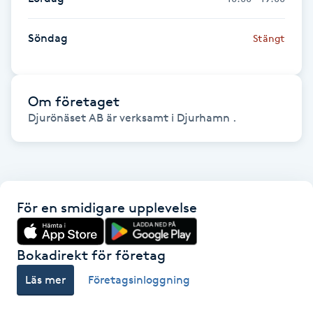
Hot Stone Massage
Söndag
Stängt
Hot yoga
Hudföryngring
Om företaget
Djurönäset AB är verksamt i Djurhamn .
Huduppstramning
Hudvård
Hyaluronsyra
För en smidigare upplevelse
Hyperhidros
Bokadirekt för företag
Läs mer
Företagsinloggning
Hypnos