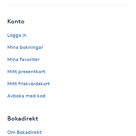
Hårborttagning
Konto
Hårbottenbehandling
Logga in
Hårförlängning
Mina bokningar
Hårvård
Mina favoriter
Mitt presentkort
Hälsa
Mitt friskvårdskort
Hälsprickor
Avboka med kod
I
Idrottsmassage
Bokadirekt
IPL
Om Bokadirekt