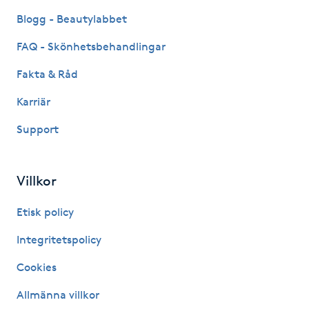
Blogg - Beautylabbet
IPL hårborttagning
FAQ - Skönhetsbehandlingar
IR-massage
Fakta & Råd
J
Karriär
Japansk massage
Support
K
K18
Villkor
Etisk policy
Katun fransar
Integritetspolicy
Kemisk peeling
Cookies
Keratinbehandling
Allmänna villkor