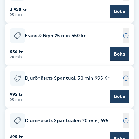
Cryoterapi
3 950 kr
D
Boka
50 min
Damklippning
Frans & Bryn 25 min 550 kr
Dermapen
550 kr
Boka
25 min
Diamantslipning
E
Djurönäsets Sparitual, 50 min 995 Kr
Enzympeeling
995 kr
Boka
50 min
Extensions
Extensions borttagning
Djurönäsets Sparitualen 20 min, 695
695 kr
Eyeliner-tatuering
Boka