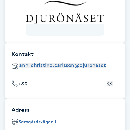
Föning
G
Gel naglar
Gelenaglar
Kontakt
Gellack
Gellack med förstärkning
+XX
Gravidmassage
Adress
Gravidyoga
Seregårdsvägen 1
Gruppträning