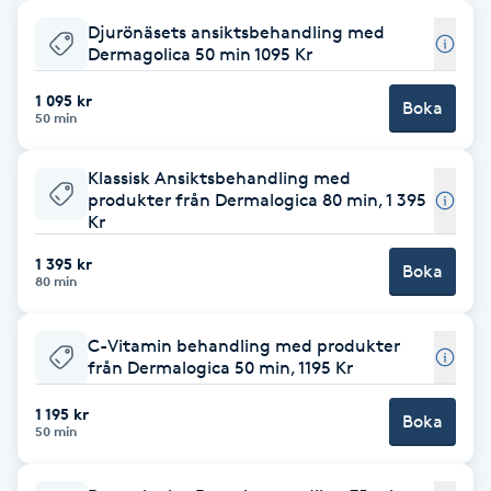
Djurönäsets ansiktsbehandling med
Babylights
Dermagolica 50 min 1095 Kr
Balayage
1 095 kr
Boka
50 min
Bambumassage
Klassisk Ansiktsbehandling med
produkter från Dermalogica 80 min, 1 395
Kr
Barber
1 395 kr
Boka
80 min
Barnklippning
C-Vitamin behandling med produkter
BIAB
från Dermalogica 50 min, 1195 Kr
Blowout
1 195 kr
Boka
50 min
Bottenfärg