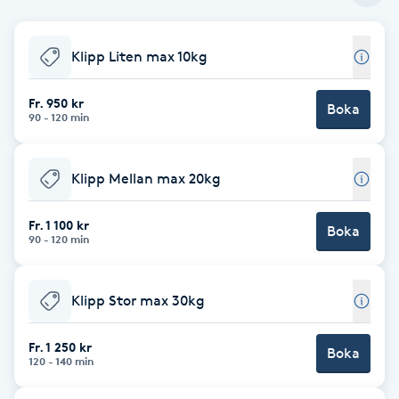
Babylights
Klipp Liten max 10kg
Balayage
Fr. 950 kr
Boka
90 - 120 min
Bambumassage
Klipp Mellan max 20kg
Barber
Fr. 1 100 kr
Boka
Barnklippning
90 - 120 min
BIAB
Klipp Stor max 30kg
Blowout
Fr. 1 250 kr
Boka
120 - 140 min
Bottenfärg