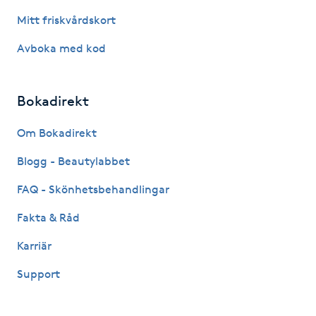
Hårborttagning
Mitt friskvårdskort
Hårbottenbehandling
Avboka med kod
Hårförlängning
Bokadirekt
Hårvård
Om Bokadirekt
Blogg - Beautylabbet
Hälsa
FAQ - Skönhetsbehandlingar
Hälsprickor
Fakta & Råd
I
Karriär
Idrottsmassage
Support
IPL