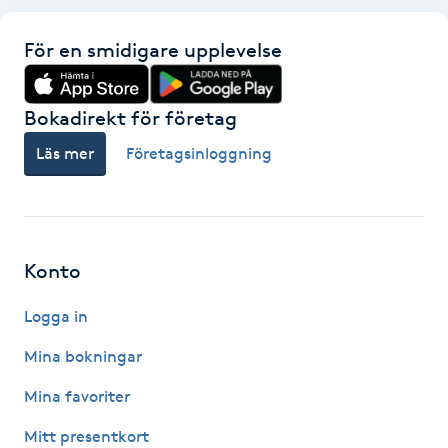
Hot Stone Massage
För en smidigare upplevelse
Hot yoga
Bokadirekt för företag
Hudföryngring
Läs mer
Företagsinloggning
Huduppstramning
Hudvård
Konto
Hyaluronsyra
Logga in
Hyperhidros
Mina bokningar
Mina favoriter
Hypnos
Mitt presentkort