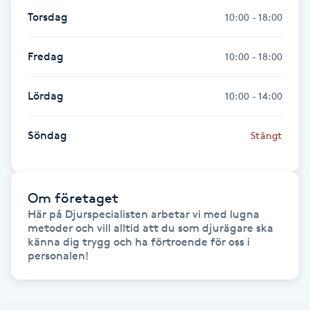
Torsdag
10:00 - 18:00
Gua Sha-massage
H
Fredag
10:00 - 18:00
Hatha Yoga
Lördag
10:00 - 14:00
Headspa
Söndag
Stängt
Healing
Om företaget
Herrklippning
Här på Djurspecialisten arbetar vi med lugna 
metoder och vill alltid att du som djurägare ska 
HIFU
känna dig trygg och ha förtroende för oss i 
personalen! 
Hollywood Peel