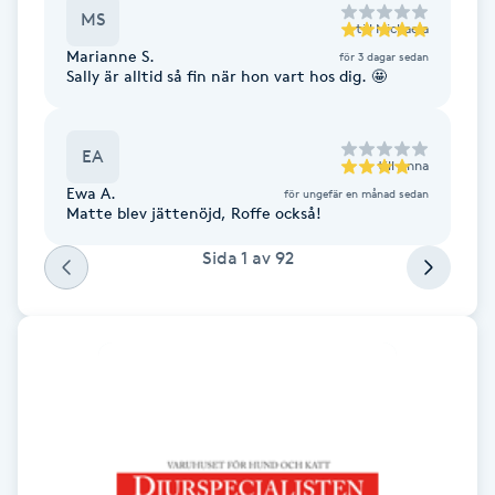
MS
Fotsvamp
till
Michaela
Marianne S.
för 3 dagar sedan
Sally är alltid så fin när hon vart hos dig. 🤩
Fotvård
Fransar
EA
till
Anna
Ewa A.
för ungefär en månad sedan
Fransborttagning
Matte blev jättenöjd, Roffe också!
Sida
1
av
92
Fransfärgning
Fransförlängning
Fransförlängning Megavolym
Fransförlängning Volym