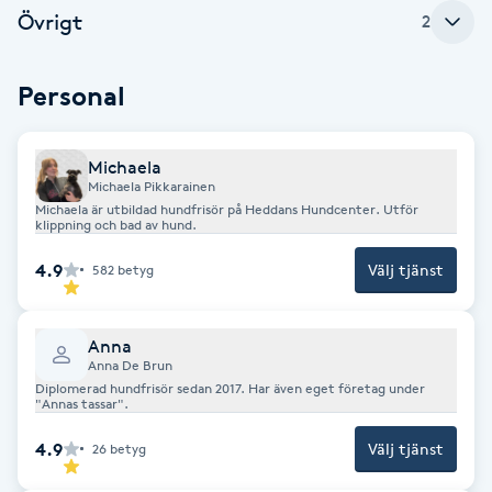
Cryoterapi
Övrigt
2
D
Personal
Damklippning
Dermapen
Michaela
Michaela Pikkarainen
Michaela är utbildad hundfrisör på Heddans Hundcenter. Utför
Diamantslipning
klippning och bad av hund.
E
4.9
Välj tjänst
582
betyg
Enzympeeling
Anna
Extensions
Anna De Brun
Diplomerad hundfrisör sedan 2017. Har även eget företag under
"Annas tassar".
Extensions borttagning
4.9
Välj tjänst
26
betyg
Eyeliner-tatuering