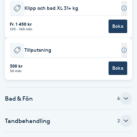
Klipp och bad XL 31+ kg
Brynformning
Fr. 1 450 kr
Boka
Brynfärgning
120 - 160 min
Brynplockning
Tillputsning
Bröllopsuppsättning
300 kr
Boka
30 min
C
Celluliter
Bad & Fön
6
Coachning
Tandbehandling
2
Color correction