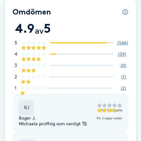
F
Omdömen
4.9
5
Face framing
av
Faceliftmassage
5
(
546
)
4
(
59
)
Fet hårbotten
3
(
0
)
2
Fettreducering
(
1
)
1
(
2
)
Fibromassage
RJ
till
Michaela
Fillers
Roger J.
för 2 dagar sedan
Michaela proffsig som vanligt 🥰
Fotmassage