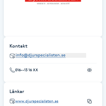
Fransk manikyr
Fransrengöring
Frekvensterapi
Friskvård
Kontakt
Friskvårdsmassage
016--13 16 XX
Frisör
Funktionsanalys
Länkar
Färgning
www.djurspecialisten.se