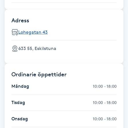
Föning
G
Adress
Gel naglar
Lohegatan 43
Gelenaglar
633 55, Eskilstuna
Gellack
Ordinarie öppettider
Gellack med förstärkning
Måndag
10:00 - 18:00
Gravidmassage
Tisdag
10:00 - 18:00
Gravidyoga
Onsdag
10:00 - 18:00
Gruppträning