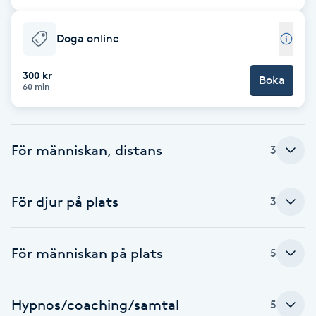
Cryoterapi
D
Doga online
Damklippning
300 kr
Boka
60 min
Dermapen
Diamantslipning
För människan, distans
3
E
Enzympeeling
För djur på plats
3
Extensions
För människan på plats
5
Extensions borttagning
Hypnos/coaching/samtal
5
Eyeliner-tatuering