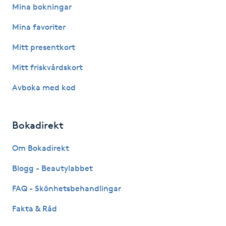
Hårborttagning
Mina bokningar
Mina favoriter
Hårbottenbehandling
Mitt presentkort
Hårförlängning
Mitt friskvårdskort
Avboka med kod
Hårvård
Hälsa
Bokadirekt
Hälsprickor
Om Bokadirekt
I
Blogg - Beautylabbet
Idrottsmassage
FAQ - Skönhetsbehandlingar
Fakta & Råd
IPL