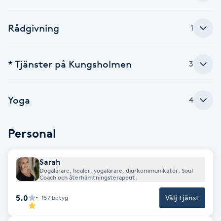
F
Rådgivning
1
Face framing
* Tjänster på Kungsholmen
3
Faceliftmassage
Fet hårbotten
Yoga
4
Fettreducering
Personal
Fibromassage
Sarah
Dogalärare, healer, yogalärare, djurkommunikatör. Soul
Fillers
Coach och återhämtningsterapeut.
5.0
Välj tjänst
157
betyg
Fotmassage