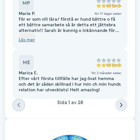
MP
till
Sarah
Fransk manikyr
Marie P.
för 17 dagar sedan
För er som vill lära/ förstå er hund bättre o få
Fransrengöring
ett bättre samarbete så är detta ett jättebra
alternativ!! Sarah är kunnig o inkännande för
vad just ni behöver 🙏🏼
Läs mer
Frekvensterapi
Friskvård
ME
till
Sarah
Marica E.
för 2 månader sedan
Friskvårdsmassage
Efter vårt första tillfälle har jag övat hemma
och det är sådan skillnad i hur min ch min hunds
relation har utvecklats! Helt amazing!
Frisör
Sida
1
av
28
Funktionsanalys
Färgning