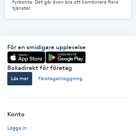
fyrbenta. Det går även bra att kombinera flera 
Hot Stone Massage
tjänster.
Hot yoga
Hudföryngring
För en smidigare upplevelse
Huduppstramning
Bokadirekt för företag
Hudvård
Läs mer
Företagsinloggning
Hyaluronsyra
Hyperhidros
Konto
Hypnos
Logga in