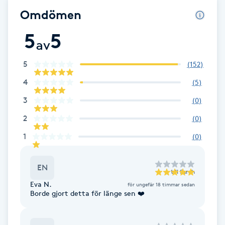
Fotsvamp
Omdömen
5
5
Fotvård
av
5
(
152
)
Fransar
4
(
5
)
Fransborttagning
3
(
0
)
2
(
0
)
Fransfärgning
1
(
0
)
Fransförlängning
EN
till
Sarah
Fransförlängning Megavolym
Eva N.
för ungefär 18 timmar sedan
Borde gjort detta för länge sen ❤️
Fransförlängning Volym