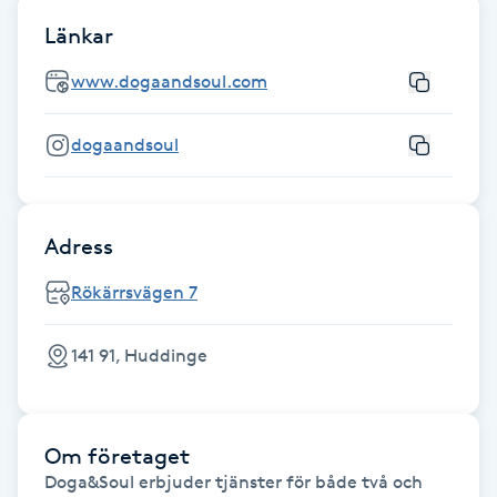
Länkar
Gua Sha-massage
www.dogaandsoul.com
H
Hatha Yoga
dogaandsoul
Headspa
Adress
Healing
Rökärrsvägen 7
Herrklippning
141 91, Huddinge
HIFU
Hollywood Peel
Om företaget
Doga&Soul erbjuder tjänster för både två och 