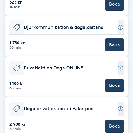
525 kr
Boka
15 min
Brynformning
Djurkommunikation & doga,distans
Brynfärgning
1 750 kr
Brynplockning
Boka
60 min
Bröllopsuppsättning
Privatlektion Doga ONLINE
C
1 100 kr
Celluliter
Boka
60 min
Coachning
Doga privatlektion x3 Paketpris
Color correction
2 900 kr
Boka
60 min