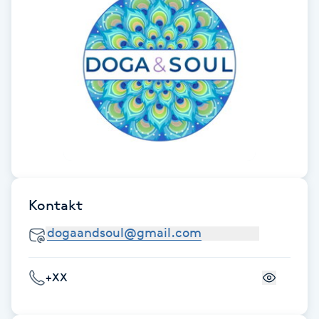
Föning
G
Gel naglar
Gelenaglar
Gellack
Gellack med förstärkning
Kontakt
Gravidmassage
Gravidyoga
+XX
Gruppträning