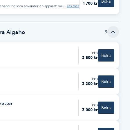
Boka
1 700 kr
behandling som använder en apparat med
Läs mer
 kroppens vävnader. Behandlingen kan
rma kroppen, främja lymfdränering, och
r. Den kan också hjälpa till att lindra
ng.
ara Algaho
9
Pris
Boka
3 800 kr
Pris
Boka
3 200 kr
netter
Pris
Boka
3 000 kr