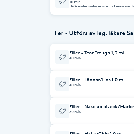
70 min
LPG-endermologie är en icke-invasiv 
Fransk manikyr
rull- och sugteknik för att stimulera
användas för att minska celluliter, fo
förbättra hudens elasticitet och struktu
muskelspänningar och främja avslappni
Fransrengöring
Filler - Utförs av leg. läkare S
Frekvensterapi
Filler - Tear Trough 1,0 ml
40 min
Friskvård
Friskvårdsmassage
Filler - Läppar/Lips 1,0 ml
40 min
Frisör
Filler - Nasolabialveck/Mario
Funktionsanalys
30 min
Färgning
Filler - Haka/Chin 1,0 ml