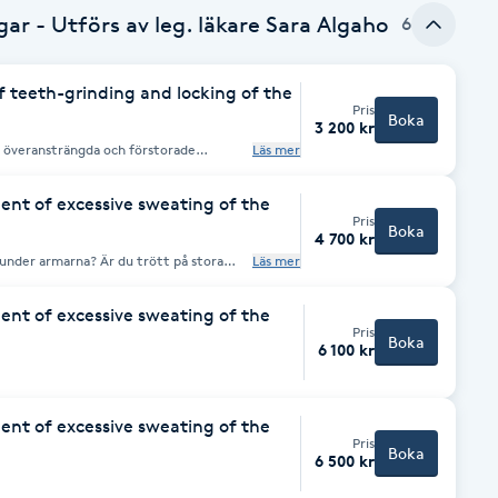
ar - Utförs av leg. läkare Sara Algaho
6
f teeth-grinding and locking of the
Pris
Boka
3 200 kr
d överansträngda och förstorade
Läs mer
skeln att slappna av och du slipper
ngår och
muskel - ofta jämnt, 20 enheter på varje
ent of excessive sweating of the
tet fördelas dosen efter behov.
Pris
Boka
4 700 kr
ar under armarna? Är du trött på stora
Läs mer
r dig! Under behandlingen
gt och sprutar ut en mängd botox i
fter 2 veckor och håller i 6 månader.
ent of excessive sweating of the
Pris
Boka
6 100 kr
ent of excessive sweating of the
Pris
Boka
6 500 kr