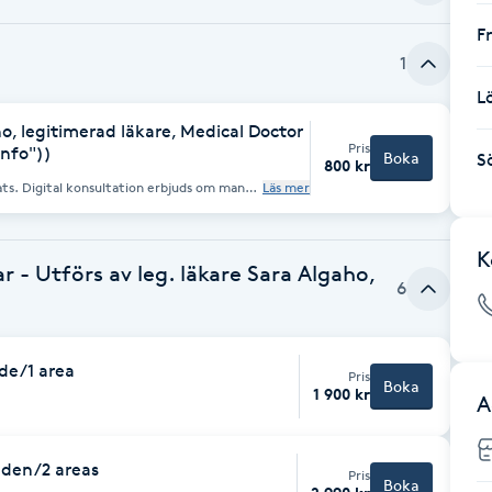
F
1
L
, legitimerad läkare, Medical Doctor
Pris
info"))
Boka
S
800 kr
 om man
Läs mer
ital konsultation kräver förhandsbetalning,
inte att ringas upp. Under
ktsstruktur, anatomi och symmetri och
la behandling med dina förutsättningar och
K
 - Utförs av leg. läkare Sara Algaho,
ar behandling inom kommande 14 dagar
6
de/1 area
Pris
Boka
1 900 kr
A
åden/2 areas
Pris
Boka