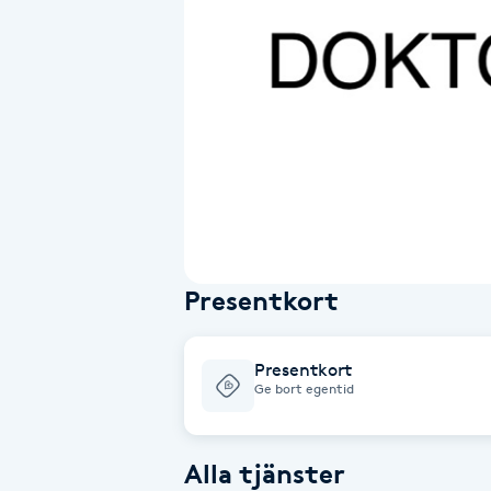
Alternativmedicin
Andningsmassage
Ansiktslyft utan kirurgi
Aromamassage
Ashtanga Yoga
Presentkort
Ayurveda
Presentkort
Ayurvedisk Massage
Ge bort egentid
Ansiktsbehandling djuprengörande
Alla tjänster
B