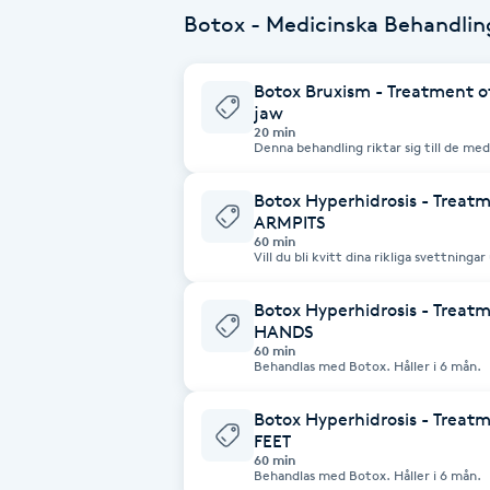
Cryoterapi
Botox - Medicinska Behandling
D
Botox Bruxism - Treatment o
Damklippning
jaw
20 min
Denna behandling riktar sig till de me
Dermapen
käkmuskler. Med Botox kan vi få käkmu
tandgnissling, spända käkar och huvudvärk. 40 enheter Botox i
fördelas mellan höger och vänster käk
Botox Hyperhidrosis - Treatm
sida, men vid tydlig ensidig överaktivi
ARMPITS
Diamantslipning
60 min
E
Vill du bli kvitt dina rikliga svettning
svettfläckar på skjortan? Då är denna behandling fö
gör vi små underhudsstick väldigt ytli
vardera armhåla. Effekt ses e
Botox Hyperhidrosis - Treatm
Enzympeeling
HANDS
60 min
Behandlas med Botox. Håller i 6 mån.
Extensions
Botox Hyperhidrosis - Treatm
Extensions borttagning
FEET
60 min
Behandlas med Botox. Håller i 6 mån.