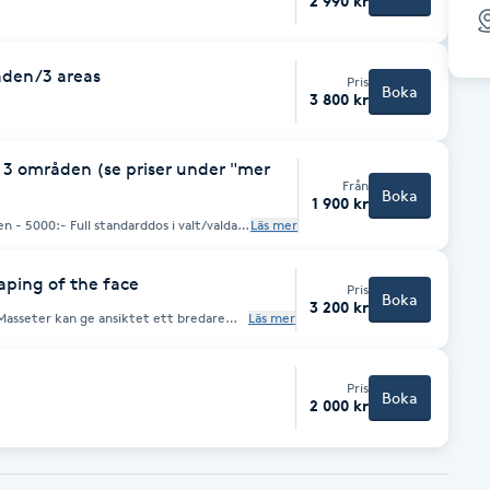
2 990 kr
åden/3 areas
Pris
Boka
3 800 kr
n 3 områden (se priser under "mer
Från
Boka
1 900 kr
Läs mer
 bokas inom 14-21 dagar efter
included in price if booked within 14-21
aping of the face
Pris
Boka
3 200 kr
 Masseter kan ge ansiktet ett bredare
Läs mer
x överansträngning av muskeln. När
ndre aktiverad och minskar därefter i
malare och ansiktet intar en V-form. 40
Pris
Boka
2 000 kr