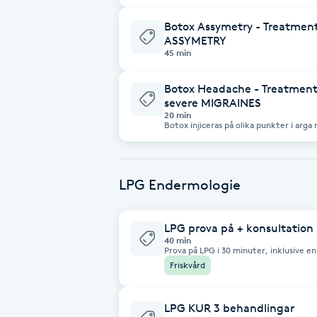
Eyeliner-tatuering
F
Botox Assymetry - Treatment
ASSYMETRY
45 min
Face framing
Botox Headache - Treatmen
Faceliftmassage
severe MIGRAINES
20 min
Botox injiceras på olika punkter i arga rynkan, pannan och upp mot hårfästet
och huvudets framsida.
Fet hårbotten
Fettreducering
LPG Endermologie
Fibromassage
LPG prova på + konsultation
40 min
Prova på LPG i 30 minuter, inklusive e
Fillers
Friskvård
Fotmassage
LPG KUR 3 behandlingar