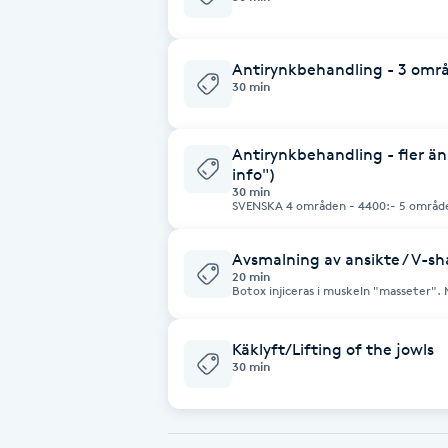
Brynformning
Antirynkbehandling - 3 omr
30 min
Brynfärgning
Antirynkbehandling - fler ä
Brynplockning
info")
30 min
SVENSKA 4 områden - 4400:- 5 områden - 5000:- Full standarddos i valt/valda
Bröllopsuppsättning
områden. Korrigering ingår i priset om
behandling. ENGLISH 1 area 1900:- 2 areas 2990:- 3 areas 3800:- Full dose in
C
chosen area/ areas of choice. Touch up 
Avsmalning av ansikte / V-sh
days after treatment.
20 min
Celluliter
Botox injiceras i muskeln "masseter".
utseende vid överaktivitet som vid te
botox sprutas in i muskeln blir den mi
storlek över tid. Detta leder till ett s
Coachning
enheter Botox ingår i priset.
Käklyft/Lifting of the jowls
30 min
Color correction