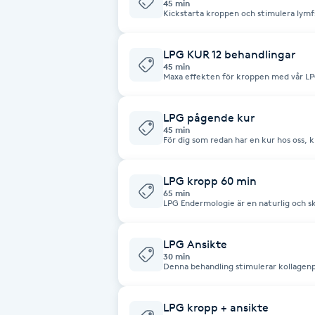
45 min
Kickstarta kroppen och stimulera lym
Fotsvamp
Denna kur om 3 behandlingar hjälper til
naturliga rensning och ge dig en känsl
LPG KUR 12 behandlingar
Fotvård
45 min
Maxa effekten för kroppen med vår LP
lymfsystemet, ökar cirkulationen och h
Perfekt för dig som vill känna lätthet
Fransar
tid.
LPG pågende kur
45 min
Fransborttagning
För dig som redan har en kur hos oss, 
Fransfärgning
LPG kropp 60 min
65 min
LPG Endermologie är en naturlig och 
mekanisk stimulering masserar huden 
Fransförlängning
cirkulationen, dränerar vätska och st
fastare och mer balanserad kropp. ✔ Ökar blod- och lymfcirkulationen ✔
Minskar celluliter och stramar upp hu
LPG Ansikte
kroppsskulptering ✔ Reducerar svullna
Fransförlängning Megavolym
30 min
muskelspänningar och stelhet ✔ Stimul
Denna behandling stimulerar kollagen
fastare hud ✔ Minskar ärr och hudbrist
elasticitet. Minskar rynkor, fina linjer och ger ett naturligt ansiktslyft. I denna
återhämtning efter skador ✔ Kan lindr
behandling ingår även rengöring och avslut
smärta ✔ Förbättrar hudens elasticitet
Fransförlängning Volym
dekolletage ingår.
detoxprocess ✔ Främjar avslappning o
LPG kropp + ansikte