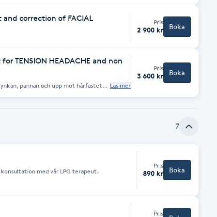
 and correction of FACIAL
Pris
Boka
2 900 kr
t for TENSION HEADACHE and non
Pris
Boka
3 600 kr
Läs mer
7
Pris
Boka
n konsultation med vår LPG terapeut.
890 kr
Pris