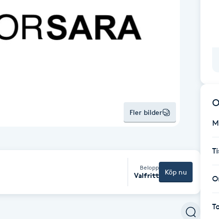
O
Fler bilder
M
T
Belopp
Köp nu
Valfritt
O
T